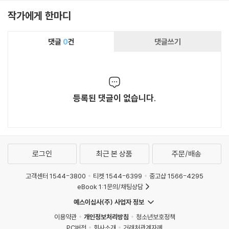
났다. 그의 국가에 대한 봉사는 자발적으로 자신이 부과한 의무였으나 그
작가에게 한마디
노력도 헛되어 당시 점차로 재편성기에 접어든 문학계의 공적 권위자들이
그를 비난하기 시작했다. 1930년 4월 권총 자살을 했는데 죽기 직전에 쓴
유고에는 "사랑하는 작은 배는 세속에 충돌했다"고 씌어 있었다. 그의 자살
댓글
0
건
댓글쓰기
은 정통파 마르크스주의자들로부터 비난을 받았으나 스탈린이 그를 소비
에트의 가장 뛰어난 시인으로 평가했기 때문에 세르게이 예세닌처럼 냉대
를 받지는 않았고 오늘날에 이르기까지 그의 명성은 높다.
등록된 댓글이 없습니다.
로그인
최근 본 상품
주문/배송
고객센터 1544-3800
티켓 1544-6399
중고샵 1566-4295
eBook 1:1문의/채팅상담
예스이십사(주) 사업자 정보
이용약관
개인정보처리방침
청소년보호정책
PC버전
회사소개
거래처관계자께