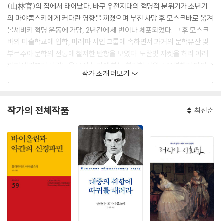
(山林官)의 집에서 태어났다. 바쿠 유전지대의 혁명적 분위기가 소년기
의 마야콥스키에게 커다란 영향을 끼쳤으며 부친 사망 후 모스크바로 옮겨
볼셰비키 혁명 운동에 가담, 2년간에 세 번이나 체포되었다. 그 후 모스크
바의 미술학교에 입학, 미래파 시인 그룹에 속하면서 과거의 문학유산 및
부르주아 문학의 전통에 철저한 반항을 보였다. 노란빛 자켓을 허리 아래
까지 내려뜨려 사람들을 몹시 놀라게 하는 화려한 시위로 유명해진 마야콥
작가 소개 더보기
스키는 실제 작품면에서도 「바지를 입은 구름」(1915)이나 「등뼈로 만든
플롯」(1916) 등의 거친 리리시즘으로 두각을 나타냈다.
작가의 전체작품
최신순
마야콥스키는 혁명을 '나의' 혁명으로 받아들여 인간의 해방을 초래하고
개인의 역량을 개화시키는 혁명의 승리를 노래했다. 그는 모든 재능을 혁
명의 대의명분을 위해 바쳤고 시대의 가장 중요한 문제와 나날의 생활 속
에서 시의 제재(題材)를 찾았다.
그의 시법 또한 혁명적이었다. 토막토막 짤린 짧은 시구문이 그랬고 의미
및 음조를 강조할 수 있도록 단어를 행으로 나누어 나열하는 것이었다. 그
는 또한 일상어의 교묘한 구사와 거친 유머의 사용도 혁명적이었다. 그는
집회나 공장에서 자작의 시를 자주 낭독했는데 그의 이러한 낭송하기 용이
한 시는 고정화된 시어의 파괴를 지향했고 억센 힘과 동적인 비유에 충만