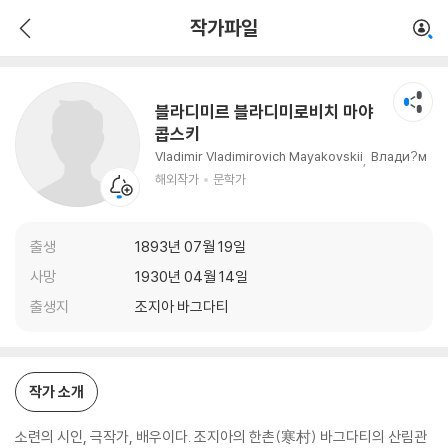
블라디미르 블라디미로비치 마야콥스키
작가파일
해외작가
문학가
블라디미르 블라디미로비치 마야
콥스키
Vladimir Vladimirovich Mayakovskii
Влади?м
ир Влади_мирович Маяко_вский
해외작가
문학가
출생
1893년 07월 19일
사망
1930년 04월 14일
출생지
조지아 바그다티
작가 소개
소련의 시인, 극작가, 배우이다. 조지아의 한촌(寒村) 바그다티의 산림관