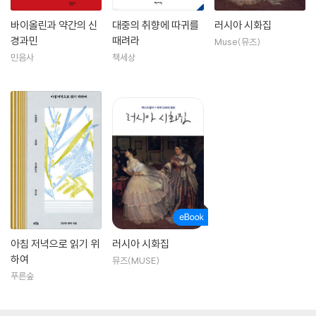
해 있었다. 거기에다 뛰어난 서정적 재능과 기발한 발상 및 넘치는 유머 감
바이올린과 약간의 신
대중의 취향에 따귀를
러시아 시화집
각으로 해서 그의 작품이 단순한 프로퍼갠더로 전락되는 것을 막고 있다.
경과민
때려라
Muse(뮤즈)
특히 혁명 초기의 작품이 그러하여 유토피아적이고 예언적인 밝음이 있다.
민음사
책세상
혁명 전부터 전위시인(前衛詩人)으로 알려져 있었으나 그의 창조적인 정
열이 폭발한 것은 10월 혁명 이후로서 1918년 소련 극문학의 제일성(第
一聲)이 된 「미스테리 부프」를 발표했다. 이 작품은 장대한 비유형식을 빌
려 혁명이 이루어지는 과정과 미래의 사회를 엮은 것으로 아리스토파네스
를 연상케 하는 활력이 있다. 다음 희곡 「빈대」(1928)와 「목욕탕」(1929)
은 몽환희곡(夢幻戱曲), 혹은 기상천외의 풍자적 수법으로 시정인(市井
人)의 근성과 관료주의를 폭로한 것이다. 자본주의 사회를 비난한 서사시
「150000000」(1920)도 공상의 비약과 거친 유머에 차 있다. 20년대에
들어와 미래파의 옛 동지들을 중심으로 한 잡지 [레프](예술좌익전선)를
발간, 전위적 문학운동의 중핵이 되는 한편, 레닌의 죽음을 노래한 「블라디
아침 저녁으로 읽기 위
러시아 시화집
미르 일리이치 레닌」(1924) 등을 내놓았다.
하여
뮤즈(MUSE)
푸른숲
그러나 혁명의 정열을 격렬하게 노래하는 가운데 내부로부터 좌절감이 싹
텄고 시사적 문제에 관해 노래하는 것이나 시를 낭독하는 일에도 싫증이