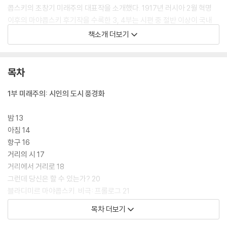
콥스키의 초창기 미래주의 대표작을 소개했다. 1917년 러시아 2월 혁명
이후의 마야콥스키 후기작을 수록한 3, 4부는 시편 중 절반 이상이 국내
초역이기에 더욱 의미가 있다. ‘혁명 시인’이라는 이름에 가려 자칫 놓치기
책소개 더보기
쉬운 시인의 고뇌가 여실히 드러난다.
이번 시선집을 통해 국내 독자들은 정치와 예술의 통합이라는 어려운 길을
목차
추구하면서도 또한 예술가로서의 영혼을 잃지 않고자 했던, 역사의 소용돌
이 한가운데 한 인간의 처절하고도 아름다운 고군분투를 이해할 수 있을
1부 미래주의: 시인의 도시 풍경화
것이다.
밤 13
아침 14
항구 16
거리의 시 17
거리에서 거리로 18
그런데 당신은 할 수 있는가? 20
블라디미르 마야콥스키. 비극: 프롤로그 21
간판에게 24
목차 더보기
극장 25