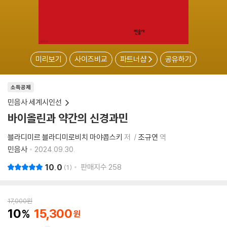
미리보기
사이즈비교
파트너샵
공유하기
소득공제
민음사 세계시인선
바이올린과 약간의 신경과민
블라디미르 블라디미로비치 마야콥스키
저
조규연
역
민음사
2024.09.30.
10.0
판매지수
258
1
17,000
원
10
15,300