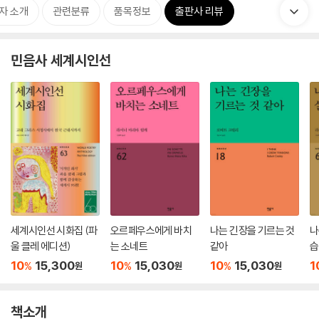
자 소개
관련분류
품목정보
출판사 리뷰
민음사 세계시인선
세계시인선 시화집 (파
오르페우스에게 바치
나는 긴장을 기르는 것
나
울 클레 에디션)
는 소네트
같아
습
집
10
15,300
10
15,030
10
15,030
1
%
%
%
원
원
원
책소개