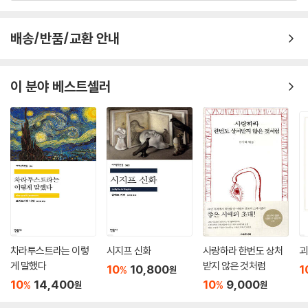
“그의 삶과 시에는 그 스스로도 감당하기 어려운 모순과 갈등이 내재해 있
배송/반품/교환 안내
었다. 그는 혁명의 기관차이길 원했으나 다른 한편으로는 시대의 상처와
대립과 내적 균열의 표상이 될 운명이었다. 우리는 이 대목에서 그의 시를
‘리얼리즘적’이라고 표현할 수 있을지도 모른다. 삶과 세계의 치명적 이면
이 분야 베스트셀러
과 균열을 외면하지 않고, 그것을 손쉬운 결론으로 봉합하려 들지 않는 미
학적 자세를 리얼리즘이라고 부른다면 말이다. (......) 이것으로 끝인 것일
까? 그럴 리가. 미래의 누군가는 문화사의 ‘박물관’에서 청년 마야콥스키를
꺼내 새로운 힘의 질료로 삼지 않을까? 마야콥스키의 전복적 에너지를 변
주하고 변용하여 우리 시대의 또 다른 균열을 전시하지 않을까? 시든 음악
이든 영화든 장르는 중요하지 않을 것이다. 그는 여전히 무언가를 기다리
고 있을지도 모른다. 다시 도래할 문화사적 폭풍의 한가운데인 듯, “장님이
되어가는 자의/ 하나 남은 마지막 눈처럼”, 그는 여전히 현재진행형인 채
로, 고요하고 격렬하다.”
―이장욱(시인), 추천의 글에서
차라투스트라는 이렇
시지프 신화
사랑하라 한번도 상처
괴
게 말했다
받지 않은 것처럼
10
10,800
1
%
원
러시아 아방가르드와 미래주의의 기수,
10
14,400
10
9,000
%
%
원
원
언어를 혁신하고 세계를 바꾸다!