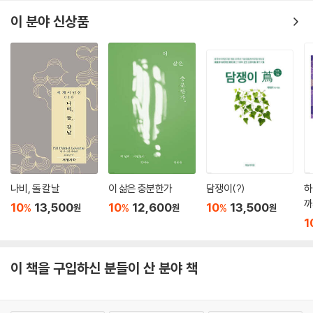
시와 회화의 경계를 섞고 삶과 예술을 통합하다!
이 분야 신상품
혁명의 시대(1905~1917년)는 아방가르드라는 전 세계에서 유례없는 혁
신적인 예술을 러시아에 선사했다. 정치, 사회적 혼란 속에서 ‘혁명’과 상응
하는 급진적인 예술 실험이 문학뿐 아니라 회화, 음악, 연극, 영화 등 러시
아 예술 전 분야에 걸쳐 다채롭게 이루어졌다. 마야콥스키는 이러한 러시
아 아방가르드, 특히 미래주의 경향을 이끌었던 상징적 인물이다. 1911년
전업 화가가 되고자 미술 학교에 입학한 마야콥스키는 다비드 부를류크를
비롯하여 이후 문예사를 바꿀, 미래주의를 함께 이끌 동료들을 만난다. 완
전히 새로운 언어, 완전히 새로운 예술, 완전히 새로운 세계를 꿈꾸었던 젊
은 예술가들은 “대중적 취향에 따귀를 때리라” 외치며 모든 전통과의 단절
을 표방했다.
나비, 돌 칼날
이 삶은 충분한가
담쟁이(?)
하
까
10
13,500
10
12,600
10
13,500
%
%
%
원
원
원
마야콥스키는 이러한 러시아 미래주의의 기수로서 파괴적인 영향력의 문
1
예 운동을 주도했지만, 또한 동료들과 차별화된 지점을 보여준다. 급진적
인 언어 실험의 결과물인 러시아 미래주의 시는 대부분 난해하고 심지어
이 책을 구입하신 분들이 산 분야 책
내용 파악 자체가 불가능하다. 그러나 마야콥스키에게 시란 미학이라는 이
름 아래 밀폐된 언어 실험이 아니라, 현실 시공간과의 내면적 소통을 통한
‘삶의 예술’이었다. 그렇기에 그의 시 언어는 특정 부류의 자족적인 예술 실