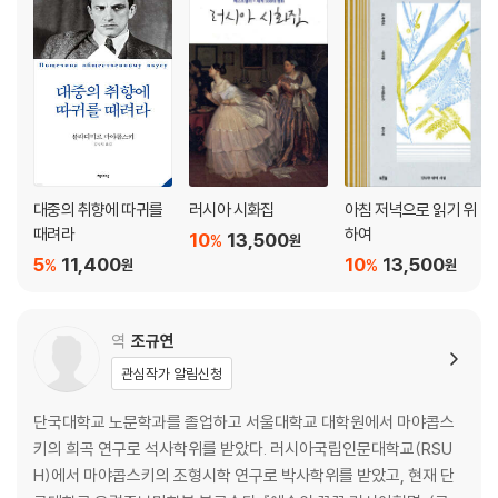
전쟁이 선포됐다 53
엄마, 그리고 독일인들이 살해한 저녁 55
바이올린과 약간의 신경과민 58
나와 나폴레옹 61
바지 입은 구름 67
척추 플루트 69
당신들에게! 70
판관에게 바치는 찬가 72
대중의 취향에 따귀를
러시아 시화집
아침 저녁으로 읽기 위
과학자에게 바치는 찬가 75
때려라
하여
10
13,500
%
원
건강에 대한 찬가 77
5
11,400
10
13,500
%
%
원
원
그렇게 나는 개가 되었다 78
근사한 난센스 81
이보시오! 84
역
조규연
모든 것에 부쳐 87
관심작가 알림신청
릴리치카! - 편지를 대신한 시 95
싫증 99
단국대학교 노문학과를 졸업하고 서울대학교 대학원에서 마야콥스
암흑 103
키의 희곡 연구로 석사학위를 받았다. 러시아국립인문대학교(RSU
이튿날 107
H)에서 마야콥스키의 조형시학 연구로 박사학위를 받았고, 현재 단
작가가 사랑하는 자신에게 바치는 글 110