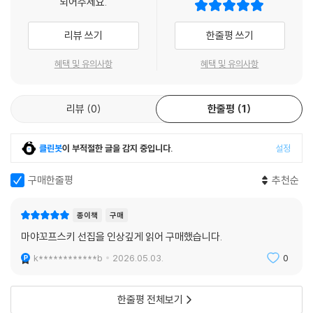
되어주세요.
종이 혐오 (블라디미르 마야콥스키가 느낀 점) 248
절름발이 성상화가 그대만이라도
최고의 시 253
내 얼굴을
리뷰 쓰기
한줄평 쓰기
레나 258
시대의 불구자 제단에 그려 주오!
취향 차이에 관한 시 265
장님이 되어 가는 자의
혜택 및 유의사항
혜택 및 유의사항
타티야나 야코블레바에게 쓰는 편지 266
하나 남은 마지막 눈처럼 나는 고독하오!
레닌 동지와의 대화 272
―「나」, 『바이올린과 약간의 신경과민』에서
나는 행복하오! 277
리뷰
0
한줄평
1
목청을 다하여 - 서사시에 대한 첫 번째 서문 283
나는 말〔言〕의 위력을 말이 울리는 경종을 안다
미완성의 시 295
극장 특별석이 박수갈채로 화답하는 그런 말이 아닌
클린봇
이 부적절한 글을 감지 중입니다.
설정
관(棺)이 불쑥 튀어나와
작가 연보 307
참나무 네 다리로 걷게 하는 그런 말
구매한줄평
추천순
작품에 대하여: 나는 시인이다, 그것만으로 흥미롭다 (조규연) 311
간혹 인쇄도 출판도 되지 않고 버려지지만
추천의 글: 아직 도래하지 않은 청년 전위의 초상 (이장욱) 327
말은 허리띠를 졸라매고 질주해
종이책
구매
수 세기를 쟁쟁하게 울리고 시의
마야꼬프스키 선집을 인상깊게 읽어 구매했습니다.
굳은살 박인 손을 핥으려 열차처럼 기어든다
k************b
2026.05.03.
0
말의 위력을 나는 안다
댄서의 굽에 밟힌 꽃잎처럼 하찮아 보일지라도
인간은 영혼으로 입술로 뼈로 이루어진 존재.
한줄평 전체보기
―「미완성의 시」, 『바이올린과 약간의 신경과민』에서