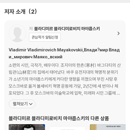
페테르부르크에 관한 몇 마디 26
여인의 뒤에서 27
저자 소개
2
나 29
포괄적인 봄 풍경 35
피로 때문에 36
저
블라디미르 블라디미로비치 마야콥스키
사랑 37
관심작가 알림신청
우리는 38
갖은 소음들 39
Vladimir Vladimirovich Mayakovskii,Влади?мир Влад
도시 대지옥 40
и_мирович Маяко_вский
자, 받으시오! 41
소련의 시인, 극작가, 배우이다. 조지아의 한촌(寒村) 바그다티의 산
그들은 아무것도 이해하지 못하네 42
림관(山林官)의 집에서 태어났다. 바쿠 유전지대의 혁명적 분위기
자동차 안에서 43
가 소년기의 마야콥스키에게 커다란 영향을 끼쳤으며 부친 사망 후
멋쟁이의 재킷 44
모스크바로 옮겨 볼셰비키 혁명 운동에 가담, 2년간에 세 번이나 체
들어 보라! 45
포되었다. 그 후 모스크바의 미술학교에 입학, 미래파 시인 그룹에 속
그래도 어쨌든 47
하면서 과거의 문학유산 및 부르주아 문학의 전통에 철저한 반항을
펼쳐보기
또다시 페테르부르크 49
보였다. 노란빛 자켓을 허리 아래까지 내려뜨려 사람들을 몹시 놀라
게 하는 화려한 시위로 유명해진 마야콥스키는 실제 작품면에서도
블라디미르 블라디미로비치 마야콥스키
의 다른 상품
2부 전쟁의 노래
「바지를 입은 구름」(1915)이나 「등뼈로 만든 플롯」(1916