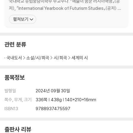
국대학교 유럽중남미학부 부교수다. 『예술이 꿈꾼 러시아혁명』(공
마지막 페테르부르크 동화 114
저), 『International Yearbook of Futurism Studies』(공저) 등
러시아에게 117
마야콥스키와 러시아 미래주의 시학에 관한 저서를 집필했고, 주요
작가 동지들 119
펼쳐보기
논문으로는 「시적 장르로서의 마야콥스키의 책 예술」, 「문학의 계승
책임을 묻자! 123
과 소비에트적 변형」, 「새로운 레디메이드와 삶의 예술」 등이 있다. 그
간의 연구를 토대로 소비에트와 현대
3부 혁명의 시, 시의 혁명
관련 분류
우리의 행진 127
국내도서
소설/시/희곡
시/희곡
세계의 시
먹구름 조각 129
말에 대한 올바른 태도 130
혁명의 송가 133
품목정보
예술 군령 136
기뻐하긴 이르다 138
발행일
2024년 09월 30일
노동자 시인 141
쪽수, 무게, 크기
336쪽 | 438g | 140*210*16mm
상대편에게 144
ISBN13
9788937475597
전우의 안부를 전하며, 마야콥스키 149
우리가 간다 151
여인을 대하는 태도 154
출판사 리뷰