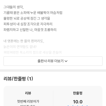
하이네처럼 155
내전의 마지막 페이지 156
그대들의 생각,
쓰레기에 대하여 158
기름때 묻은 소파에 누운 배불뚝이 머슴처럼
예술 군령 2호 162
물렁한 뇌로 공상에 잠긴 그 생각을
피투성이 내 심장 조각으로 자극하리.
4부 소비에트 자화상
파렴치하고 신랄한 나, 마음껏 조롱하리.
회의 중독자들 169
내 영혼에는 한 올의 흰머리도,
개자식들! 173
늙은이의 연약함도 없네!
나는 사랑한다 183
쩌렁쩌렁한 목소리의 힘으로 세상을 흔들며
5월 1일 201
스물두 살
출판사 리뷰 더보기
농촌 통신원 206
잘생긴 내가 가노라.
노동 통신원 209
―「바지 입은 구름」, 『바이올린과 약간의 신경과민』에서
5월 212
리뷰/한줄평
1
집으로! 216
나의 영혼은
세르게이 예세닌에게 222
산산이 찢긴 먹구름처럼
진보의 최전선 234
불타 버린 하늘
리뷰
한줄평
의제로 상정하라 240
종루의 녹슨 십자가에 매달려 있나이다!
10.0
첫번째 리뷰어가
인조인간들 244
시간이여!