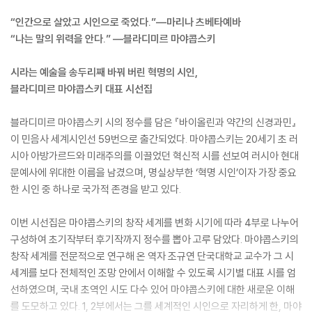
“인간으로 살았고 시인으로 죽었다.”―마리나 츠베타예바
“나는 말의 위력을 안다.” ―블라디미르 마야콥스키
시라는 예술을 송두리째 바꿔 버린 혁명의 시인,
블라디미르 마야콥스키 대표 시선집
블라디미르 마야콥스키 시의 정수를 담은 『바이올린과 약간의 신경과민』
이 민음사 세계시인선 59번으로 출간되었다. 마야콥스키는 20세기 초 러
시아 아방가르드와 미래주의를 이끌었던 혁신적 시를 선보여 러시아 현대
문예사에 위대한 이름을 남겼으며, 명실상부한 ‘혁명 시인’이자 가장 중요
한 시인 중 하나로 국가적 존경을 받고 있다.
이번 시선집은 마야콥스키의 창작 세계를 변화 시기에 따라 4부로 나누어
구성하여 초기작부터 후기작까지 정수를 뽑아 고루 담았다. 마야콥스키의
창작 세계를 전문적으로 연구해 온 역자 조규연 단국대학교 교수가 그 시
세계를 보다 전체적인 조망 안에서 이해할 수 있도록 시기별 대표 시를 엄
선하였으며, 국내 초역인 시도 다수 있어 마야콥스키에 대한 새로운 이해
를 도모하고 있다. 1, 2부에서는 그를 세계적인 시인으로 자리하게 한, 마야