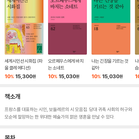
세계시인선 시화집 (파
오르페우스에게 바치
나는 긴장을 기르는 것
나
울 클레 에디션)
는 소네트
같아
습
집
10
15,300
10
15,030
10
15,030
1
%
%
%
원
원
원
책소개
프랑스를 대표하는 시인, 보들레르의 시 모음집. 당대 귀족 사회의 허구와
모순에 절망하는 한 위대한 예술가의 맑은 영혼을 만날 수 있다.
목차