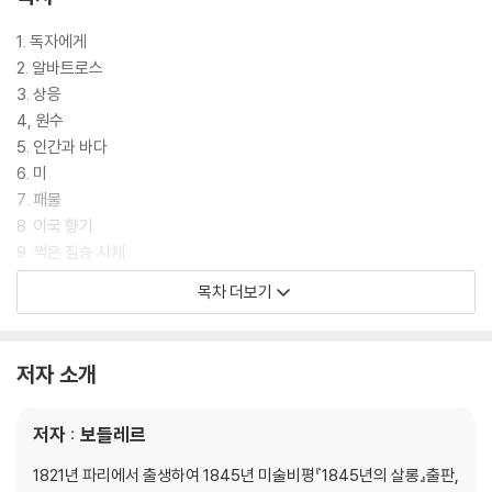
1. 독자에게
2. 알바트로스
3. 상응
4, 원수
5. 인간과 바다
6. 미
7. 패물
8. 이국 향기
9. 썩은 짐승 시체
10. 깊은 심연 속에서
목차 더보기
11. 흡혈귀
12. 오늘저녁 무엇을
13. 여행에의 초대
저자 소개
14. 가을의 노래
15. 음울
저자 : 보들레르
16. 지나가는 여인에게
17. 살인자의 술
1821년 파리에서 출생하여 1845년 미술비평『1845년의 살롱』출판,
18. 흡혈귀의 변신