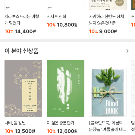
차라투스트라는 이렇
시지프 신화
사랑하라 한번도 상처
초
게 말했다
받지 않은 것처럼
10
10,800
1
%
원
10
14,400
10
9,000
%
%
원
원
이 분야 신상품
나비, 돌 칼날
이 삶은 충분한가
[블라인드북] 여름의
밤
문장들 : 여름 숲이 내뿜
졌
10
13,500
10
12,600
%
%
원
원