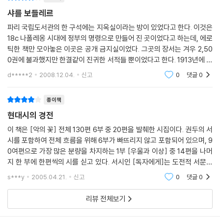
샤를 보들레르
파리 국립도서관의 한 구석에는 지옥실이라는 방이 있었다고 한다. 이것은
18c 나폴레옹 시대에 정부의 명령으로 만들어 진 곳이었다고 하는데, 에로
틱한 책만 모아놓은 이곳은 공개 금지실이었다. 그곳의 장서는 겨우 2,50
0권에 불과했지만 한결같이 진귀한 서적들 뿐이었다고 한다. 1913년에 간
행된 그곳의 장서 목록을 보면 보들레르의 '악의 꽃'은 1409번이었다고 전
d*****2
2008.12.04.
신고
0
댓글
0
해진다.
종이책
현대시의 경전
이 책은 [악의 꽃] 전체 130편 6부 중 20편을 발췌한 시집이다. 권두의 서
시를 포함하여 전체 흐름을 위해 6부가 빠뜨리지 않고 포함되어 있으며, 9
0여편으로 가장 많은 분량을 차지하는 1부 [우울과 이상] 중 14편을 나머
지 한 부에 한편씩의 시를 싣고 있다. 서시인 [독자에게]는 도전적 서문으
로, 너희도 알지 않니? 죄악 밖에 없는 인생 그 허접함의 권태란...이런 뉘앙
s***y
2005.04.21.
신고
0
댓글
0
스를 던
리뷰 전체보기