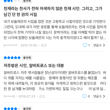
종이책
천재라는 찬사가 전혀 어색하지 않은 천재 시인. 그리고, 그가
남긴 단 한 권의 시집
내가 보들레르의 시집을 접한 것은 고등학교 시절이었던 것으로 기억한다.
그런데, 도대체 내가 어떤 경로를 통해 보들레르라는 천재 시인을 접하게
되었는지 전혀 기억이 나질 않는다. 문학이라는 것을 이해할 턱이 없는 어
린 나이에 접했던 보들레르의 시는 가히 충격적이었다고 해야 할까? 당사
내가 배웠던 시의 정의와 내가 상상할 수 있는 시의 범주를 훌쩍 넘어버린
k******1
2010.10.05.
신고
1
댓글
0
시집 한 권은
종이책
저주받은 시인, 알바트로스 또는 대붕
알바트로스 자주 뱃사람들은 장난삼아거대한 알바트로스를 붙잡는다. 바
다 위를 지치는 배를 시름없는 항해의 동행자인 양 뒤쫓는 해조를. 바
닥 위에 내려놓자, 이 창공의 왕자들 어색하고 창피스런 몸짓으로 커다
란 흰 날개를 놋대처럼 가소 가련하게도 질질 끄는구나. 이 날개 달린
항해자가 그 어색하고 나약함이여! 한때 그토록 멋지던 그가 얼마나 가소
l*****0
2016.07.23.
신고
0
댓글
0
롭고 추악한
종이책