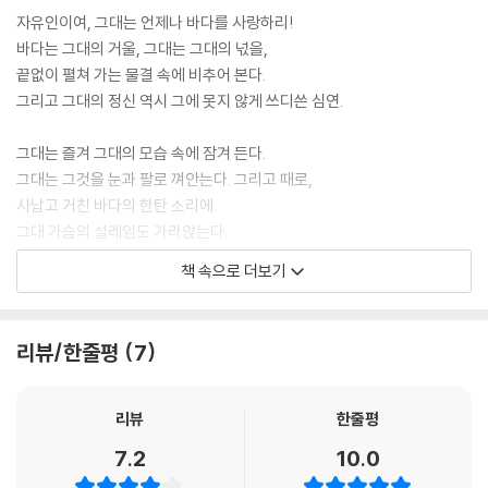
자유인이여, 그대는 언제나 바다를 사랑하리!
바다는 그대의 거울, 그대는 그대의 넋을,
끝없이 펼쳐 가는 물결 속에 비추어 본다.
그리고 그대의 정신 역시 그에 못지 않게 쓰디쓴 심연.
그대는 즐겨 그대의 모습 속에 잠겨 든다.
그대는 그것을 눈과 팔로 껴안는다. 그리고 때로,
사납고 거친 바다의 한탄 소리에
그대 가슴의 설레임도 가라앉는다.
책 속으로 더보기
그대들은 다 같이 컴컴하고 조심스럽다.
사람이여, 누가 그대 심연의 밑바닥을 헤아렸으랴.
오, 바다여, 누가 그대의 은밀한 보물을 알고 있으랴.
리뷰/한줄평
7
그토록 악착같이 그대들은 비밀을 지킨다!
--- p.19
리뷰
한줄평
7.2
10.0