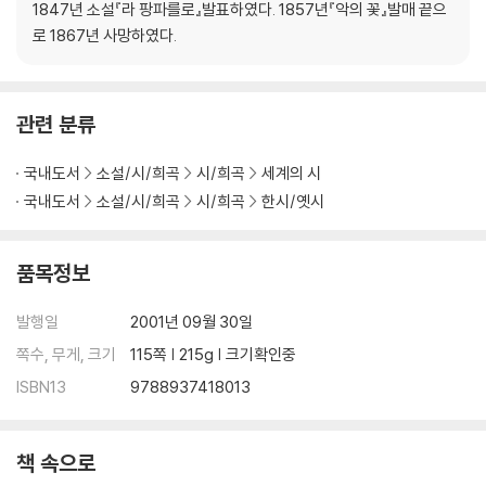
1847년 소설『라 팡파를로』발표하였다. 1857년『악의 꽃』발매 끝으
19. 성베드로의 부인
로 1867년 사망하였다.
20. 애인들의 죽음
관련 분류
국내도서
소설/시/희곡
시/희곡
세계의 시
국내도서
소설/시/희곡
시/희곡
한시/옛시
품목정보
발행일
2001년 09월 30일
쪽수, 무게, 크기
115쪽 | 215g | 크기확인중
ISBN13
9788937418013
책 속으로