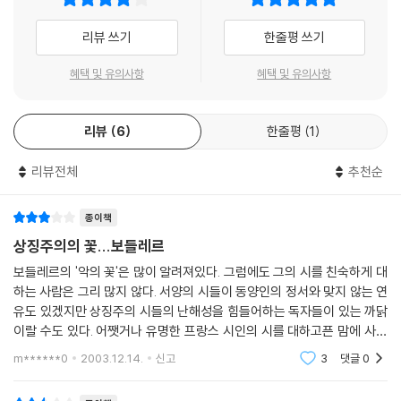
리뷰 쓰기
한줄평 쓰기
혜택 및 유의사항
혜택 및 유의사항
리뷰
6
한줄평
1
리뷰전체
추천순
종이책
상징주의의 꽃...보들레르
보들레르의 '악의 꽃'은 많이 알려져있다. 그럼에도 그의 시를 친숙하게 대
하는 사람은 그리 많지 않다. 서양의 시들이 동양인의 정서와 맞지 않는 연
유도 있겠지만 상징주의 시들의 난해성을 힘들어하는 독자들이 있는 까닭
이랄 수도 있다. 어쨋거나 유명한 프랑스 시인의 시를 대하고픈 맘에 사보
았던 이 시집은 어느정도 보들레르에 관한 궁금증을 풀어주었다고도 볼 수
m******0
2003.12.14.
신고
3
댓글
0
있다. 인상