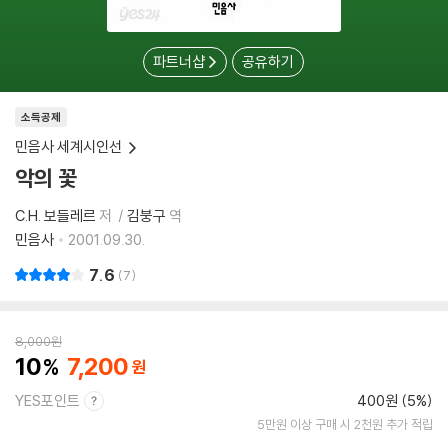
파트너샵
공유하기
소득공제
민음사 세계시인선
악의 꽃
C.H. 보들레르
저
김붕구
역
민음사
2001.09.30.
7.6
7
8,000
원
10
7,200
YES포인트
400원 (5%)
5만원 이상 구매 시 2천원 추가 적립