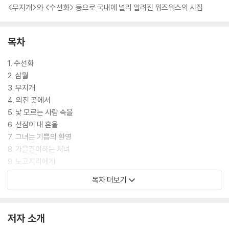
<무지개>와 <수선화> 등으로 국내에 널리 알려진 워즈워스의 시집
목차
1. 수선화
2. 삼월
3. 무지개
4. 외진 곳에서
5. 낯 모르는 사람 속을
6. 선잠이 내 혼을
7. 그녀는 기쁨의 환영
8. 가을걷이하는 처녀
9. 노고지리에게
10. 뻐꾸기에 부쳐
목차 더보기
11. 가엾은 스잔의 낮꿈
12. 루시 그레이
13. 웨스트민스터 다리 위에서
저자 소개
14. 아름다운 저녁