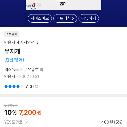
사이즈비교
파트너샵
공유하기
소득공제
민음사 세계시인선
무지개
한글/영어
워즈워스
저
유종호
역
민음사
2002.10.31.
7.3
3
8,000
원
10
7,200
YES포인트
400원 (5%)