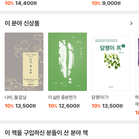
10
14,400
10
9,000
%
%
원
원
이 분야 신상품
나비, 돌 칼날
이 삶은 충분한가
담쟁이(?)
하
까
10
13,500
10
12,600
10
13,500
%
%
%
원
원
원
1
이 책을 구입하신 분들이 산 분야 책