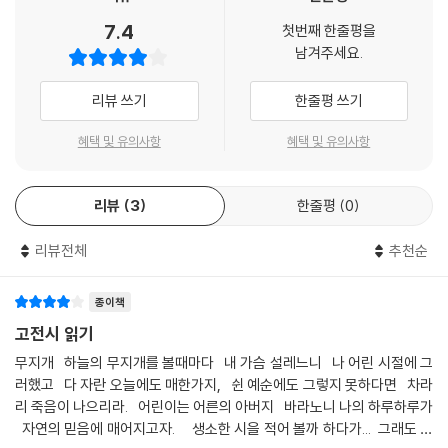
7.4
첫번째 한줄평을
남겨주세요.
리뷰 쓰기
한줄평 쓰기
혜택 및 유의사항
혜택 및 유의사항
리뷰
3
한줄평
0
리뷰전체
추천순
종이책
고전시 읽기
무지개 하늘의 무지개를 볼때마다 내 가슴 설레느니 나 어린 시절에 그
러했고 다 자란 오늘에도 매한가지, 쉰 예순에도 그렇지 못하다면 차라
리 죽음이 나으리라. 어린이는 어른의 아버지 바라노니 나의 하루하루가
자연의 믿음에 매어지고자. 생소한 시을 적어 볼까 하다가... 그래도 쉽