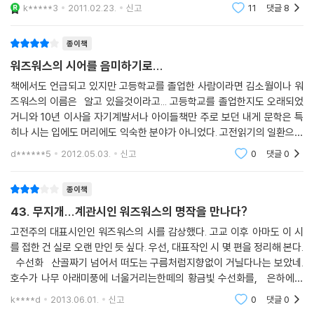
고 편안하게... 한번은 들어봤구나..로 시작하는
k*****3
2011.02.23.
신고
11
댓글
8
종이책
워즈워스의 시어를 음미하기로...
책에서도 언급되고 있지만 고등학교를 졸업한 사람이라면 김소월이나 워
즈워스의 이름은 알고 있을것이라고... 고등학교를 졸업한지도 오래되었
거니와 10년 이사을 자기계발서나 아이들책만 주로 보던 내게 문학은 특
히나 시는 입에도 머리에도 익숙한 분야가 아니었다. 고전읽기의 일환으로
집어 들었다. 얇고 작은 책이라서 만만하게 보고...이거 먼저 보고 나서 다
d******5
2012.05.03.
신고
0
댓글
0
른 고전 읽어야지..
종이책
43. 무지개...계관시인 워즈워스의 명작을 만나다?
고전주의 대표시인인 워즈워스의 시를 감상했다. 고교 이후 아마도 이 시
를 접한 건 실로 오랜 만인 듯 싶다. 우선, 대표작인 시 몇 편을 정리해 본다.
수선화 산골짜기 넘어서 떠도는 구름처럼지향없이 거닐다나는 보았네.
호수가 나무 아래미풍에 너울거리는한떼의 황금빛 수선화를, 은하에서
빛나며반짝거리는 별처럼물가를 따라끝없이 줄지어 피어있는 수선화,무
k****d
2013.06.01.
신고
0
댓글
0
수한 꽃송