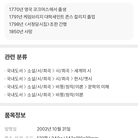
15. 다시 고토(故土)에서
1770년 영국 코크머스에서 출생
16. 홍진에 묻혀
1791년 케임브리지 대학세인트 존스 칼리지 졸업
17. 런던 1802년
1798년 <서정담시집>초판 간행
18. 결의와 독립
1850년 사망
19. 턴터언 사원 위쪽에서
해설/유종호
연보
관련 분류
국내도서
소설/시/희곡
시/희곡
세계의 시
국내도서
소설/시/희곡
시/희곡
한시/옛시
국내도서
소설/시/희곡
비평/창작/이론
문학의 이해
국내도서
소설/시/희곡
비평/창작/이론
품목정보
발행일
2002년 10월 31일