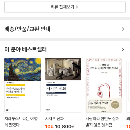
리뷰 전체보기
배송/반품/교환 안내
이 분야 베스트셀러
차라투스트라는 이렇
시지프 신화
사랑하라 한번도 상처
괴
게 말했다
받지 않은 것처럼
10
10,800
1
%
원