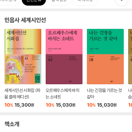
민음사 세계시인선
세계시인선 시화집 (파
오르페우스에게 바치
나는 긴장을 기르는 것
나
울 클레 에디션)
는 소네트
같아
습
집
10
15,300
10
15,030
10
15,030
1
%
%
%
원
원
원
책소개