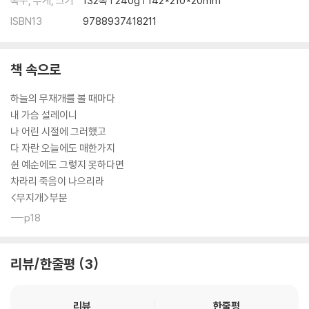
쪽수, 무게, 크기
132쪽 | 240g | 142*210*20mm
ISBN13
9788937418211
책 속으로
하늘의 무재개를 볼 때마다
내 가슴 설레이니
나 어린 시절에 그러했고
다 자란 오늘에도 매한가지
쉰 예순에도 그렇지 못하다면
차라리 죽음이 나으리라
<무지개>부분
---p18
리뷰/한줄평
3
리뷰
한줄평