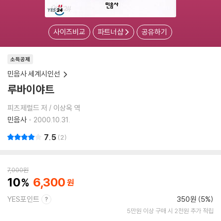
사이즈비교
파트너샵
공유하기
소득공제
민음사 세계시인선
루바이야트
피츠제럴드 저 / 이상옥 역
민음사
2000.10.31.
7.5
2
7,000
원
10
6,300
YES포인트
350원 (5%)
5만원 이상 구매 시 2천원 추가 적립