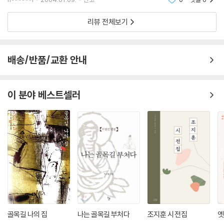
하
리뷰 전체보기
배송/반품/교환 안내
이 분야 베스트셀러
골목길 나의 집
나는 골목길 부처다
조지훈 시 전집
옛