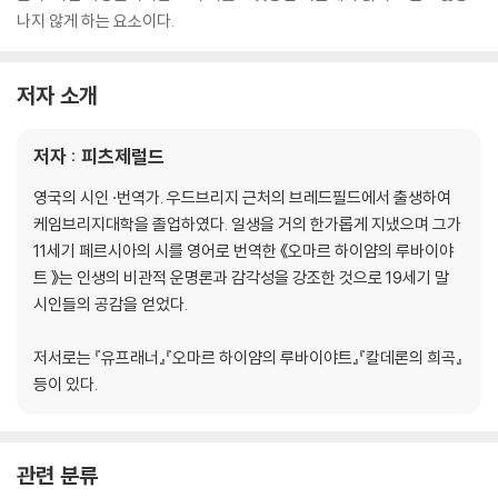
나지 않게 하는 요소이다.
저자 소개
저자 : 피츠제럴드
영국의 시인 ·번역가. 우드브리지 근처의 브레드필드에서 출생하여
케임브리지대학을 졸업하였다. 일생을 거의 한가롭게 지냈으며 그가
11세기 페르시아의 시를 영어로 번역한 《오마르 하이얌의 루바이야
트 》는 인생의 비관적 운명론과 감각성을 강조한 것으로 19세기 말
시인들의 공감을 얻었다.
저서로는 『유프래너』『오마르 하이얌의 루바이야트』『칼데론의 희곡』
등이 있다.
관련 분류