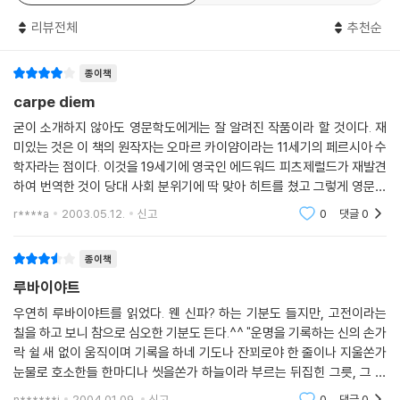
2
리뷰전체
추천순
아침의 허망한 빛이 사라지기 전
주막에서 들려오는 저 목소리,
종이책
「사원에 예배 준비가 끝났거늘
carpe diem
어찌하여 기도자는 밖에서 졸고만 있나」
굳이 소개하지 않아도 영문학도에게는 잘 알려진 작품이라 할 것이다. 재
미있는 것은 이 책의 원작자는 오마르 카이얌이라는 11세기의 페르시아 수
3
학자라는 점이다. 이것을 19세기에 영국인 에드워드 피츠제럴드가 재발견
꼬끼오, 닭이 울자 주막 앞에서
하여 번역한 것이 당대 사회 분위기에 딱 맞아 히트를 쳤고 그렇게 영문학
사람들이 외치는 소리, 「문을 열어라.
사에 있어 고전이 되어버렸다는 사실이다. 피츠제럴드가 원전에 충실해 번
우리들이 머물 시간 짧디 짧고
r****a
2003.05.12.
신고
0
댓글
0
역을 하지 않은
한번 떠나면 돌아오지 못하는 길」
--- p.12
종이책
루바이야트
우연히 루바이야트를 읽었다. 웬 신파? 하는 기분도 들지만, 고전이라는
칠을 하고 보니 참으로 심오한 기분도 든다.^^ "운명을 기록하는 신의 손가
락 쉴 새 없이 움직이며 기록을 하네 기도나 잔꾀로야 한 줄이나 지울쏜가
눈물로 호소한들 한마디나 씻을쏜가 하늘이라 부르는 뒤집힌 그릇, 그 아
래 갇혀서 살다 죽는 인생인데 손을 들어 하늘에 구원을 찾지 마라 어차피
n******i
2004.01.09.
신고
0
댓글
0