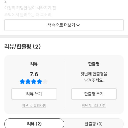
2
아침의 허망한 빛이 사라지기 전
주막에서 들려오는 저 목소리,
「사원에 예배 준비가 끝났거늘
책 속으로 더보기
어찌하여 기도자는 밖에서 졸고만 있나」
3
리뷰/한줄평
2
꼬끼오, 닭이 울자 주막 앞에서
사람들이 외치는 소리, 「문을 열어라.
우리들이 머물 시간 짧디 짧고
리뷰
한줄평
한번 떠나면 돌아오지 못하는 길」
7.6
첫번째 한줄평을
--- p.12
남겨주세요.
1
리뷰 쓰기
한줄평 쓰기
그대 잠을 깨라. 어느새 태양은
혜택 및 유의사항
혜택 및 유의사항
밤의 들판에서 별들을 패주시키고
하늘에서 밤마저 몰아낸 후
술탄의 성탑에 햇빛을 내리쬔다
리뷰
2
한줄평
0