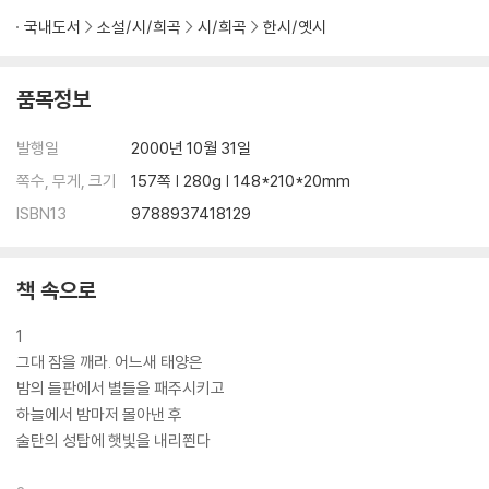
국내도서
소설/시/희곡
시/희곡
한시/옛시
품목정보
발행일
2000년 10월 31일
쪽수, 무게, 크기
157쪽 | 280g | 148*210*20mm
ISBN13
9788937418129
책 속으로
1
그대 잠을 깨라. 어느새 태양은
밤의 들판에서 별들을 패주시키고
하늘에서 밤마저 몰아낸 후
술탄의 성탑에 햇빛을 내리쬔다