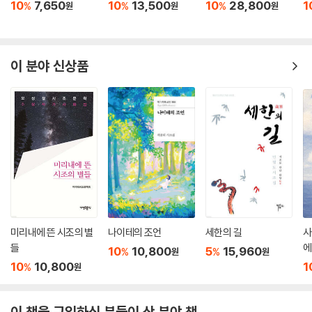
10
7,650
10
13,500
10
28,800
1
%
%
%
원
원
원
이 분야 신상품
미리내에 뜬 시조의 별
나이테의 조언
세한의 길
사
들
에
10
10,800
5
15,960
%
%
원
원
10
10,800
1
%
원
이 책을 구입하신 분들이 산 분야 책