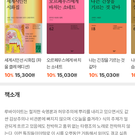
세계시인선 시화집 (파
오르페우스에게 바치
나는 긴장을 기르는 것
나
울 클레 에디션)
는 소네트
같아
습
집
10
15,300
10
15,030
10
15,030
1
%
%
%
원
원
원
책소개
루바이야트는 철저한 숙명론과 허무주의에 뿌리를 내리고 있으면서도 값
싼 감상주의나 비관론에 빠지지 않으며 <오늘을 즐겨라> 식의 주제가 일
관되게 흐르고 있음에도 천박하고 품위 없는 타령조의 노래로 전락하지 않
는다. 이런 특징들이야말로 이 시를 오랫동안 거듭해서 읽어도 결코 싫증