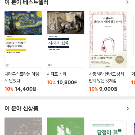
이 분야 베스트셀러
차라투스트라는 이렇
시지프 신화
사랑하라 한번도 상처
괴
게 말했다
받지 않은 것처럼
10
10,800
1
%
원
10
14,400
10
9,000
%
%
원
원
이 분야 신상품