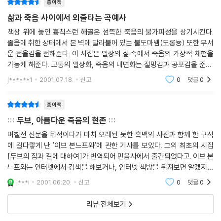
종이책
삶과 죽음 사이에서 외줄타는 곡예사
책상 위에 놓인 흉칙스런 해골은 섬뜩한 죽음의 불가피성을 상기시킨다.
졸음에 취한 상태에서 본 벽에 달라붙어 있는 불도마뱀(도롱뇽) 또한 무서
운 전율감을 전해준다. 이 시집은 일상의 삶 속에서 죽음의 가상적 체험을
가능케 해준다. 고통의 일상화, 죽음의 내면화는 절망감과 공포감을 준다.
그러나, 동시에 이런 경험은 삶에 대한 애착을 불어넣어 주는 묘한 마력을
j******1
2001.07.18.
신고
0
댓글
0
발휘한다.
종이책
::: 두브, 아름다운 죽음의 현존 :::
며칠전 신문을 뒤적이다가 마치 오래된 듯한 흑백의 사진과 함께 한 구석
에 길다랗게 난 '이브 본느프와'에 관한 기사를 보았다. 그의 최초의 시집
[두브의 집과 길에 대하여]가 번역되어 민음사에서 출간되었다고. 이브 본
느프와는 인터넷에서 검색을 해보거나, 인터넷 책방을 뒤져보면 알겠지만
좀처럼 만나지지 않는 시인이다. 나 역시 10여년전 친구가 전해준 엽서를
l***i
2001.06.20.
신고
0
댓글
0
통해 그의 주문
리뷰 전체보기