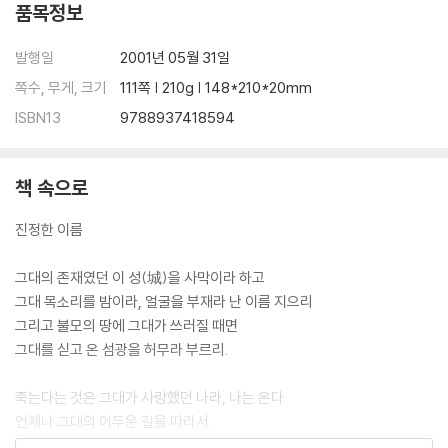
품목정보
발행일
2001년 05월 31일
쪽수, 무게, 크기
111쪽 | 210g | 148*210*20mm
ISBN13
9788937418594
책 속으로
진정한 이름
그대의 존재였던 이 성(城)을 사막이라 하고
그대 목소리를 밤이라, 얼굴을 부재라 난 이름 지으리
그리고 불모의 땅에 그대가 쓰러질 때면
그대를 싣고 온 섬광을 허무라 부르리.
죽는다는 것은 그대가 사랑했던 나라, 나는 온다
언제나 그대의 어두운 길을 따라서.
그대의 욕망, 형체, 기억을 내가 부수니