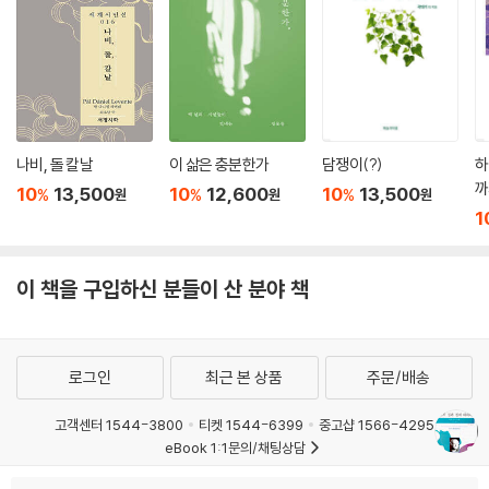
나비, 돌 칼날
이 삶은 충분한가
담쟁이(?)
하
까
10
13,500
10
12,600
10
13,500
%
%
%
원
원
원
1
이 책을 구입하신 분들이 산 분야 책
로그인
최근 본 상품
주문/배송
고객센터 1544-3800
티켓 1544-6399
중고샵 1566-4295
eBook 1:1문의/채팅상담
예스이십사(주) 사업자 정보