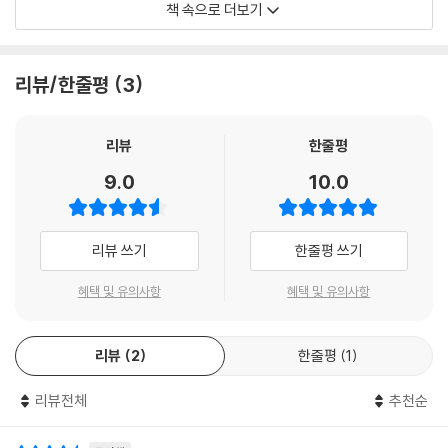
책 속으로 더보기
난 무자비한 그대의 적수가 되리.
그대를 전쟁이라 이름짓고 거기에서
리뷰/한줄평
3
난 전쟁의 자유를 쟁취하리 그리곤 간직하리라
두 손 안에는 어둠이 관통한 그대 얼굴을
마음속에는 뇌우로 불 밝혀진 이 나라를.
리뷰
한줄평
9.0
10.0
(마지막 몸짓 中)
--- p.43
리뷰 쓰기
한줄평 쓰기
10
혜택 및 유의사항
혜택 및 유의사항
누워 있는 두브를 본다. 육체의공간 상층에서 두브가 내는 희미한 소리를
듣느다. 이 공간을 가로지르라고 암흑의 왕자 곤충들은 그들의 큰 턱을 재
리뷰
2
한줄평
1
촉한다. 이 곳에서 두브의 두 손은 활짝 펴지고, 살을 벗어버린 뼈들은 덩치
큰 거미가 불 밝히는 잿빛 거미줄로 변모되도다.
리뷰전체
추천순
---p.20