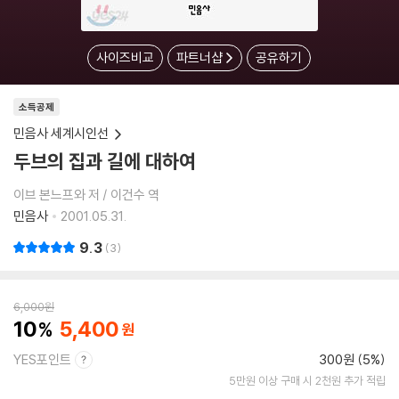
사이즈비교
파트너샵
공유하기
소득공제
민음사 세계시인선
두브의 집과 길에 대하여
이브 본느프와 저 / 이건수 역
민음사
2001.05.31.
9.3
3
6,000
원
10
5,400
YES포인트
300원 (5%)
5만원 이상 구매 시 2천원 추가 적립