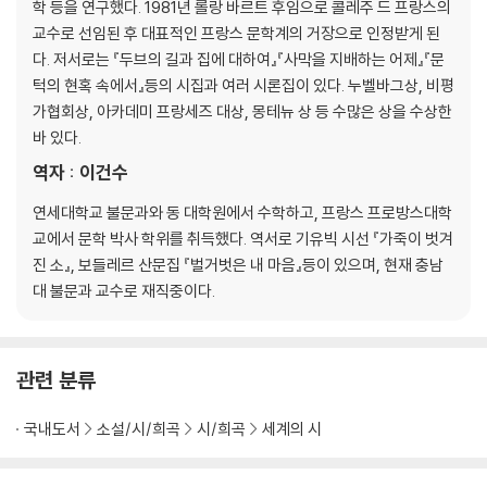
학 등을 연구했다. 1981년 롤랑 바르트 후임으로 콜레주 드 프랑스의
교수로 선임된 후 대표적인 프랑스 문학계의 거장으로 인정받게 된
다. 저서로는 『두브의 길과 집에 대하여』『사막을 지배하는 어제』『문
턱의 현혹 속에서』등의 시집과 여러 시론집이 있다. 누벨바그상, 비평
가협회상, 아카데미 프랑세즈 대상, 몽테뉴 상 등 수많은 상을 수상한
바 있다.
역자 : 이건수
연세대학교 불문과와 동 대학원에서 수학하고, 프랑스 프로방스대학
교에서 문학 박사 학위를 취득했다. 역서로 기유빅 시선 『가죽이 벗겨
진 소』, 보들레르 산문집 『벌거벗은 내 마음』등이 있으며, 현재 충남
대 불문과 교수로 재직중이다.
관련 분류
국내도서
소설/시/희곡
시/희곡
세계의 시