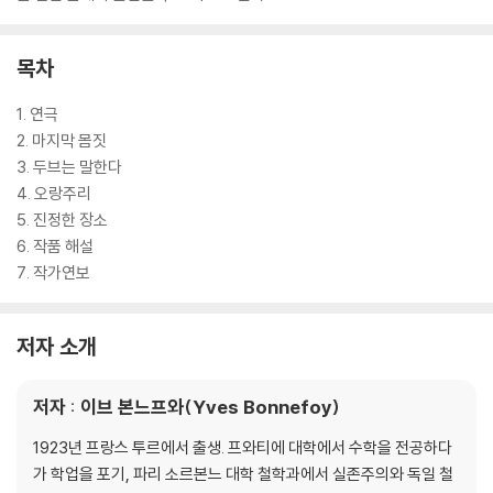
목차
1. 연극
2. 마지막 몸짓
3. 두브는 말한다
4. 오랑주리
5. 진정한 장소
6. 작품 해설
7. 작가연보
저자 소개
저자 : 이브 본느프와(Yves Bonnefoy)
1923년 프랑스 투르에서 출생. 프와티에 대학에서 수학을 전공하다
가 학업을 포기, 파리 소르본느 대학 철학과에서 실존주의와 독일 철