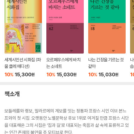
세계시인선 시화집 (파
오르페우스에게 바치
나는 긴장을 기르는 것
나
울 클레 에디션)
는 소네트
같아
습
집
10
15,300
10
15,030
10
15,030
1
%
%
%
원
원
원
책소개
보들레를와 랭보, 말라르메의 계보를 잇는 정통파 프랑스 시인 이브 본느
프와의 첫 시집. 오랫동안 노벨문학상 후보 1위로 여겨질 만큼 프랑스 시단
을 대표해온 그의 시집은 ‘집과 길’로 대표되는 죽음과 삶 속에 표류하고 있
는 인간 존재의 불안을 주 모티브로 한다.