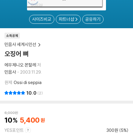
사이즈비교
파트너샵
공유하기
소득공제
민음사 세계시인선
오징어 뼈
에우제니오 몬탈레
저
민음사
2003.11.29.
원제
Ossi di seppia
10.0
2
6,000
원
10
5,400
YES포인트
300원 (5%)