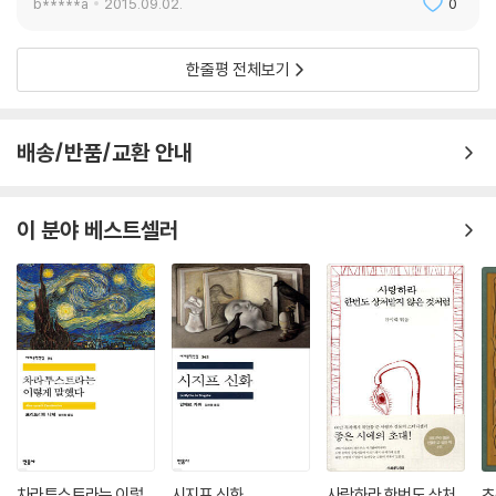
b*****a
2015.09.02.
0
한줄평 전체보기
배송/반품/교환 안내
이 분야 베스트셀러
차라투스트라는 이렇
시지프 신화
사랑하라 한번도 상처
초