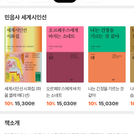
민음사 세계시인선
세계시인선 시화집 (파
오르페우스에게 바치
나는 긴장을 기르는 것
나
울 클레 에디션)
는 소네트
같아
습
집
10
15,300
10
15,030
10
15,030
1
%
%
%
원
원
원
책소개