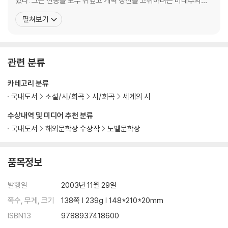
였다. 그는 전통을 모두 뒤엎고 개혁 정신을 고취하려는 미래주의나
심미적 감각주의에 반기를 들고, 암울한 현실을 유추와 암시를 통해
펼쳐보기
시의 화판에 담았던 ‘에르메티스모’의 선봉자로 평가받고 있다. 이 운
동의 중심점에 서 있는 몬탈레는 자기와 동시대인의 정신 상태를 심
리 분석적인 상징법을 적용하여 작품에 잘 투영하
관련 분류
카테고리 분류
국내도서
소설/시/희곡
시/희곡
세계의 시
수상내역 및 미디어 추천 분류
국내도서
해외문학상 수상작
노벨문학상
품목정보
발행일
2003년 11월 29일
쪽수, 무게, 크기
138쪽 | 239g | 148*210*20mm
ISBN13
9788937418600