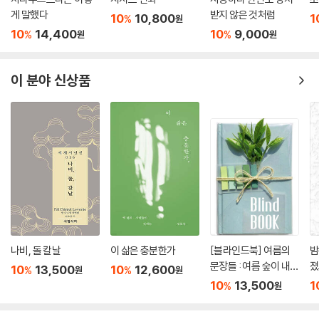
게 말했다
받지 않은 것처럼
10
10,800
1
%
원
10
14,400
10
9,000
%
%
원
원
이 분야 신상품
나비, 돌 칼날
이 삶은 충분한가
[블라인드북] 여름의
밤
문장들 : 여름 숲이 내뿜
졌
10
13,500
10
12,600
%
%
원
원
는 냄새. 비가 내리면 그
10
13,500
1
%
원
향기가 더욱 짙어져서
그 속에 있는 인간까지