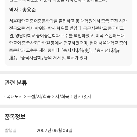
역자 : 송용준
서울대학교 중어중문학과를 졸업하고 동 대학원에서 중국 고전 시가
전공으로 석사 학위와 박사 학위를 받았다. 공군사관학교 중국어교
관, 영남대학교 중어중문학과 교수를 역임하였고, 미국 스탠퍼드대
학교와 중국사회과학원 등에서 연구하였으며, 현재 서울대학교 중어
중문학과 교수로 재직 중이다. 『송시사宋詩史)』, 『송시선(宋詩
選)』, 『중국시율학』 등의 저서 및 역서가 있다.
관련 분류
국내도서
소설/시/희곡
시/희곡
한시/옛시
품목정보
발행일
2007년 05월 04일