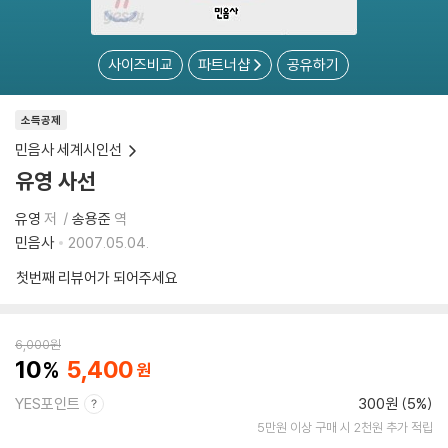
사이즈비교
파트너샵
공유하기
소득공제
민음사 세계시인선
유영 사선
유영
저
송용준
역
민음사
2007.05.04.
첫번째 리뷰어가 되어주세요
6,000
원
10
5,400
YES포인트
300원 (5%)
5만원 이상 구매 시 2천원 추가 적립