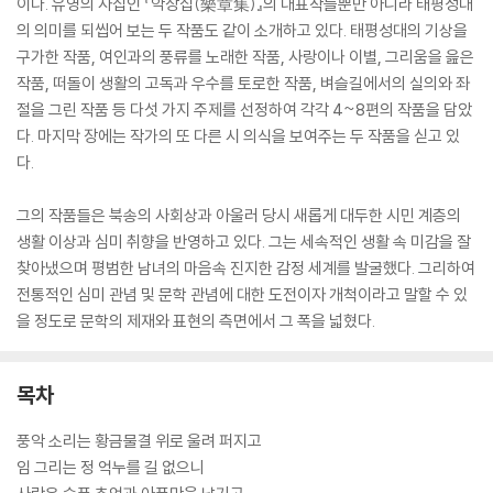
이다. 유영의 사집인 『악장집(樂章集)』의 대표작들뿐만 아니라 태평성대
의 의미를 되씹어 보는 두 작품도 같이 소개하고 있다. 태평성대의 기상을
구가한 작품, 여인과의 풍류를 노래한 작품, 사랑이나 이별, 그리움을 읊은
작품, 떠돌이 생활의 고독과 우수를 토로한 작품, 벼슬길에서의 실의와 좌
절을 그린 작품 등 다섯 가지 주제를 선정하여 각각 4~8편의 작품을 담았
다. 마지막 장에는 작가의 또 다른 시 의식을 보여주는 두 작품을 싣고 있
다.
그의 작품들은 북송의 사회상과 아울러 당시 새롭게 대두한 시민 계층의
생활 이상과 심미 취향을 반영하고 있다. 그는 세속적인 생활 속 미감을 잘
찾아냈으며 평범한 남녀의 마음속 진지한 감정 세계를 발굴했다. 그리하여
전통적인 심미 관념 및 문학 관념에 대한 도전이자 개척이라고 말할 수 있
을 정도로 문학의 제재와 표현의 측면에서 그 폭을 넓혔다.
목차
풍악 소리는 황금물결 위로 울려 퍼지고
임 그리는 정 억누를 길 없으니