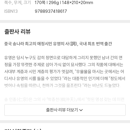
쪽수, 무게, 크기
170쪽 | 296g | 148*210*20mm
ISBN13
9788937418617
출판사 리뷰
중국 송나라 최고의 애정시인 유영의 사(詞), 국내 최초 번역 출간
유영은 당시 누구도 감히 정면으로 대담하게 그리지 못했던 남녀 간의 연
정을 가장 뚜렷한 주제로 삼아 가식 없이 묘사했다. 그의 작품에 대해서는
사대부 계층과 시민 계층의 평가가 엇갈려, "우물물을 마시는 곳에서는 어
디서나 유영의 시를 들을 수 있었다."라는 대중적인 인기에 더해 "정도에서
벗어나 속됨을 따르니, 천하가 그것을 읊조린다."라는 비난도 드높았다.
송 인종(仁宗)은 그의 사 「학충천(鶴沖天)」에서 "헛된 명성 갖는 데 미련
이 없어, 술과 노래로 바꾸었네."라는 구절을 보고 진사 급제자의 명단에서
출판사 리뷰 더보기
그를 삭제해 버릴 정도였고 "이 사람은 바람과 달빛 아래서 술마시고 노래
부르기를 좋아하니, 어찌 헛된 명성을 구하겠는가? 그저 사나 지으라고 하
지!"라고 덧붙였다고 한다. 당시 재상이었던 안수(晏殊)도 "한가히 바느