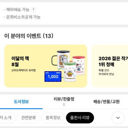
해외배송 가능
문화비소득공제 가능
이 분야의 이벤트
13
리뷰/한줄평
도서정보
배송/반품/교환
0
자 소개
관련분류
품목정보
출판사 리뷰