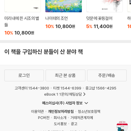
미리내에 뜬 시조의 별
나이테의 조언
덧문에 꽃등걸어
하
들
10
10,800
5
11,400
1
%
%
원
원
10
10,800
%
원
이 책을 구입하신 분들이 산 분야 책
로그인
최근 본 상품
주문/배송
고객센터 1544-3800
티켓 1544-6399
중고샵 1566-4295
eBook 1:1문의/채팅상담
예스이십사(주) 사업자 정보
이용약관
개인정보처리방침
청소년보호정책
PC버전
회사소개
거래처관계자께
도서홍보
광고