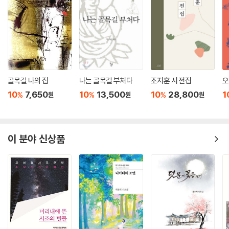
내 마음엔 모든 일이 시들하기만 하다.
태양이 꽃가지 끝에 걸리고
앵무새가 버들가지 사이를 나는데도
나는 아직 이불을 덮고 누워 있다.
이처럼 유영은 언제나 정통 문학 밖으로 배척되었던 평범한 사람들의 연정
골목길 나의 집
나는 골목길 부처다
조지훈 시 전집
오
을 구어에 가까운 언어로 노래했다. 따라서 그의 작품들은 북송의 사회상
10
7,650
10
13,500
10
28,800
1
%
%
%
원
원
원
과 아울러 당시 새롭게 대두한 시민 계층의 생활 이상과 심미 취향을 반영
하고 있다. 그는 세속적인 생활 속 미감을 잘 찾아냈으며 평범한 남녀의 마
음속 진지한 감정 세계를 발굴했다. 그리하여 전통적인 심미 관념 및 문학
관념에 대한 도전이자 개척이라고 말할 수 있을 정도로 문학의 제재와 표
이 분야 신상품
현의 측면에서 그 폭을 넓혔다.