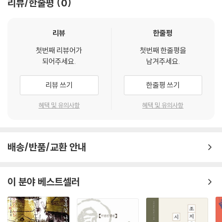
리뷰/한줄평
0
질거리 잡고 그이 곁에 붙어 있을 것을"이라는 구절을 트집하며 관직을 바
꿔 주지 않아 그는 어명을 받들어 시를 짓는다고 자조할 수밖에 없었다.
리뷰
한줄평
다음은 유영의 대표작으로 손꼽힐 뿐만 아니라 송대 이별사(離別詞)의
첫번째 리뷰어가
첫번째 한줄평을
백미로 추앙받는 「우림령(雨霖鈴)」의 일부이다.
되어주세요.
남겨주세요.
늦가을 매미 소리 처량히 울리고
리뷰 쓰기
한줄평 쓰기
길가의 정자에 날은 저무는데
내리던 소낙비도 어느새 멎었다.
혜택 및 유의사항
혜택 및 유의사항
성문 밖 천막에서 정신없이 술 마시고
이별이 아쉬워 머뭇거릴 때
물가의 배는 떠나기를 재촉한다.
배송/반품/교환 안내
위 작품은 시민 애정시의 전성기를 연 효시가 되었다는 점과 애정의 표현
에서 남녀평등의 사상을 보여준다는 점에서 그 의의가 크다. 아래는 「정풍
이 분야 베스트셀러
파(定風波)」라는 작품의 일부로, 남편을 멀리 떠나보내고 독수공방하는
젊은 아내의 회한과 그리움을 서술한 것이다.
봄이 왔어도 화초는 수심에 잠겨 있고