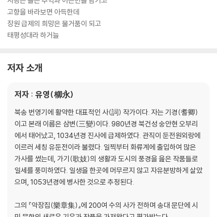
사랑은 슬픈 추억과 아픈만을 남기고
고향을 바라보면 아득한데
장원 급제의 희망은 물거품이 되고
태평성대라 하거늘
저자 소개
저자 : 유영(柳永)
북송 번영기에 활약한 대표적인 사(詞) 작가이다. 자는 기경(耆卿)
이고 본래 이름은 삼변(三變)이다. 980년경 북건성 숭안현 오부리
에서 태어났고, 1034년경 진사에 급제하였다. 관직이 둔전원외랑에
이르러 세칭 유둔전이라 불렸다. 일찍부터 화류계에 출입하여 많은
가사를 썼는데, 가기(歌妓)의 생활과 도시의 풍경을 읊은 작품들로
일세를 풍미하였다. 일생을 한곳에 머무르지 않고 자유분방하게 살았
으며, 1053년경에 병사한 것으로 추정된다.
그의 『악장집(樂章集)』에 200여 수의 사가 전하며 송대 문단에 시
민 문학의 새로운 기운과 작풍을 가져왔다고 평가받는다.