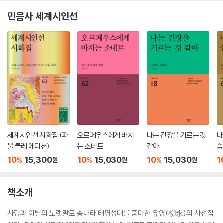
민음사 세계시인선
세계시인선 시화집 (파
오르페우스에게 바치
나는 긴장을 기르는 것
나
울 클레 에디션)
는 소네트
같아
습
집
10
15,300
10
15,030
10
15,030
1
%
%
%
원
원
원
책소개
사랑과 이별의 노랫말로 송나라 태평성대를 풍미한 유영(柳永)의 사선집