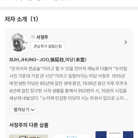
저자 소개
1
저
서정주
관심작가 알림신청
SUH,JHUNG-JOO,徐廷柱,미당(未堂)
“모국어의 연금술”이라고 할 수 있을 언어적 재능과 더불어 “우리말
시인 가운데 가장 큰 시인”이라고 일컬어지는 미당 서정주. 1915년
에 탄생한 미당은 85년에 걸친 생애 동안, 1936년 등단 이후 무려 6
4년에 걸친 장구한 시작 생활을 통해서 950편의 시, 15권의 시집을
세상에 내놓았다. “소리에 민감한 미당의 시는 외워서 입으로 소리 내
어 읊어야 비로소 그 깊은 맛과 청각적 이미지의 동적 아름다움을 전
펼쳐보기
신의 갈피갈피에서 음미할 수 있으며, 미당의 시는 그런 노력을 바칠
가치가 충분히 있다고 확신한다.”고 김화영 교수는 서정주 시인을 평
서정주
의 다른 상품
한 바 있다. (1915