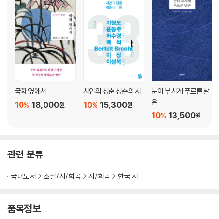
국화 옆에서
시인의 청춘 청춘의 시
눈이 부시게 푸르른 날
은
10
18,000
10
15,300
%
%
원
원
10
13,500
%
원
관련 분류
국내도서
소설/시/희곡
시/희곡
한국 시
품목정보