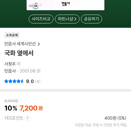
사이즈비교
파트너샵
공유하기
소득공제
민음사 세계시인선
국화 옆에서
서정주
저
민음사
2001.08.31.
9.0
4
8,000
원
10
7,200
YES포인트
400원 (5%)
5만원 이상 구매 시 2천원 추가 적립