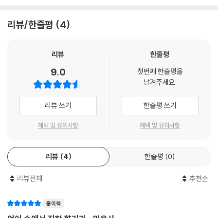
내가 죽고서 네가 산다면!
네가 죽고서 내가 산다면?
리뷰/한줄평
4
눈이부시게 푸르른 날에는
그리운 사람을 그리워 하자
리뷰
한줄평
--- p.
9.0
첫번째 한줄평을
남겨주세요.
리뷰 쓰기
한줄평 쓰기
혜택 및 유의사항
혜택 및 유의사항
리뷰
4
한줄평
0
리뷰전체
추천순
종이책