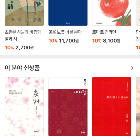
초판본 하늘과 바람과
꽃을 보듯 너를 본다
토마토 컵라면
단
별과 시
긴
10
11,700
10
8,100
%
%
원
원
10
2,700
1
%
원
이 분야 신상품