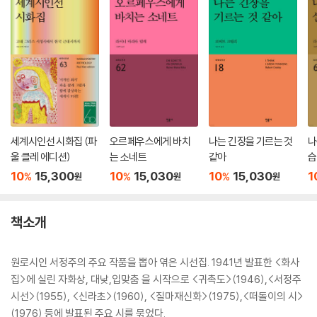
세계시인선 시화집 (파
오르페우스에게 바치
나는 긴장을 기르는 것
나
울 클레 에디션)
는 소네트
같아
습
집
10
15,300
10
15,030
10
15,030
1
%
%
%
원
원
원
책소개
원로시인 서정주의 주요 작품을 뽑아 엮은 시선집. 1941년 발표한 <화사
집>에 실린 자화상, 대낮,입맞춤 을 시작으로 <귀촉도>(1946),<서정주
시선>(1955), <신라초>(1960), <질마재신화>(1975),<떠돌이의 시>
(1976) 등에 발표된 주요 시를 묶었다.