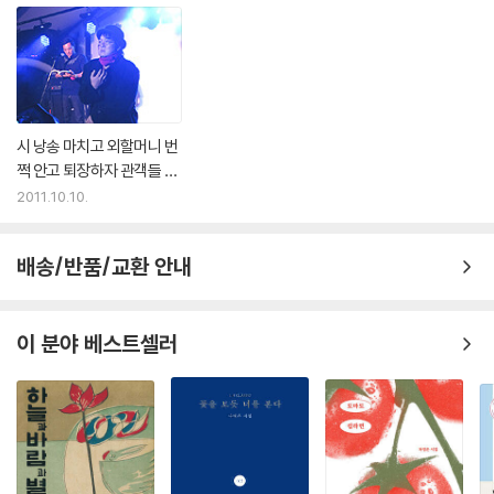
시 낭송 마치고 외할머니 번
쩍 안고 퇴장하자 관객들 탄
성 - 2011 아시아 시 페스티
2011.10.10.
벌 : 영원과 초월 - 경계를 넘
어, 시간을 넘어
배송/반품/교환 안내
이 분야 베스트셀러