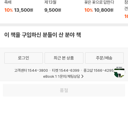
축배
제 13월
꽃은 꽃으로 답한다
참
견
10
13,500
9,500
10
10,800
%
%
원
원
원
1
이 책을 구입하신 분들이 산 분야 책
로그인
최근 본 상품
주문/배송
고객센터 1544-3800
티켓 1544-6399
중고샵 1566-4295
eBook 1:1문의/채팅상담
예스이십사(주) 사업자 정보
품절
이용약관
개인정보처리방침
청소년보호정책
PC버전
회사소개
거래처관계자께
도서홍보
광고
Copyright © YES24 Corp. All Rights Reserved.
MATOM8