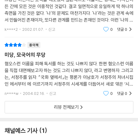
든 간에 모든 것은 이중적인 것같다. 결코 일면적으로 유일하게 딱 하나의
측면을 가진 것은 없다. '나'의 문제도 마찬가지다. '나'라는 것은 관계 속에
서 만들어진 존재이자, 또다른 관계를 만드는 존재인 것이다. 이런 '나의 이
중성'을 가장 원대하게 그린 사람이 바로 서정주라고 생각한다.(나만의 생
k****2
2002.01.07.
신고
0
댓글
0
각인지도 모
종이책
미당, 모국어의 무당
혐오스런 이름을 피해 독서를 하는 것도 나쁘지 않다. 한편 혐오스런 이름
을 직접 대면해보고자 하는 것도 그리 나쁘지 않다, 라고 변명하자. 그리고
는, 서정주를 읽자. 『국화 옆에서』는 평론가 이남호가 서정주의 처녀시집
인 에서부터 에 이르기까지 서정주의 시세계를 더듬어서 새로 엮은 ‘시선
집’이다. 이미 교과서에 실릴 정도의 시인이라면, 우선은 시선을 통해서 시
n****w
2004.02.16.
신고
0
댓글
0
인의 상
리뷰 전체보기
채널예스 기사
1