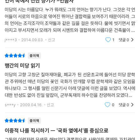
언어 속에서 진한 향기가 -민음사
미당의 시는 아름답다. 누가 뭐래도 그의 언어는 향기가 난다. 그것은 각 언
어들이 서로의 마음으로 엮여진 뛰어난 결합력을 보여주기 때문이리라. 그
의 언어는 조각조각이 조약돌과 같은 길을 걸은 듯하다. 물에 씻기면서 맑
아지고 부서지면서 모래가 되며 시멘트와 결합하여 아름다운 건축물이 된
듯하다. 그 건축물이 그렇게 빛이 나는 것은 아마 미당이 언어를 그리 소중
j****3
2014.09.03.
신고
1
댓글
0
하게 매만
종이책
행간의 미당 읽기
미당의 고향 고창군 질마재마을, 폐교가 된 선운초교에 들어선 미당 문학
관 주위에선 매년 미당의 꽃인 국화가 만개할 무렵 문학제와 같은 모임을
하나보다. 그 행사를 알린 신문기사 아래 댓글에 이런 글을 보았다. 역사에
대한 반성도 없이 친일 앞잡이, 군부독재의 하수인을 찬양하러 모였다고...
입안이 꺼끌거리고 쓸쓸함이 들었다. 인간이 자기 존재의 한계를 느끼는
s***y
2009.04.16.
신고
0
댓글
0
것은 그
종이책
이중적 나를 직시하기 ㅡ '국화 옆에서'를 중심으로
그동안 이런저런 모색을 해보았다.결론적으로 사물이든 명제든 가치관이