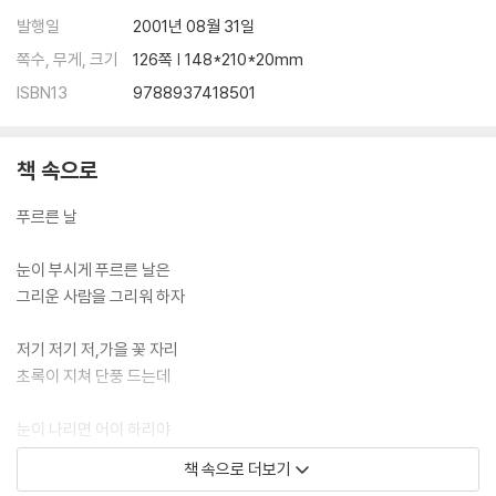
발행일
2001년 08월 31일
쪽수, 무게, 크기
126쪽 | 148*210*20mm
ISBN13
9788937418501
책 속으로
푸르른 날
눈이 부시게 푸르른 날은
그리운 사람을 그리워 하자
저기 저기 저,가을 꽃 자리
초록이 지쳐 단풍 드는데
눈이 나리면 어이 하리야
봄이 또오면 어이 하리야
책 속으로 더보기