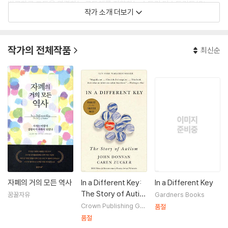
발굴하고 그들을 연결하는 공동체를 지향하는 스토리 디스트릭트(Story
작가 소개 더보기
District)에서 라이브 스토리텔러로도 활동하고 있다. 의사이자 의대 교수
인 아내 레니트 미쇼리(Ranit Mishori)를 만나면서 자폐증이 가족에 미치
는 영향에 관심을 갖게 되었다. 미쇼리는 심한 자폐증을 겪는 오빠와 함께
작가의 전체작품
최신순
이스라엘에서 자랐다. 현재 두 자녀와 함께 워싱턴 D.C.에서 산다(Twitte
r: @johndonvan).
자폐의 거의 모든 역사
In a Different Key:
In a Different Key
The Story of Autis
꿈꿀자유
Gardners Books
m
Crown Publishing Gro
품절
up (NY)
품절