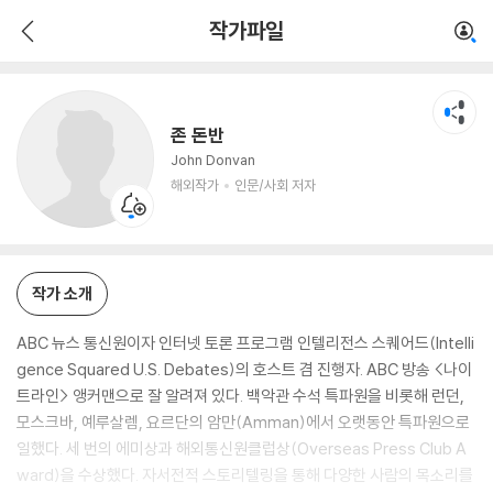
존 돈반
작가파일
해외작가
인문/사회 저자
존 돈반
John Donvan
해외작가
인문/사회 저자
작가 소개
ABC 뉴스 통신원이자 인터넷 토론 프로그램 인텔리전스 스퀘어드(Intelli
gence Squared U.S. Debates)의 호스트 겸 진행자. ABC 방송 <나이
트라인> 앵커맨으로 잘 알려져 있다. 백악관 수석 특파원을 비롯해 런던,
모스크바, 예루살렘, 요르단의 암만(Amman)에서 오랫동안 특파원으로
일했다. 세 번의 에미상과 해외통신원클럽상(Overseas Press Club A
ward)을 수상했다. 자서전적 스토리텔링을 통해 다양한 사람의 목소리를