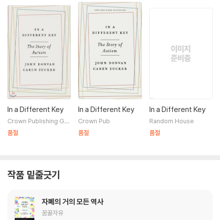
In a Different Key
In a Different Key
In a Different Key
Crown Publishing Gro
Crown Pub
Random House
up (NY)
품절
품절
품절
작품 밑줄긋기
자폐의 거의 모든 역사
꿈꿀자유