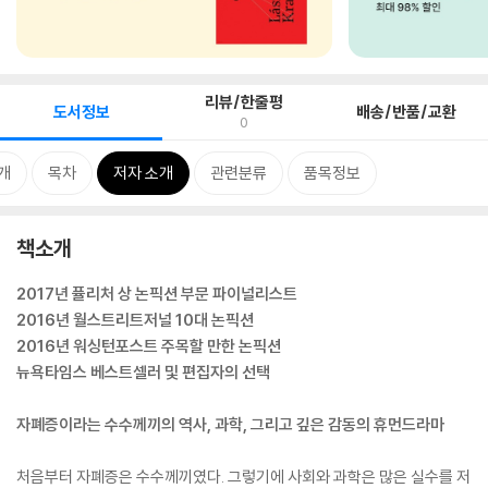
리뷰/한줄평
도서정보
배송/반품/교환
0
개
목차
저자 소개
관련분류
품목정보
책소개
2017년 퓰리처 상 논픽션 부문 파이널리스트
2016년 월스트리트저널 10대 논픽션
2016년 워싱턴포스트 주목할 만한 논픽션
뉴욕타임스 베스트셀러 및 편집자의 선택
자폐증이라는 수수께끼의 역사, 과학, 그리고 깊은 감동의 휴먼드라마
처음부터 자폐증은 수수께끼였다. 그렇기에 사회와 과학은 많은 실수를 저