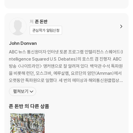
Part VII Dreams and Boundaries (1980s-1990s)
This is also a story of fierce controversies--from the questio
33. The Dream of Language 345
n of whether there is truly an autism “epidemic,” and whether
34. The Child Within 353
저
존 돈반
vaccines played a part in it; to scandals involving “facilitated c
35. An Elusive Definition 370
관심작가 알림신청
ommunication,” one of many treatments that have proved to
36. Meeting of the Minds 376
be blind alleys; to stark disagreements about whether scienti
37. The Magic Man 388
John Donvan
sts should pursue a cure for autism. There are dark turns too:
Part VIII How Autism Became Famous (1980s-1990s)
ABC 뉴스 통신원이자 인터넷 토론 프로그램 인텔리전스 스퀘어드(I
we learn about experimenters feeding LSD to children with au
38. Putting Autism on the Map 403
ntelligence Squared U.S. Debates)의 호스트 겸 진행자. ABC
tism, or shocking them with electricity to change their behavi
39. Society's Emergency 419
방송 <나이트라인> 앵커맨으로 잘 알려져 있다. 백악관 수석 특파원
or; and the authors reveal compelling evidence that Hans Asp
Part IX "Epidemic" (19908-3010)
을 비롯해 런던, 모스크바, 예루살렘, 요르단의 암만(Amman)에서
erger, discoverer of the syndrome named after him, participat
40. The Vaccine Scare 439
오랫동안 특파원으로 일했다. 세 번의 에미상과 해외통신원클럽상
ed in the Nazi program that consigned disabled children to de
41. Autism Speaks 459
(Overseas Press Club Award)을 수상했다. 자서전적 스토리텔
ath.
42. A Story Unravels 471
펼쳐보기
링을 통해 다양한 사람의 목소리를 발굴하고 그들을 연결하는 공동체
43. The Greatest Fraud 483
를 지향하는 스토리 디스트릭트(Story District)에서 라이브 스토
By turns intimate and panoramic, In a Different Key takes us o
Part X Today
존 돈반
의 다른 상품
리텔러로도 활동하
n a journey from an era when families were shamed and childr
44. Finding a Voice 497
en were condemned to institutions to one in which a cadre of
45. Neurodiversity 523
people with autism push not simply for inclusion, but for a new
46. A Happy Man 534
understanding of autism: as difference rather than disability.
Epilogue 547