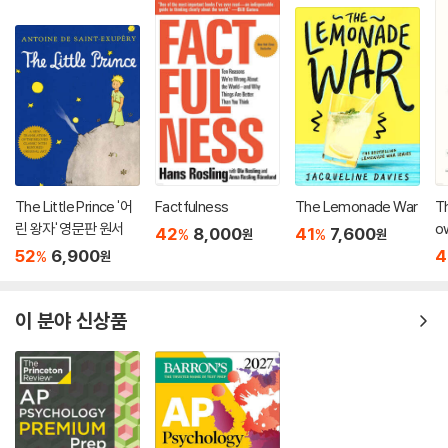
The Little Prince '어
Factfulness
The Lemonade War
Th
린 왕자' 영문판 원서
o
42
8,000
41
7,600
%
%
원
원
52
6,900
4
%
원
이 분야 신상품