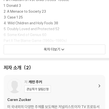
그러나 무엇보다 큰 힘을 발휘한 사람, 자폐인을 끔찍한 수용기관에서 해
1. Donald 3
방시켜 “바다를 보여준” 사람, 교육받을 권리를 쟁취한 사람, 이 세상에
2. A Menace to Society 23
“어딘지 다른 사람”이 살아갈 자리를 마련해야 한다고 모두를 설득한 사람
3. Case 1 25
은 자폐인과 가족, 그리고 그들의 말에 귀를 기울인 이름 없는 보통 사람들
4. Wild Children and Holy Fools 38
이었다. 이 책은 그들의 피와 땀과 눈물, 희생과 비극과 시행착오, 간절한
5. Doubly Loved and Protected 52
염원과 비범한 용기와 지극한 사랑에 관한 이야기다.
6. Some Kind of Genius 60
Part II The Blame Game (1960s-1980s)
Finalist for the 2017 Pulitzer Prize in General Nonfiction
7. The Refrigerator Mother 73
목차 더보기
8. Prisoner 15209 81
An extraordinary narrative history of autism: the riveting
9. Kanner's Fault? 89
story of parents fighting for their children ’s civil rights; o
10. Biting Her Tongue 95
저자 소개
2
f doctors struggling to define autism; of ingenuity, self-
11. Mothers-in-Arms 105
advocacy, and profound social change.
12. The Agitator 113
13. Home on a Monday Afternoon 128
저
캐런 주커
Nearly seventy-five years ago, Donald Triplett of Forest, Miss
Part III The End of Institutions (1970s-1990s)
관심작가 알림신청
issippi, became the first child diagnosed with autism. Beginnin
14. "Behind the Walls of the Worlds Indifference" 147
g with his family’s odyssey, In a Different Key tells the extraor
15. The Right to Education 158
Caren Zucker
dinary story of this often misunderstood condition, and of the
16. Getting on the Bus 165
미 국내외의 다양한 주제를 보도해온 저널리스트이자 TV 프로듀서.