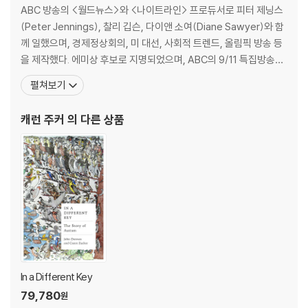
civil rights battles waged by the families of those who have it.
17. Seeing the Ocean for the First Time 182
ABC 방송의 <월드뉴스>와 <나이트라인> 프로듀서로 피터 제닝스
Unfolding over decades, it is a beautifully rendered history of
Part IV Behavior, Analyzed (1950s-1990s)
(Peter Jennings), 찰리 깁슨, 다이앤 소여(Diane Sawyer)와 함
ordinary people determined to secure a place in the world for
18. The Behaviorist 191
께 일했으며, 경제정상회의, 미 대선, 사회적 트렌드, 올림픽 방송 등
those with autism--by liberating children from dank institution
19. "Screams, Slaps, and Love" 203
을 제작했다. 에미상 후보로 지명되었으며, ABC의 9/11 특집방송으
s, campaigning for their right to go to school, challenging expe
20. The Aversion to Aversives 216
로 텔레비전 분야에서 가장 큰 영예인 피바디(Peabody)상과 알프
펼쳐보기
rt opinion on what it means to have autism, and persuading so
21. The "Anti-Bettelheim" 224
레드 듀퐁(Alfred L. DuPont)상을 수상했다. 큰 아들인 미키가 자
ciety to accept those who are different.
22. 47 Percent 239
폐증 진단을 받은 후 자폐증의 실상을 널리 알리는 쪽으로 보도 방향
캐런 주커
의 다른 상품
23. Look at Me 247
을 새롭게 설정했다
It is the story of women like Ruth Sullivan, who rebelled agains
24. From Courtroom to Classroom 256
t a medical establishment that blamed cold and rejecting “refr
Part V The Questions Asked in London (1960s-1990s)
igerator mothers” for causing autism; and of fathers who pus
25. The Questions Asked 273
hed scientists to dig harder for treatments. Many others play
26. Who Counts? 281
ed starring roles too: doctors like Leo Kanner, who pioneered
27. Words Unstrung 287
our understanding of autism; lawyers like Tom Gilhool, who to
28. The Great Twin Chase 292
ok the families’ battle for education to the courtroom; scienti
29. Finding Their Marbles 298
sts who sparred over how to treat autism; and those with auti
Part VI Redefining a Diagnosis (2070s-1990s)
sm, like Temple Grandin, Alex Plank, and Ari Ne’eman, who exp
30. The Autism Spectrum 307
In a Different Key
lained their inner worlds and championed the philosophy of ne
31. The Austrian 316
79,780
원
urodiversity.
32. The Signature 327