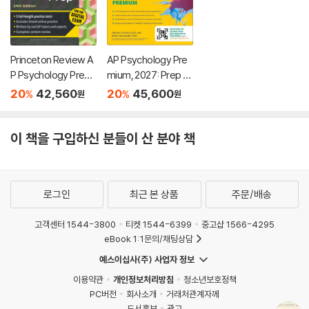
Princeton Review A
AP Psychology Pre
P Psychology Premi
mium, 2027: Prep B
um Prep, 24th Editio
ook with 4 Practice
20
42,560
20
45,600
%
%
원
원
n: 5 Practice Tests
Tests + Comprehe
+ Digital Practice On
nsive Review + Onli
line + Content Revie
ne Practice
이 책을 구입하신 분들이 산 분야 책
w
로그인
최근 본 상품
주문/배송
고객센터 1544-3800
티켓 1544-6399
중고샵 1566-4295
eBook 1:1문의/채팅상담
예스이십사(주) 사업자 정보
이용약관
개인정보처리방침
청소년보호정책
PC버전
회사소개
거래처관계자께
도서홍보
광고