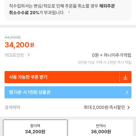
직수입외서는 변심/착오로 인해 주문을 취소할 경우
해외주문
취소수수료 20%
가 부과됩니다.
34,200
원
34,200
YES포인트
0원
마니아추가적립
5만원 이상 구매 시 2천원 추가 적립
사용 가능한 쿠폰 받기
앱 다운 시 1천원 상품권
결제혜택
최대 2,000원 즉시할인
종이책
번역서
34,200
원
36,000
원