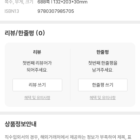
쪽수, 무게, 크기
688쪽 | 132*203*30mm
ISBN13
9780307985705
리뷰/한줄평
0
리뷰
한줄평
첫번째 리뷰어가
첫번째 한줄평을
되어주세요.
남겨주세요.
리뷰 쓰기
한줄평 쓰기
혜택 및 유의사항
혜택 및 유의사항
상품정보안내
직수입외서의 경우, 해외거래처에서 제공하는 정보가 부족하여 제목, 표