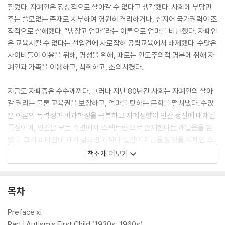
질렀다. 자폐인은 정상적으로 살아갈 수 없다고 생각했다. 사회에 부담만
주는 쓸모없는 존재로 치부하여 영원히 격리하거나, 심지어 국가권력이 조
직적으로 살해했다. “냉장고 엄마”라는 이론으로 엄마를 비난했다. 자폐인
은 교육시킬 수 없다는 선입견에 사로잡혀 공립교육에서 배제했다. 수많은
사이비들이 이윤을 위해, 명성을 위해, 때로는 인도주의적 명분에 취해 자
폐인과 가족을 이용하고, 착취하고, 소외시켰다.
지금도 자폐증은 수수께끼다. 그러나 지난 80년간 사회는 자폐인의 살아
갈 권리는 물론 교육권을 보장하고, 엄마를 탓하는 문화를 떨쳐냈다. 수많
은 이론의 폭력성과 비과학성을 극복하고 자폐성향이 인간 정신에 내재된
특성이며, 인간은 모든 측면에서 ‘스펙트럼’으로 존재한다는 깨달음을 얻
었다. 그리고 마침내 과거 같으면 괴짜나 얼간이 취급을 받았을 자폐인 스
스로 자신의 내면을 드러내고, 설명하고, 축복하기에 이르렀다.
책소개 더보기
이런 변화가 저절로 성취된 것은 아니다. 수많은 사람이 뛰어들어 각자의
몫만큼 역사의 수레바퀴를 굴렸다. 꿈쩍도 않던 수레바퀴가 마침내 진창을
목차
빠져나와 구르기 시작했고, 점점 속도가 붙고 있다. 과학자, 의사, 심리학
자, 언어학자, 공학자, 작가, 변호사, 영화제작자, 언론인, 교육자, 기업가,
Preface xi
정치인이 재능과 열정과 시간과 노력과 영향력을 아낌없이 바친 결과다.
Part I Autism's First Child (1930s-1960s)