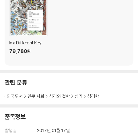
Autism Timeline 553
Notes 563
Bibliography 617
A Note from the Authors 643
Acknowledgements 645
In a Different Key
Index 653
79,780
원
관련 분류
외국도서
인문 사회
심리와 철학
심리
심리학
품목정보
발행일
2017년 01월 17일