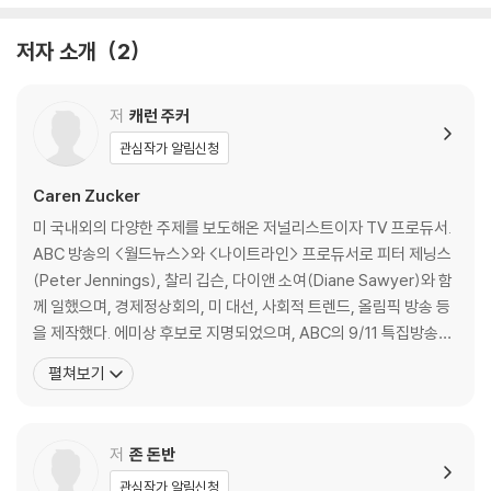
이런 변화가 저절로 성취된 것은 아니다. 수많은 사람이 뛰어들어 각자의
몫만큼 역사의 수레바퀴를 굴렸다. 꿈쩍도 않던 수레바퀴가 마침내 진창을
저자 소개
2
빠져나와 구르기 시작했고, 점점 속도가 붙고 있다. 과학자, 의사, 심리학
자, 언어학자, 공학자, 작가, 변호사, 영화제작자, 언론인, 교육자, 기업가,
저
캐런 주커
정치인이 재능과 열정과 시간과 노력과 영향력을 아낌없이 바친 결과다.
그러나 무엇보다 큰 힘을 발휘한 사람, 자폐인을 끔찍한 수용기관에서 해
관심작가 알림신청
방시켜 “바다를 보여준” 사람, 교육받을 권리를 쟁취한 사람, 이 세상에
Caren Zucker
“어딘지 다른 사람”이 살아갈 자리를 마련해야 한다고 모두를 설득한 사람
은 자폐인과 가족, 그리고 그들의 말에 귀를 기울인 이름 없는 보통 사람들
미 국내외의 다양한 주제를 보도해온 저널리스트이자 TV 프로듀서.
이었다. 이 책은 그들의 피와 땀과 눈물, 희생과 비극과 시행착오, 간절한
ABC 방송의 <월드뉴스>와 <나이트라인> 프로듀서로 피터 제닝스
염원과 비범한 용기와 지극한 사랑에 관한 이야기다.
(Peter Jennings), 찰리 깁슨, 다이앤 소여(Diane Sawyer)와 함
께 일했으며, 경제정상회의, 미 대선, 사회적 트렌드, 올림픽 방송 등
The stunning history of autism as it has been discovered and f
을 제작했다. 에미상 후보로 지명되었으며, ABC의 9/11 특집방송으
elt by parents, children and doctors
로 텔레비전 분야에서 가장 큰 영예인 피바디(Peabody)상과 알프
펼쳐보기
레드 듀퐁(Alfred L. DuPont)상을 수상했다. 큰 아들인 미키가 자
Nearly seventy-five years ago, Donald Triplett of Forest, Miss
폐증 진단을 받은 후 자폐증의 실상을 널리 알리는 쪽으로 보도 방향
issippi became the first child diagnosed with autism. In a Diffe
을 새롭게 설정했다
저
존 돈반
rent Key tells the extraordinary story of the world his diagnosi
관심작가 알림신청
s created - a riveting human drama that takes us across conti