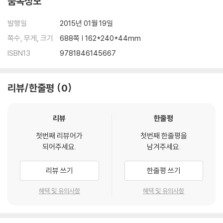
품목정보
nication', one of many treatments that have proved to be blin
d alleys. And there are dark turns too: we learn about experim
발행일
2015년 01월 19일
enters feeding LSD to children with autism, or shocking them
쪽수, 무게, 크기
688쪽 | 162*240*44mm
with electricity to change their behavior; and the authors reve
al, for the first time, that Hans Asperger, discoverer of the syn
ISBN13
9781846145667
drome named after him, may have cooperated with the Nazis
in sending disabled children to their deaths.
리뷰/한줄평
0
By turns intimate and panoramic, In a Different Key takes us o
n a journey from an era when families were shamed and childr
리뷰
한줄평
en were condemned to institutions, to one in which parents a
nd people with autism push not simply for inclusion, but for a n
첫번째 리뷰어가
첫번째 한줄평을
되어주세요.
남겨주세요.
ew understanding of autism: as difference rather than disabili
ty.
리뷰 쓰기
한줄평 쓰기
혜택 및 유의사항
혜택 및 유의사항