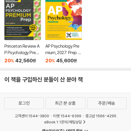
Princeton Review A
AP Psychology Pre
P Psychology Premi
mium, 2027: Prep B
um Prep, 24th Editio
ook with 4 Practice
20
42,560
20
45,600
%
%
원
원
n: 5 Practice Tests
Tests + Comprehe
+ Digital Practice On
nsive Review + Onli
line + Content Revie
ne Practice
이 책을 구입하신 분들이 산 분야 책
w
로그인
최근 본 상품
주문/배송
고객센터 1544-3800
티켓 1544-6399
중고샵 1566-4295
eBook 1:1문의/채팅상담
예스이십사(주) 사업자 정보