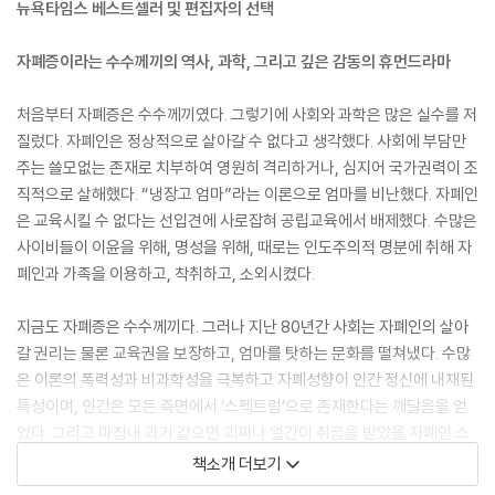
뉴욕타임스 베스트셀러 및 편집자의 선택
자폐증이라는 수수께끼의 역사, 과학, 그리고 깊은 감동의 휴먼드라마
처음부터 자폐증은 수수께끼였다. 그렇기에 사회와 과학은 많은 실수를 저
질렀다. 자폐인은 정상적으로 살아갈 수 없다고 생각했다. 사회에 부담만
주는 쓸모없는 존재로 치부하여 영원히 격리하거나, 심지어 국가권력이 조
직적으로 살해했다. “냉장고 엄마”라는 이론으로 엄마를 비난했다. 자폐인
은 교육시킬 수 없다는 선입견에 사로잡혀 공립교육에서 배제했다. 수많은
사이비들이 이윤을 위해, 명성을 위해, 때로는 인도주의적 명분에 취해 자
폐인과 가족을 이용하고, 착취하고, 소외시켰다.
지금도 자폐증은 수수께끼다. 그러나 지난 80년간 사회는 자폐인의 살아
갈 권리는 물론 교육권을 보장하고, 엄마를 탓하는 문화를 떨쳐냈다. 수많
은 이론의 폭력성과 비과학성을 극복하고 자폐성향이 인간 정신에 내재된
특성이며, 인간은 모든 측면에서 ‘스펙트럼’으로 존재한다는 깨달음을 얻
었다. 그리고 마침내 과거 같으면 괴짜나 얼간이 취급을 받았을 자폐인 스
스로 자신의 내면을 드러내고, 설명하고, 축복하기에 이르렀다.
책소개 더보기