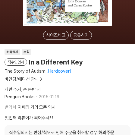
사이즈비교
공유하기
소득공제
수입
In a Different Key
직수입양서
The Story of Autism
Hardcover
바인딩/에디션 안내
캐런 주커
존 돈반
저
Penguin Books
2015.01.19.
번역서
자폐의 거의 모든 역사
첫번째 리뷰어가 되어주세요
직수입외서는 변심/착오로 인해 주문을 취소할 경우
해외주문