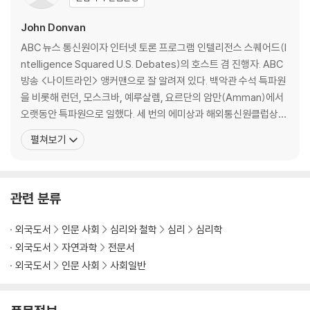
nents and through some of the great social movements of th
John Donvan
e twentieth century.
ABC 뉴스 통신원이자 인터넷 토론 프로그램 인텔리전스 스퀘어드(I
ntelligence Squared U.S. Debates)의 호스트 겸 진행자. ABC
The history of autism is, above all, the story of families fightin
방송 <나이트라인> 앵커맨으로 잘 알려져 있다. 백악관 수석 특파원
g for a place in the world for their children. It is the story of wo
을 비롯해 런던, 모스크바, 예루살렘, 요르단의 암만(Amman)에서
men like Ruth Sullivan, who rebelled against a medical establis
오랫동안 특파원으로 일했다. 세 번의 에미상과 해외통신원클럽상
hment that blamed "refrigerator mothers" for causing autism,
(Overseas Press Club Award)을 수상했다. 자서전적 스토리텔
of fathers who pushed scientists to dig harder for treatment
펼쳐보기
링을 통해 다양한 사람의 목소리를 발굴하고 그들을 연결하는 공동체
s, of parents who forced schools to accept their children. But
를 지향하는 스토리 디스트릭트(Story District)에서 라이브 스토
many others played starring roles too: doctors like Leo Kanne
리텔러로도 활동하
r, who pioneered our understanding of autism, scientists who
관련 분류
sparred over how to treat autism, and those with autism, like
Temple Grandin and Ari Ne'eman, who explained their inner wo
외국도서
인문 사회
심리와 철학
심리
심리학
rlds and championed a philosophy of 'neurodiversity'.
외국도서
자연과학
전문서
This is also a story of fierce controversy: from the question of
외국도서
인문 사회
사회일반
whether there is truly an autism 'epidemic', and whether vacci
nes played a part in it, to scandals involving 'facilitated commu