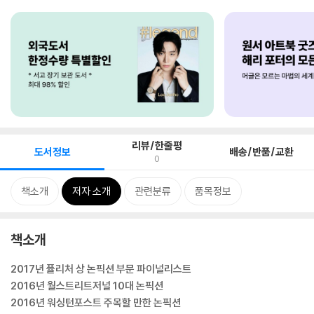
리뷰/한줄평
도서정보
배송/반품/교환
0
책소개
저자 소개
관련분류
품목정보
책소개
2017년 퓰리처 상 논픽션 부문 파이널리스트
2016년 월스트리트저널 10대 논픽션
2016년 워싱턴포스트 주목할 만한 논픽션