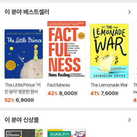
이 분야 베스트셀러
The Little Prince '어
Factfulness
The Lemonade War
Th
린 왕자' 영문판 원서
o
42
8,000
41
7,600
%
%
원
원
52
6,900
4
%
원
이 분야 신상품