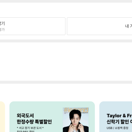
팔기
내 
불가