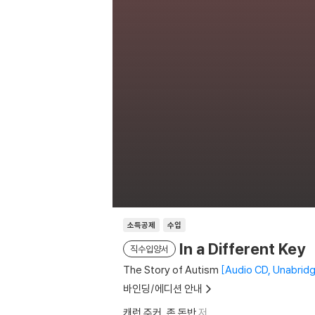
소득공제
수입
In a Different Key
직수입양서
The Story of Autism
Audio CD, Unabridg
바인딩/에디션 안내
캐런 주커
존 돈반
저