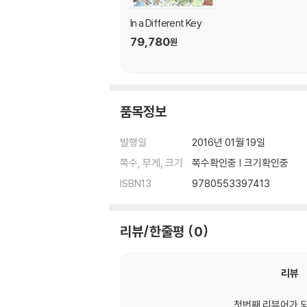
In a Different Key
79,780
원
품목정보
발행일
2016년 01월 19일
쪽수, 무게, 크기
쪽수확인중 | 크기확인중
ISBN13
9780553397413
리뷰/한줄평
0
리뷰
첫번째 리뷰어가 