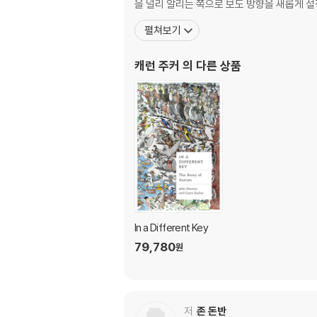
을 널리 알리는 쪽으로 보도 방향을 새롭게 
펼쳐보기
캐런 주커
의 다른 상품
In a Different Key
79,780
원
저
존 돈반