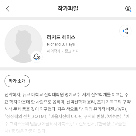
리처드 헤이스
작가파일
해외작가
종교 저자
리처드 헤이스
Richard B. Hays
해외작가
종교 저자
작가 소개
신약학자, 듀크 대학교 신학대학원 명예교수. 세계 신약학계를 이끄는 주
요 학자 가운데 한 사람으로 꼽히며, 신약신학과 윤리, 초기 기독교의 구약
해석 문제 등을 깊이 연구했다. 지은 책으로 『신약의 윤리적 비전』(IVP),
『상상력의 전환』(QTM), 『바울서신에 나타난 구약의 반향』(여수룬), 『예
수 그리스도의 믿음』(에클레시아북스), 『고린도전서』(한국장로교출판
사) 등 많은 작품이 있다.