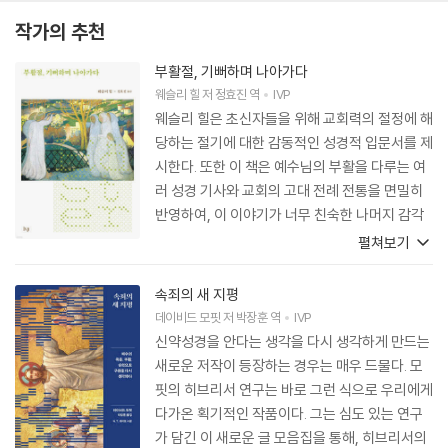
작가의 추천
부활절, 기뻐하며 나아가다
웨슬리 힐
저
정효진
역
IVP
웨슬리 힐은 초신자들을 위해 교회력의 절정에 해
당하는 절기에 대한 감동적인 성경적 입문서를 제
시한다. 또한 이 책은 예수님의 부활을 다루는 여
러 성경 기사와 교회의 고대 전례 전통을 면밀히
반영하여, 이 이야기가 너무 친숙한 나머지 감각
이 무뎌진 이들에게도 부활절의 의미에 관한 시적
펼쳐보기
인 설명으로 눈을 뜨게 하는 경험을 선사할 것이
다. 설교자와 성경공부 모임을 비롯해, 부활의 신
속죄의 새 지평
비를 숙고하고자 하는 모든 이에게 탁월한 자료가
데이비드 모핏
저
박장훈
역
IVP
될 책이다.
신약성경을 안다는 생각을 다시 생각하게 만드는
새로운 저작이 등장하는 경우는 매우 드물다. 모
핏의 히브리서 연구는 바로 그런 식으로 우리에게
다가온 획기적인 작품이다. 그는 심도 있는 연구
가 담긴 이 새로운 글 모음집을 통해, 히브리서의