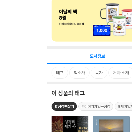
도서정보
태그
책소개
목차
저자 소개
이 상품의 태그
#성경맥잡기
#이야기가있는성경
#재미있