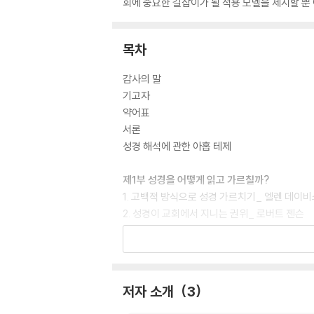
회에 중요한 길잡이가 될 적용 모델을 제시할 뿐
목차
감사의 말
기고자
약어표
서론
성경 해석에 관한 아홉 테제
제1부 성경을 어떻게 읽고 가르칠까?
1. 고백적 방식으로 성경 가르치기_ 엘렌 데이비
2. 성경이 교회에서 지니는 권위_ 로버트 젠슨
3 성경을 일관된 이야기로 읽기_ 리처드 보컴
4 두 번째 내러티브의 발견: 추리소설과 역사적
제2부 살아 있는 전통
저자 소개
3
5. 교부들의 주해는 지금도 유용한가?: 초기 