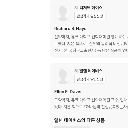
6. 그리스도는 성 프란치스코와 닮았다_ 제임스
7. 포스트모던 시대에 신실하게 성경 읽기_ 윌
저
리처드 헤이스
8. 탈기독교 시대에 신실하게 설교하기_ 크리
관심작가 알림신청
9. 신앙 공동체에서 성경을 삶으로 구현하기_ 
Richard B. Hays
제3부 어려운 본문 읽기
신약학자, 듀크 대학교 신학대학원 명예교수. 
10. 비판적 전승 계승: 성경 내부의 해석을 찾
구했다. 지은 책으로 『신약의 윤리적 비전』(I
11. 위험하게 살아가기: 창세기 22장과 좋은 성
전서』(한국장로교출판사) 등 많은 작품이 있다
12. 요셉과 우리 주님의 수난_ 게리 앤더슨
13. 부활에 비추어 성경 읽기_ 리처드 헤이스
14. 어떻게 진리를 알 수 있는가?: 요한복음 7장
저
엘렌 데이비스
15. “그의 사람들이 그를 영접하지 않았다”: 
관심작가 알림신청
제4부 설교
Ellen F. Davis
16. 취약성, 언약의 조건_ 엘렌 데이비스
구약학자, 듀크 대학교 신학대학원 교수. 현
17. 자신에게 가하는 폭력_ 엘렌 데이비스
왔다. 지은 책으로 『하나님의 진심』(복있는사람)
18. 소망의 포로_ 엘렌 데이비스
19. 너희를 내 손에서 구해 줄 하나님이 누구이
엘렌 데이비스
의 다른 상품
20. 그물에 잡히다_ 리처드 헤이스