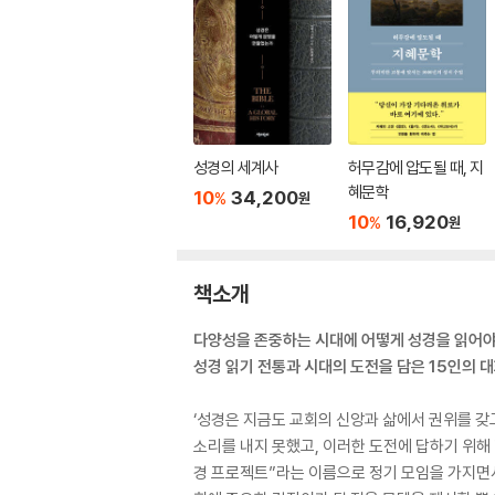
성경의 세계사
허무감에 압도될 때, 지
혜문학
10
34,200
%
원
10
16,920
%
원
책소개
다양성을 존중하는 시대에 어떻게 성경을 읽어야
성경 읽기 전통과 시대의 도전을 담은 15인의 대
‘성경은 지금도 교회의 신앙과 삶에서 권위를 갖
소리를 내지 못했고, 이러한 도전에 답하기 위해 
경 프로젝트”라는 이름으로 정기 모임을 가지면서