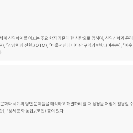
 하월
리엄 스테이시 존슨
스틴 맥스패든
그레고리 존스
세계 신약학계를 이끄는 주요 학자 가운데 한 사람으로 꼽히며, 신약신학과 윤리,
아내기_ 엘렌 데이비스
VP), 『상상력의 전환』(QTM), 『바울서신에 나타난 구약의 반향』(여수룬), 『
경 해석 탐구_ 월터 모벌리
.
 14-18절 연구_ 월터 모벌리
예수가 제자들의 발을 씻어 주다_ 메리언 메이 톰슨
대 문화와 세계의 당면 문제들을 해석하고 해결하려 할 때 성경을 어떻게 활용할 
, 『성서 문화 농업』(코헨) 등이 있다.
겠느냐?_ 리처드 헤이스