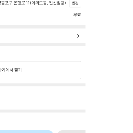
등포구 은행로 11(여의도동, 일신빌딩)
변경
무료
가게에서 팔기