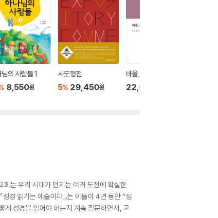
님의 사람들 1
사도행전
바울, 율법, 유대인
마가복
8,550
5
29,450
22,000
44,0
%
%
원
원
원
 교회는 우리 시대가 던지는 여러 도전에 확실한
『성경 읽기는 예술이다.』는 이들이 4년 동안 “성
떻게 성경을 읽어야 하는지 계속 질문하면서, 교