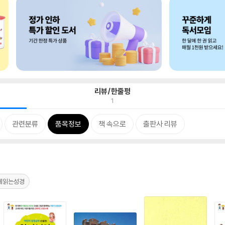
리뷰/한줄평
1
관련분류
품목정보
책 속으로
출판사 리뷰
게읽는성경