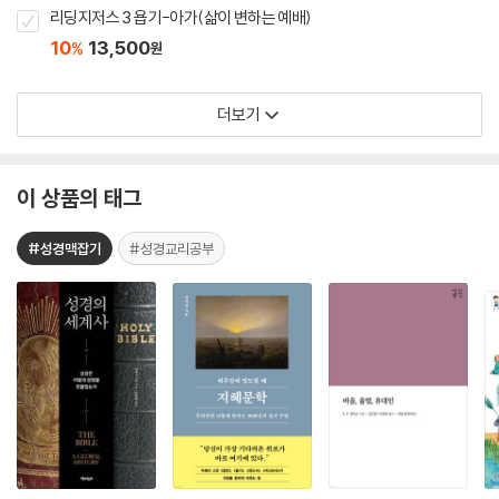
리딩지저스 3 욥기-아가(삶이 변하는 예배)
10
13,500
%
원
더보기
이 상품의 태그
#성경맥잡기
#성경교리공부