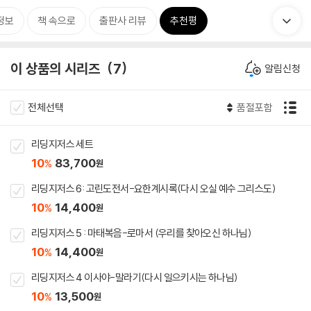
정보
책 속으로
출판사 리뷰
추천평
이 상품의 시리즈
7
알림신청
전체선택
품절포함
리딩지저스 세트
10
83,700
%
원
리딩지저스 6: 고린도전서-요한계시록(다시 오실 예수 그리스도)
10
14,400
%
원
리딩지저스 5 : 마태복음-로마서 (우리를 찾아오신 하나님)
10
14,400
%
원
리딩지저스 4 이사야-말라기(다시 일으키시는 하나님)
10
13,500
%
원