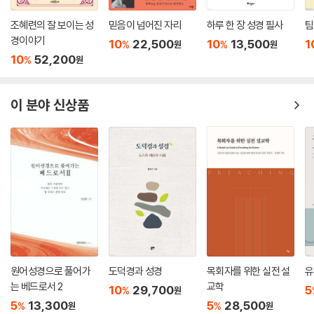
조혜련의 잘 보이는 성
믿음이 넘어진 자리
하루 한 장 성경 필사
팀
경이야기
10
22,500
10
13,500
1
%
%
원
원
10
52,200
%
원
이 분야 신상품
원어성경으로 풀어가
도덕경과 성경
목회자를 위한 실전 설
유
는 베드로서 2
교학
10
29,700
5
%
원
5
13,300
5
28,500
%
%
원
원