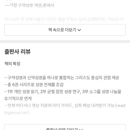
---「1장 구약성경 개관」중에서
하나님의 첫 번째 아들인 아담은 뱀을 꾸짖는 일에 실패했지만, 약속된 아
들은 뱀을 꾸짖을 것입니다. 또한, 아담은 벌거벗은 채 나무 옆에 서서 뱀의
책 속으로 더보기
머리를 박살 내는 데 실패했지만, 약속된 아들은 벌거벗은 채 나무에 달리
지만 뱀의 머리를 결국 박살 낼 것입니다. 그렇게 함으로써 여자의 후손인
약속된 아들은 첫 번째 아들이 잃었던 모든 것을 회복할 것입니다.
출판사 리뷰
---「2장 창세기 1」중에서
책의 특징
하나님이 쪼개진 제물 사이를 홀로 지나가는 모습(창세기 15:17)은 언약
의 성취가 오직 하나님께만 속해 있음을 잘 보여 줍니다. 인간과 세운 언약
- 구약성경과 신약성경을 하나로 통합하는 그리스도 중심의 관점 제공
을 하나님께서 지키시겠다는 징표입니다. 이 징표를 더 생생하게 보여 주
- 총 6권 시리즈로 성경 전체를 조감
는 유일한 길은 상징적 행위를 실행에 옮기는 것입니다. 영원히 살아 계신
- 1부 개인 성경 읽기, 2부 균형 잡힌 성경 연구, 3부 소그룹 성경 나눔을
하나님이 인간의 몸을 입고, 언약을 깨뜨린 아담의 후손을 대신해서 죽음
유기적으로 연계
을 맛보는 것입니다. 이것이 바로 하나님이 그리스도를 통해 하신 일입니
- 언제 어디서나 영상 자료와 리더 가이드, 심화 해설 내려받기 가능(read
다.
ingjesus.net)
---「3장 창세기 2」중에서
독자 대상
출판사 리뷰 더보기