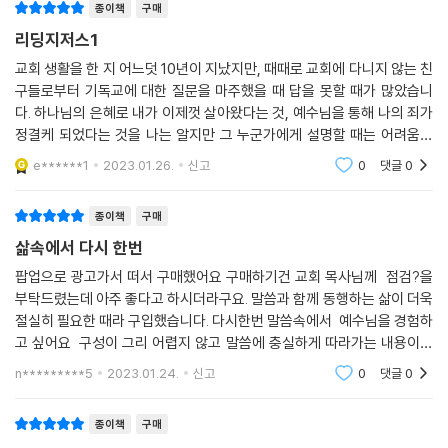
종이책
구매
창세기부터 요한계시록까지 성경에 나오는 다양한 인물과 사건을 예수님
누렸고, “모두 행복하게 살았습니다”로 결론이 나는 듯합니다. 하지만 성
중심으로, 예배하는 심령으로 읽도록 도와주어서, 우리의 성경 읽기가 단
리딩지저스1
경 이야기는 여기서 끝나지 않습니다.
순한 지적 호기심 충족이나 설익은 적용에 그치지 않고, 성경 본문을 풍성
교회 생활을 한 지 어느덧 10년이 지났지만, 때때로 교회에 다니지 않는 친
---「8장 여호수아」중에서
하게 누리도록 도전합니다. 또한 삶의 변화로 이끄는 성경 읽기가 되도록
구들로부터 기독교에 대한 질문을 마주했을 때 답을 못할 때가 많았습니
안내할 것입니다. 성경 읽기를 통해 우리 삶의 전부요 기쁨이신 구주를 더
다. 하나님의 은혜로 내가 이제껏 살아왔다는 것, 예수님을 통해 나의 죄가
욱 알고 사랑하는 일이 조국 교회와 성도들의 삶에 더욱 풍성해지기를 기
정결케 되었다는 것을 나는 알지만 그 누군가에게 설명할 때는 어려움을
대하는 마음으로 이 책을 적극 추천합니다.
겪었어요. 그래서 신앙의 기본을 공부하고 싶어 이 책을 구매했습니다. 매
e******1
2023.01.26.
신고
0
댓글
0
단원별로 생
- 화종부(남서울교회 담임목사)
종이책
구매
사도 바울은 연소했던 디모데에게 자신의 사역을 이양하면서 “읽는 것에
삶속에서 다시 한번
전념”하라고 합니다(디모데전서 4:13). ‘성경을 읽는 것’은 주님의 일을
하는 데 가장 기본인 훈련이며, 성숙한 성도로 살아가는 현장의 시작이라
팝업으로 광고가서 떠서 구매했어요 구매하기건 교회 목사님께 점검?을
부탁드렸는데 아주 좋다고 하시더라구요. 말씀과 함께 동행하는 삶이 더욱
는 뜻입니다. 하나님 앞에 바로 서려는 진지한 결단을 하고 싶다면, 성경을
절실히 필요한 때라 구입했습니다. 다시한번 말씀속에서 예수님을 경험하
일독해 보라고 권하고 싶습니다. ‘말씀’은 시작부터 있었고(요한복음 1:1),
고 싶어요 구성이 그리 어렵지 않고 말씀에 충실하게 따라가는 내용이라
인생을 초기화(reset)할 때 반드시 ‘말씀’이 앞에서 이끌어 주어야 하기
아주 좋습니다 다음편도 구매 예정입니다.
때문입니다.
n*********5
2023.01.24.
신고
0
댓글
0
그런데 그동안은 강력히 추천할 성경 읽기 교재가 없었습니다. 이제 우리
종이책
구매
앞에 나타난 듯합니다. 《리딩지저스》 성경 읽기 교재에는 신학이 담겨 있