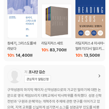
창세기, 그리스도를 바
리딩지저스 세트
리딩지저스 4 이사야-
라보다
말라기(다시 일으키시
10
83,700
%
원
는 하나님)
10
14,400
10
13,500
%
%
원
원
저
조나단 깁슨
관심작가 알림신청
구약성경의 마지막 책이자 신약성경으로의 가교인 말라기에 대한 논
문으로 영국 케임브리지 대학교에서 박사학위를 취득했다. 성경 신학
전반과 ‘구원과 은혜’라는 개혁주의 주제에 관한 연구를 이어가고 있
으며, 지역 교회를 신실하게 섬기면서 소그룹 성경공부 인도를 비롯