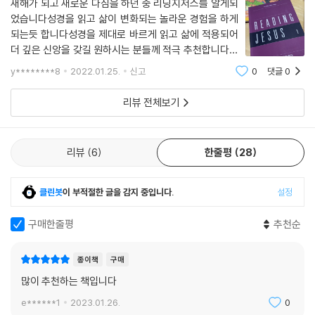
새해가 되고 새로운 다짐을 하던 중 리딩지저스를 알게되
었습니다성경을 읽고 삶이 변화되는 놀라운 경험을 하게
되는듯 합니다성경을 제대로 바르게 읽고 삶에 적용되어
더 깊은 신앙을 갖길 원하시는 분들께 적극 추천합니다코
로나 시대로 여러가지 제약이 있지만 이것또한 또다른 기
y********8
2022.01.25.
신고
0
댓글
0
회라고 생각하고 그동안 하지못하고 미루던 일들도 이뤄
가시길 추천드립니다책을 더 많이 읽고 성경도
리뷰 전체보기
리뷰
6
한줄평
28
클린봇
이 부적절한 글을 감지 중입니다.
설정
구매한줄평
추천순
종이책
구매
많이 추천하는 책입니다
e******1
2023.01.26.
0