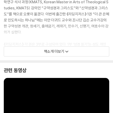
학연구 석사 과정(KMATS, Korean Master in Arts of Theological S
tudies, KMATS) 강의인 “구약성경과 그리스도”와 “신약성경과 그리스
도”를 책으로 오롯이 옮겼다. 이번에 출간한 《리딩지저스》 1권 “더 큰 은혜
로 인도하시는 하나님”에는 이안 더귀드 교수와 조나단 깁슨 교수가강의
한 구약성경 개관, 창세기, 출애굽기, 레위기, 민수기, 신명기, 여호수아 강
의가 실렸다.
《리딩지저스》 각 권은 3부로 구성되어 있다. 1부 ‘성경 읽기’는 성도 개인
이 성경을 읽으며 큰 흐름을 잡고 핵심 내용을 쉽게 파악할 수 있도록 안내
책소개 더보기
한다. 2부 ‘성경 수업’은 그리스도 중심으로 성경을 깊이 읽고 이해하도록
이끈다. 3부 ‘성경 나눔’은 소그룹 모임에서 한 주간 읽은 성경 내용을 나누
며 삶 속에서 적용할 수 있도록 돕는다. 앞으로 총 6권으로 이어질 《리딩지
관련 동영상
저스》 시리즈는 웨스트민스터 신학교가 100년 가까이 추구해온 그리스도
중심의건강한 신학을 삶과 일터에, 무엇보다 교회 공동체에 적용할 수 있
는 좋은 기회가 될 것이다.