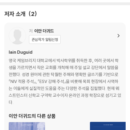
5. 레위기 · 부정함에서 정결함으로
저자 소개
2
6. 민수기 · 광야를 지나 영원한 본향으로
저
이안 더귀드
7. 신명기 · 더 큰 은혜로 인도하시는 하나님
관심작가 알림신청
8. 여호수아 · 강하고 담대하게 약속의 땅으로
Iain Duguid
영국 케임브리지 대학교에서 박사학위를 취득한 후, 여러 곳에서 학
생을 가르치면서 작은 교회를 개척해 매 주일 설교 강단에서 말씀을
전했다. 성경 원어에 관한 탁월한 주해와 명확한 글쓰기를 기반으로
『NIV 적용 주석』, 『ESV 강해 주석』을 비롯해 목회 현장에서 사역하
는 이들에게 실질적인 도움을 주는 다양한 주석을 집필했다. 현재 웨
스트민스터 신학교 구약학 교수이자 온라인 과정 학장으로 섬기고 있
다.
이안 더귀드
의 다른 상품