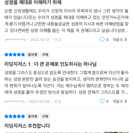
성경을 제대로 이해하기 위해
으며, 그 신학이 성경 66권 전체를 읽어 가는 긴 여행을 돕는 훌륭한 지팡
오랜 신앙생활에도 우리가 신앙적 지식이 부족하지 않나 그런 생각이 들
이가 될 것입니다. 《리딩지저스》가 담고 있는 신학은 신뢰할 수 있습니다.
때가 있습니다또는 우리가 성경을 제대로 이해하고 있는 것인가누군가에
예수 그리스도를 중심으로 성경 전체를 읽어 나가는 길을 안내하기 때문입
게 묻기 어렵거나 곤란한 내용들궁금한 성경적 지시과 바른 이해방법을 찾
니다.
고 있다면바른 성경 이해를 돕는 이 책을 꼭 권해드리고 싶습니다성경의
각 서별로 핵심내용과 성경적 배경을 알려줍니다특히나 가볍게 시작하면
c********9
2022.10.12.
신고
0
댓글
0
《리딩지저스》는 한국 교회의 소생이라는 염원을 담아 제작되었습니다.
서 또 마지막엔 다시
《리딩지저스》는 말씀 위에 세워진 한국 교회가 코로나19의 어려움을 이기
종이책
구매
고 더욱 정결해지는 데 필요한 역할을 할 것입니다.
- 한규삼(충현교회 담임목사)
리딩지저스 1 : 더 큰 은혜로 인도하시는 하나님
성경을 그리스도 중심으로 읽도록 안내한다. 그렇게 함으로써 자신이 좋아
하는 성경 본문만 골라 읽는 습관을 방지하고, 생각의 변화만이 아니라 삶
의 변화가 일어나도록 이끈다. 이는 예수님께서 엠마오로 향하는 두 제자
에게 성경을 풀어 주셨던 방식과 동일하다. 성경 전체가 그리스도를 가리
키고 있음을 깨달은 제자들의 삶은 확연히 달라졌다. 예수님께서 친히 성
m*******o
2022.02.06.
신고
0
댓글
0
경을 설명해 주셨던
종이책
구매
리딩지저스 추천합니다