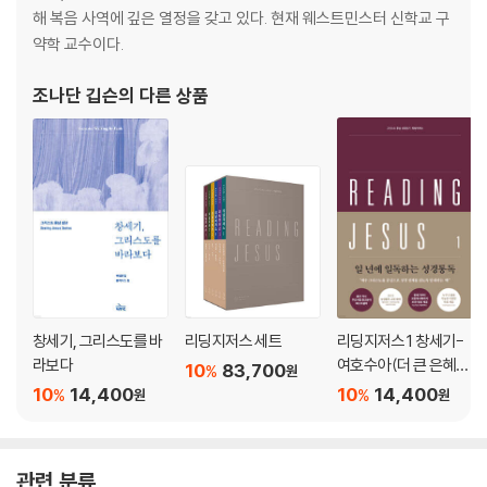
해 복음 사역에 깊은 열정을 갖고 있다. 현재 웨스트민스터 신학교 구
약학 교수이다.
조나단 깁슨
의 다른 상품
창세기, 그리스도를 바
리딩지저스 세트
리딩지저스 1 창세기-
라보다
여호수아(더 큰 은혜로
10
83,700
%
원
인도하시는 하나님)
10
14,400
10
14,400
%
%
원
원
관련 분류