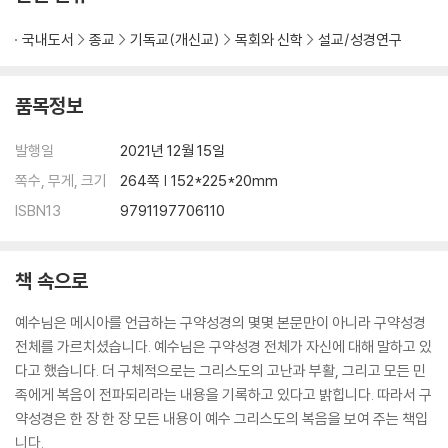
국내도서
종교
기독교(개신교)
목회와 신학
설교/성경연구
품목정보
발행일
2021년 12월 15일
쪽수, 무게, 크기
264쪽 | 152*225*20mm
ISBN13
9791197706110
책 속으로
예수님은 메시아를 언급하는 구약성경의 몇몇 본문만이 아니라 구약성경
전체를 가르치셨습니다. 예수님은 구약성경 전체가 자신에 대해 말하고 있
다고 했습니다. 더 구체적으로는 그리스도의 고난과 부활, 그리고 모든 민
족에게 복음이 전파되리라는 내용을 기록하고 있다고 밝힙니다. 따라서 구
약성경은 한 장 한 장 모든 내용이 예수 그리스도의 복음을 보여 주는 책입
니다.