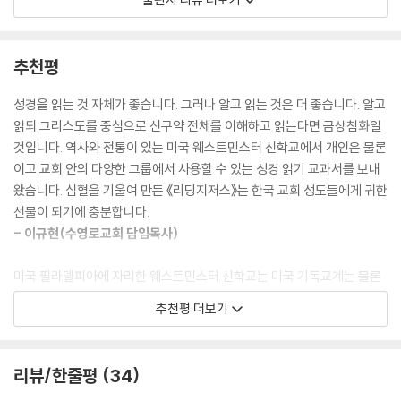
하나님께서 머무신다는 개념은 하나님의 구속 역사 안에서 처음으로 등장
합니다. 하나님이 사람들 가운데 함께 머무신 적은 없었습니다. 에덴 동산
- 성경의 핵심과 큰 그림을 파악하고 싶은 그리스도인
에서조차 하나님은 아담과 하와를 주기적으로 찾아오셨지 함께 살지는 않
- 오래전 성경 이야기와 현재 자기 삶에는 접점이 없다고 느끼는 그리스도
추천평
았습니다. 하지만 이때부터 하나님은 ‘임마누엘’, ‘우리와 함께하시는 하나
인
님’이 되셨습니다.
- 섬기는 공동체에 그리스도 중심의 성경 읽기를 도입하고 싶은 목회자나
성경을 읽는 것 자체가 좋습니다. 그러나 알고 읽는 것은 더 좋습니다. 알고
---「4장 출애굽기」중에서
기독교 기관·단체 관계자
읽되 그리스도를 중심으로 신구약 전체를 이해하고 읽는다면 금상첨화일
것입니다. 역사와 전통이 있는 미국 웨스트민스터 신학교에서 개인은 물론
구약시대 절기 규례 그대로 예수 그리스도는 유월절 후 첫 안식일에 다시
이고 교회 안의 다양한 그룹에서 사용할 수 있는 성경 읽기 교과서를 보내
살아나셔서 부활의 첫 열매가 되셨습니다. 그리고 50일이 지난 오순절에
왔습니다. 심혈을 기울여 만든 《리딩지저스》는 한국 교회 성도들에게 귀한
하나님 나라의 추수를 알리는 성령이 임하셨습니다. 추수의 시작(유월절
선물이 되기에 충분합니다.
과 무교절)이 추수의 완성(칠칠절)과 확실히 연결되지만, 시간상으로는
- 이규현(수영로교회 담임목사)
서로 떨어져 있습니다. 마찬가지로 그리스도의 부활도 마지막 추수를 예고
하는 확실한 징표이지만, 그리스도의 부활과 그의 백성들의 부활 사이에는
미국 필라델피아에 자리한 웨스트민스터 신학교는 미국 기독교계는 물론
시차가 분명히 존재합니다.
이고 한국 교회에도 큰 영향을 미친 신학교입니다. 영향력 있는 신학자들
---「5장 레위기」중에서
추천평 더보기
을 많이 배출하였고, 이를 통해 한국 교회에 크게 공헌한 신학교입니다. 이
고마운 신학교에서 이번에 한국 교회를 위해 또 한 번 큰 수고를 해 주었습
이스라엘 백성처럼 우리도 광야에 있습니다. 우리가 살면서 겪는 여러 시
니다. 신학교 산하에 있는 웨스트민스터프레스코리아에서 《리딩지저스》
험은 광야에서 이스라엘 백성이 겪은 시험에 비길 수 있습니다. 히브리서
리뷰/한줄평
34
라는 성경 읽기 도구를 만들었습니다. 신학교 교수님들의 강의를 성도님들
3장을 보면 알 수 있죠. 광야 시대를 산 두 세대는 두 가지 다른 삶을 보여