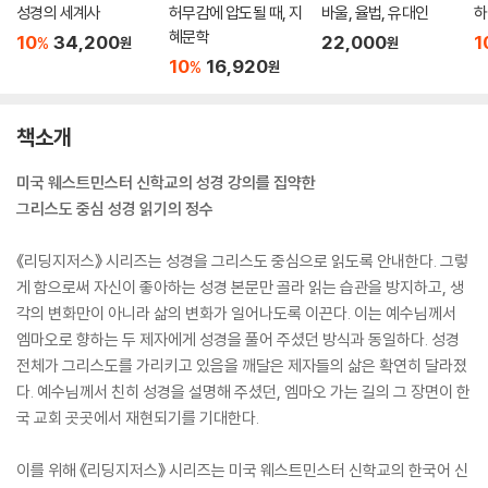
성경의 세계사
허무감에 압도될 때, 지
바울, 율법, 유대인
하
혜문학
10
34,200
22,000
1
%
원
원
10
16,920
%
원
책소개
미국 웨스트민스터 신학교의 성경 강의를 집약한
그리스도 중심 성경 읽기의 정수
《리딩지저스》 시리즈는 성경을 그리스도 중심으로 읽도록 안내한다. 그렇
게 함으로써 자신이 좋아하는 성경 본문만 골라 읽는 습관을 방지하고, 생
각의 변화만이 아니라 삶의 변화가 일어나도록 이끈다. 이는 예수님께서
엠마오로 향하는 두 제자에게 성경을 풀어 주셨던 방식과 동일하다. 성경
전체가 그리스도를 가리키고 있음을 깨달은 제자들의 삶은 확연히 달라졌
다. 예수님께서 친히 성경을 설명해 주셨던, 엠마오 가는 길의 그 장면이 한
국 교회 곳곳에서 재현되기를 기대한다.
이를 위해 《리딩지저스》 시리즈는 미국 웨스트민스터 신학교의 한국어 신