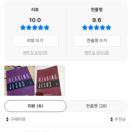
도 쉽게 이해하시도록 긴 시간을 들여서 만든 작품입니다.
줍니다. 우리는 첫 세대가 그랬듯이 인생이 난관에 부닥칠 때 하나님을 원
리뷰
한줄평
망하며 불평할 수도 있고, 두 번째 세대처럼 하나님이 주시는 힘으로 내일
《리딩지저스》가 가진 가장 큰 의미가 있다면, 성경이 가리키는 한 분, 예수
을 바라보며 살 수도 있습니다. 우리가 어떤 길을 선택하든 하나님의 약속
10.0
9.6
그리스도를 중심에 둔 성경 읽기라는 점입니다. 모든 저자가 성령의 감동
은 반드시 이루어집니다. 하나님은 자신의 약속을 성취할 자기 백성을 준
으로 오직 한 분 예수님을 드러내기 위해 쓴 책이 성경이라면, 우리는 성경
비시키시고 그들에게 유업을 주십니다.
을 쓰인 목적대로 읽어야 할 것입니다. 이런 점에서 많이 기대되는 책입니
---「6장 민수기」중에서
리뷰 쓰기
한줄평 쓰기
다.
이 책을 통해 우리는 구약성경이든 신약성경이든 어느 본문에서든 예수님
시내 산에서 이스라엘과 율법 언약을 처음 맺었을 때나, 그 후에 광야 세대
혜택 및 유의사항
혜택 및 유의사항
을 발견하게 될 것입니다. 《리딩지저스》와 함께 성경이 말하는 예수 그리
와 율법 언약을 다시 맺었을 때나 가장 큰 문제는 이스라엘의 마음에 있었
스도를 체험하는 행복한 시간을 갖게 되시기를 바랍니다. 나 자신과 내가
습니다. 하나님께서 신명기 10장 16절에서 그들에게 하신 말씀을 기억하
처한 상황을 그리스도 중심으로 해석하는 힘이 길러지리라 믿으며 기쁘게
시나요? “너희는 마음에 할례를 행하고”라고 하십니다. 하지만 30장 6절
추천합니다.
에서는 누가 할례를 행하는지 보십시오. 바로 하나님입니다. 하나님께서는
- 이찬수(분당우리교회 담임목사)
문제의 핵심을 찌르고 계십니다. 왜냐하면 문제의 핵심은 사람의 마음에
있기 때문입니다.
성경을 가까이하고 즐겨 읽는 것이 경건의 핵심인 줄 다 알면서도 성경 읽
---「7장 신명기」중에서
리뷰
6
한줄평
28
기의 행복에 들어가는 것이 생각보다 쉽지 않아서 많은 성도가 여러 번 시
도하지만 실패하고는 합니다. 이번에 출간되는 《리딩지저스》는 이런 점에
결국 여호수아는 여호와께서 모세에게 명령하신 그대로 가나안 땅 전체를
구매리뷰
추천순
서 성도들에게 큰 유익을 끼치리라 생각합니다.
정복하여 각 지파에 나누어 주고 그 땅 소산을 누리게 됩니다. 그러고는 마
침내 그 땅에 전쟁이 그칩니다(여호수아 11:23). 이스라엘 백성은 안식을