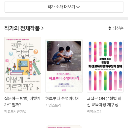
작가 소개 더보기
「최신교육과정 재구성의 이론과 실제」 공저(2021)
「ON 교육과정 재구성」 공저(2020)
「예술가의 창작과정에서 나타난 창의성 요소를 중심으로 한 창의교육 콘
작가의 전체작품
최신순
텐츠 개발」 공저(2020)
교사의 실천적 지식, 음악교육과정, 수학교육과정, 오케스트라 교육에 관
심을 가짐.
질문하는 방법, 어떻게
하브루타 수업이야기
교실로 ON 유형별 최
가르칠까?
신 교육과정 재구성의
박영스토리
실제
학교도서관저널
박영스토리