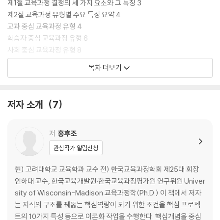
제1절 교육과정 결정의 세 가지 요소와 그 특징 3
제2절 교육과정 유형별 주요 특징 요약 4
교과 중심 교육과정 유형 4
학습자 중심 교육과정 유형 6
사회 중심 교육과정 유형 8
세 요소의 종합 반영과 최근 교육과정의 경향 10
목차 더보기
제3절 교육과정 재구성 19
재구성의 의미 19
재구성의 필요성 21
저자 소개
7
재구성의 범위와 유형 23
재구성의 기대 효과 24
저
홍후조
제2부
관심작가 알림신청
교과를 중심으로 한 교육과정 재구성
현) 고려대학교 교육학과 교수 전) 한국교육과정학회 제25대 회장
제2장 교과중심 교육을 위한 교육과정 재구성 29
인하대 교수, 한국교육개발원·한국교육과정평가원 연구위원 Univer
제1절 기본 관점 29
sity of Wisconsin-Madison 교육과정학(Ph.D.) 이 책에서 저자
등장 배경 31
는 지식의 구조를 꿰뚫는 핵심역량이 되기 위한 조건을 핵심 프로젝
주요 학자 및 이론 32
트의 10가지 특성 등으로 이론화 작업을 수행한다. 핵심개념을 중심