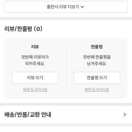
주요 학자 및 이론 178
교사들은 동료교사들과 늘 수업 이야기를 나누고 수업을 돌아보며 구상한
출판사 리뷰 더보기
의의 및 한계 180
다. 그러나 막상 그 속 깊이 있는 원천, 즉 교사가 수업을 하면서 왜 이것을
제2절 교육과정 재구성 방향 181
가르쳐야 하는지, 수업을 통하여 학생들에게 구현되기를 바라는 교육의 효
교육의 목적과 내용 181
과나 방향이 무엇인지에 대해서는 상대적으로 간과되어 왔다.
리뷰/한줄평
0
수업 방향과 원리 182
평가 방향 184
이 책은 이러한 생각에서 시작되었다. 교사들은 국가교육과정기준 문서가
제3절 교육과정 재구성 사례 185
제시하는 방향과 목표, 각론 구성, 실행 지침 등에 따라 학교교육과정 문서
리뷰
한줄평
를 개발하며, 이에 따라 수업을 비롯한 학교의 교육활동은 구현된다. 학교
첫번째 리뷰어가
첫번째 한줄평을
제5부
교육의 문지기인 교사들은 교육과정에 대한 이해를 바탕으로 다양한 재구
되어주세요.
남겨주세요.
최근 강조되는 교육과정 재구성
성 노력을 기울이고 있으며, 이를 통해 학교교육의 질을 높이는 데에도 중
요한 역할을 하고 있다. 이 책은 교과, 학습자, 사회라는 교육과정 결정의
리뷰 쓰기
한줄평 쓰기
제11장 중핵 교육을 위한 교육과정 재구성 195
세 가지 요소를 바탕으로 하는 교육과정의 유형별 이론들을 탐색하고, 그
제1절 기본 관점 195
에 따라 실제로 수업할 수 있도록 교육과정 재구성 사례를 구체화해 본 것
혜택 및 유의사항
혜택 및 유의사항
등장 배경 196
이다.
주요 학자 및 이론 198
의의 및 한계 199
학문으로서의 교육과정학은 학교를 비롯한 교육기관에서 가르치고 배울
배송/반품/교환 안내
제2절 교육과정 재구성 방향 200
만한 가치가 있는 것이 무엇인가를 탐구하는 분야이다. 이러한 교육과정은
교육의 목적과 내용 200
시대에 따라 교육목표, 교육내용과 활동경험, 교수?학습 방법, 교육평가의
수업 방향과 원리 201
의미와 내용을 달리하며 발전해 왔다. 그 과정에서 중요한 요소로 작동하