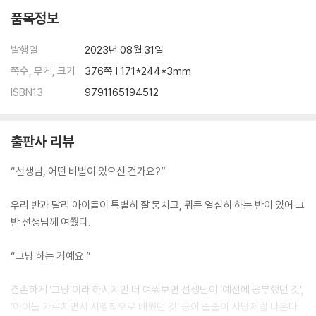
수업 방향과 원리 143
품목정보
평가 방향 146
제3절 교육과정 재구성 사례 147
발행일
2023년 08월 31일
쪽수, 무게, 크기
376쪽 | 171*244*3mm
제9장 직업 교육을 위한 교육과정 재구성 155
ISBN13
9791165194512
제1절 기본 관점 155
등장 배경 157
주요 학자 및 이론 159
출판사 리뷰
의의 및 한계 162
제2절 교육과정 재구성 방향 163
“선생님, 어떤 비법이 있으신 건가요?”
교육의 목적과 내용 163
수업 방향과 원리 164
우리 반과 달리 아이들이 특별히 잘 뭉치고, 뭐든 열심히 하는 반이 있어 그
평가 방향 166
반 선생님께 여쭸다.
제3절 교육과정 재구성 사례 168
“그냥 하는 거예요.”
제10장 사회개조 교육을 위한 교육과정 재구성 175
제1절 기본 관점 175
겸손하게 ‘그냥’이라 하시지만 더 여쭤보면 선생님이 ‘예전에 공부했던 것’,
등장 배경 176
‘아이들 가르치면서 시행착오로 배웠던 것’ 등이 줄줄이 사탕처럼 나온다.