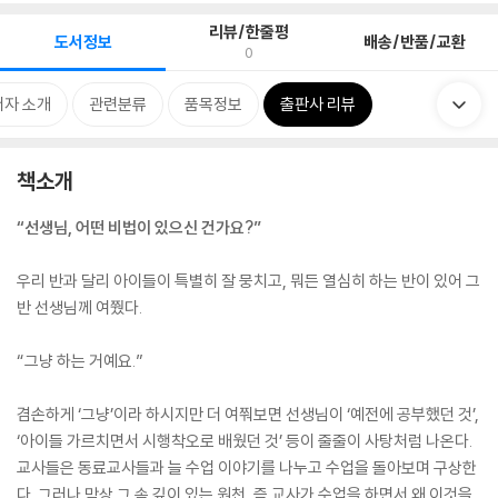
리뷰/한줄평
도서정보
배송/반품/교환
0
저자 소개
관련분류
품목정보
출판사 리뷰
책소개
“선생님, 어떤 비법이 있으신 건가요?”
우리 반과 달리 아이들이 특별히 잘 뭉치고, 뭐든 열심히 하는 반이 있어 그
반 선생님께 여쭸다.
“그냥 하는 거예요.”
겸손하게 ‘그냥’이라 하시지만 더 여쭤보면 선생님이 ‘예전에 공부했던 것’,
‘아이들 가르치면서 시행착오로 배웠던 것’ 등이 줄줄이 사탕처럼 나온다.
교사들은 동료교사들과 늘 수업 이야기를 나누고 수업을 돌아보며 구상한
다. 그러나 막상 그 속 깊이 있는 원천, 즉 교사가 수업을 하면서 왜 이것을