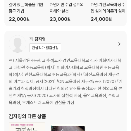
제2절 교육과정 재구성 방향 90
깊이 있는 학습을 위한
개념기반 수업 설계의
개념 기반 교육과정 수
교육의 목적과 내용 90
탐구 기법
이해와 실천
업 설계의 이론과 실제
수업 방향과 원리 91
22,000
23,000
24,000
원
원
원
평가 방향 92
제3절 교육과정 재구성 사례 95
저
김자영
제6장 인간중심 교육을 위한 교육과정 재구성 102
관심작가 알림신청
제1절 기본 관점 102
등장 배경 103
현) 서울잠원초등학교 수석교사 경인교육대학교 강사 이화여자대학
주요 학자 및 이론 104
교 대학원 초등교육학(박사) 이화여자대학교 교육대학원 초등교육
의의와 한계 106
학(석사) 인천교육대학교 초등교육과(학사) 「최신교육과정 재구성
제2절 교육과정 재구성 방향 107
의 이론과 실제」 공저(2021) 「ON 교육과정 재구성」 공저(2020) 「예
교육의 목적과 내용 107
술가의 창작과정에서 나타난 창의성 요소를 중심으로 한 창의교육 콘
수업 방향과 원리 108
텐츠 개발」 공저(2020) 교사의 실천적 지식, 음악교육과정, 수학교
평가 방향 110
육과정, 오케스트라 교육에 관심을 가짐.
제3절 교육과정 재구성 사례 111
김자영
의 다른 상품
제7장 인지중심 교육을 위한 교육과정 재구성 117
제1절 기본 관점 117