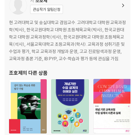
저
조호제
제1절 기본 관점 64
관심작가 알림신청
등장 배경 65
주요 학자 및 이론 66
현 고려대학교 및 숭실대학교 겸임교수. 고려대학교 대학원 교육과정
의의 및 한계 68
학(박사), 한국교원대학교 대학원 초등체육교육(박사), 한국교원대
제2절 교육과정 재구성 방향 69
학교 대학원 교육과정학(석사), 한국교원대학교 대학원 초등체육교
교육의 목적과 내용 69
육(석사), 서울교육대학교 초등교육과(학사). 교육과정 성취기준 및
수업 방향과 원리 70
수업과 평가, 학교 교육과정 개발과 운영, 고교 진로탐색과정 운영,
평가 방향 72
교육과정 총론 기준, IB PYP, 교수·학습과 평가 등에 관심을 가짐.
제3절 교육과정 재구성 사례 73
조호제
의 다른 상품
제3부
학습자를 중심으로 한 교육과정 재구성
제5장 경험중심 교육을 위한 교육과정 재구성 85
제1절 기본 관점 85
등장 배경 86
주요 학자 및 이론 87
의의 및 한계 89