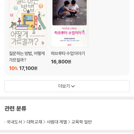
등장 배경 118
주요 학자 및 이론 119
의의 및 한계 121
제2절 교육과정 재구성 방향 122
교육의 목적과 내용 122
수업 방향과 원리 123
평가 방향 125
질문하는 방법, 어떻게
하브루타 수업이야기
제3절 교육과정 재구성 사례 126
가르칠까?
16,800
원
10
17,100
%
원
제4부
사회를 중심으로 한 교육과정 재구성
더보기
제8장 생활적응 교육을 위한 교육과정 재구성 137
제1절 기본 관점 137
등장 배경 138
관련 분류
주요 학자 및 이론 139
의의 및 한계 141
국내도서
대학교재
사범대 계열
교육학 일반
제2절 교육과정 재구성 방향 142
교육의 목적과 내용 142