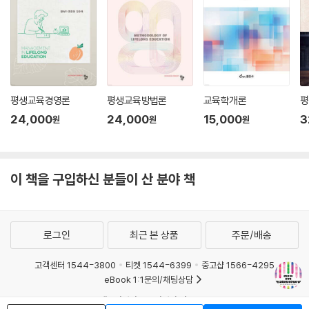
제2절 교육과정 재구성 방향 237
‘학습자’는 교육의 궁극적인 목적이 학습자의 능력과 소질, 적성을 개발하
교육의 목적과 내용 237
고 그들의 요구와 진로를 만족시키는 교육적 배려라는 면에서 매우 중요한
수업 방향과 원리 238
요소이다. 모든 학생은 각자의 소질, 능력, 장애, 진로희망 등이 다르고, 궁
평가 방향 239
극적으로는 교육받은 학습자가 미래 사회를 만들어간다는 점에서 학습자
제3절 교육과정 재구성 사례 241
탐구에 대한 중요성은 두말할 필요가 없다. 이 책에서는 학습자 관련 교육
평생교육경영론
평생교육방법론
교육학개론
평
과정 유형으로 경험중심, 인간중심, 인지주의 교육과정과 그 재구성에 대
제14장 이해중심 교육을 위한 교육과정 재구성 246
해 다룬다. 개인의 잠재력을 최대한 발달시키는 것은 자유민주주의의 요체
24,000
24,000
15,000
3
원
원
원
제1절 기본 관점 246
이며, 각 사람이 제 갈 길을 찾아 제구실하는 것은 교육의 주요 성과가 된
등장 배경 247
다. 각자에게 맞는 개별화교육을 통해 학습자의 적극적 지식구성력을 기대
주요 학자 및 이론 247
하지만, 공교육의 특성상 학급과 같은 집단을 대상으로 하여 개인차에 일
이 책을 구입하신 분들이 산 분야 책
의의 및 한계 252
일이 대응하는 데에는 한계가 있다.
제2절 교육과정 재구성 방향 253
교육의 목적과 내용 253
‘사회’는 산업, 국가, 세계 등으로 그 지속가능한 발전을 위해 교육에 실용
수업 방향과 원리 및 평가 방향 253
적 기능을 요구한다. 학교교육은 일정한 사회적 틀 속에서 이루어지고 학
로그인
최근 본 상품
주문/배송
제3절 교육과정 재구성 사례 255
교를 통해서 길러진 학습자가 사회 속에서 활동한다는 점에서 사회의 교육
고객센터 1544-3800
티켓 1544-6399
중고샵 1566-4295
과정적 의미가 크다. 이 책에서는 사회를 중심으로 한 교육과정 유형으로
제15장 역량중심 교육을 위한 교육과정 재구성 271
eBook 1:1문의/채팅상담
사회적응, 사회개조, 직업 교육과정과 그 재구성을 다룬다. 자유 자주 독립
제1절 기본 관점 271
적인 개인의 창의성과 협력은 사회 발전의 요체이나, 경제의 발전을 앞세
예스이십사(주) 사업자 정보