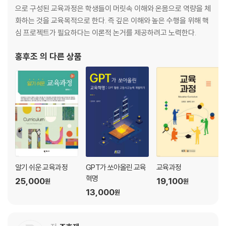
의의 및 한계 34
으로 구성된 교육과정은 학생들이 머릿속 이해와 온몸으로 역량을 체
제2절 교육과정 재구성 방향 36
화하는 것을 교육목적으로 한다. 즉 깊은 이해와 높은 수행을 위해 핵
교육의 목적과 내용 36
심 프로젝트가 필요하다는 이론적 논거를 제공하려고 노력한다.
수업 방향과 원리 36
평가 방향 39
홍후조
의 다른 상품
제3절 교육과정 재구성 사례 40
제3장 학문중심 교육을 위한 교육과정 재구성 47
제1절 기본 관점 47
등장 배경 48
주요 학자 및 이론 50
의의 및 한계 51
제2절 교육과정 재구성 방향 52
교육의 목적과 내용 52
알기 쉬운 교육과정
GPT가 쏘아올린 교육
교육과정
수업 방향과 원리 53
혁명
25,000
19,100
원
원
평가 방향 55
13,000
원
제3절 교육과정 재구성 사례 56
제4장 성취중심 교육을 위한 교육과정 재구성 64