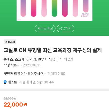
사이즈비교
공유하기
소득공제
교실로 ON 유형별 최신 교육과정 재구성의 실제
홍후조
조호제
김자영
민부자
임유나
저
외 2명
박영스토리
2023.08.31.
첫번째 리뷰어가 되어주세요
판매지수
60
베스트
사범대 계열 top100 4주
22,000
원
22,000