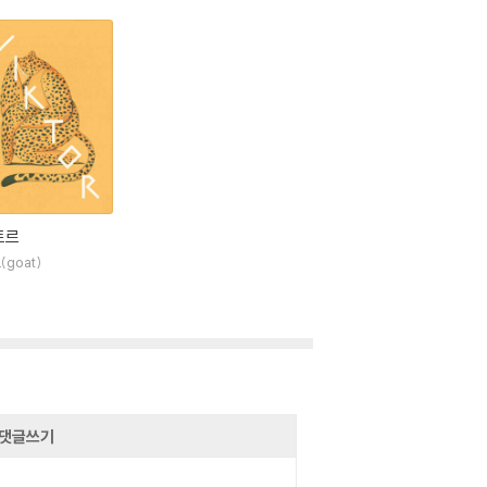
토르
(goat)
댓글쓰기