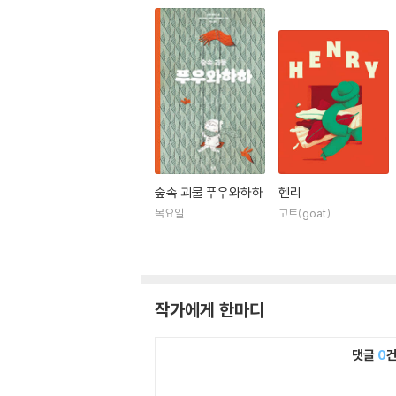
숲속 괴물 푸우와하하
헨리
목요일
고트(goat)
작가에게 한마디
댓글
0