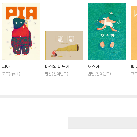
피아
바질의 비둘기
오스카
빅
고트(goat)
반달(킨더랜드)
반달(킨더랜드)
고트
건