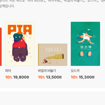
 지은 책으로 『빅터 Victor』, 『피아 Pia』, 『바질의 비둘기』, 『오스카』, 
림책입니다.
피아
바질의 비둘기
오스카
10
19,800
10
13,500
10
15,300
%
%
%
원
원
원