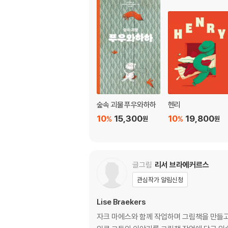
숲속 괴물 푸우와하하
헨리
10
15,300
10
19,800
%
%
원
원
글그림
리서 브라에커르스
관심작가 알림신청
Lise Braekers
자크 마에스와 함께 작업하며 그림책을 만들고