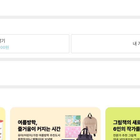
팔기
내 
400원