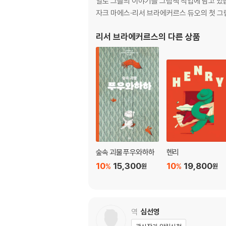
일로 그들의 이야기를 그림책 작업에 담고 있습니다.
자크 마에스·리서 브라에커르스 듀오의 첫 그
리서 브라에커르스
의 다른 상품
숲속 괴물 푸우와하하
헨리
10
15,300
10
19,800
%
%
원
원
역
심선영