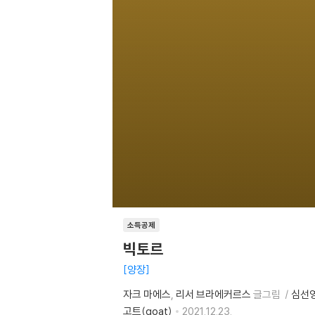
소득공제
빅토르
양장
자크 마에스
리서 브라에커르스
글그림
심선
고트(goat)
2021.12.23.