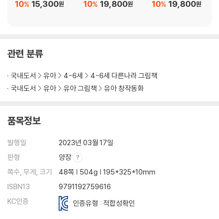
10
15,300
10
19,800
10
19,800
%
%
%
원
원
원
관련 분류
국내도서
유아
4-6세
4-6세 다른나라 그림책
국내도서
유아
유아 그림책
유아 창작동화
품목정보
발행일
2023년 03월 17일
판형
양장
쪽수, 무게, 크기
48쪽 | 504g | 195*325*10mm
ISBN13
9791192759616
KC인증
인증유형 : 적합성확인