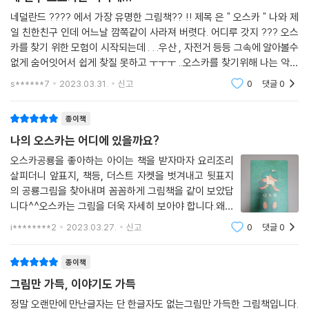
아이의 적확하지 않은 표현과 말도 안 되는 묘사는 결코 어른의 언어로 설
명할 수 없는 언어의 경계 너머 세계까지 상상하게 합니다. 아직 말이 서툰
네덜란드 ???? 에서 가장 유명한 그림책?? !! 제목 은 " 오스카 " 나와 제
일 친한친구 인데 어느날 깜쪽같이 사라져 버렷다. 어디루 갓지 ??? 오스
아이도, 말이 없는 아이도 누구나 빠져들고는 하는 상상 속 세계를 자크와
카를 찾기 위한 모험이 시작되는데 . . .우산 , 자전거 등등 그속에 알아볼수
리서는 가장 아이다운 방식으로 풀어냈습니다.
없게 숨어잇어서 쉽게 찾질 못하고 ㅜㅜㅜ ..오스카를 찾기위해 나는 악어
?? 를 만나도 무섭지 않고 무거운 고래 ?? 를 번쩍 들수 잇다. 작은 욕조 ??
교과 연계
s******7
2023.03.31.
신고
0
댓글
0
에서 시
〈누리과정〉
의사소통 - 책과 이야기 즐기기 사회관계 - 나를 알고 존중하기
종이책
예술경험 - 아름다움 찾아보기 예술경험 - 예술 감상하기
나의 오스카는 어디에 있을까요?
오스카공룡을 좋아하는 아이는 책을 받자마자 요리조리
〈초등교육과정〉
살피더니 앞표지, 책등, 더스트 자켓을 벗겨내고 뒷표지
1학년 2학기 국어 01. 소중한 책을 소개해요 2학년 1학기 국어 01. 시를 즐
의 공룡그림을 찾아내며 꼼꼼하게 그림책을 같이 보았답
겨요
니다^^오스카는 그림을 더욱 자세히 보아야 합니다.왜냐
2학년 1학기 국어 08. 마음을 짐작해요 3학년 1학기 국어 10. 문학의 향기
하면 글이 없는 그림책이거든요^^물속에 가만히 앉아 공
i********2
2023.03.27.
신고
0
댓글
0
룡인형을 손에 쥔 아이는 평온해보입니다.더스트 자켓을
벗겨내면 짜잔~ 멋진 포스터로 변신!^^오스카와
종이책
그림만 가득, 이야기도 가득
정말 오랜만에 만난글자는 단 한글자도 없는그림만 가득한 그림책입니다.