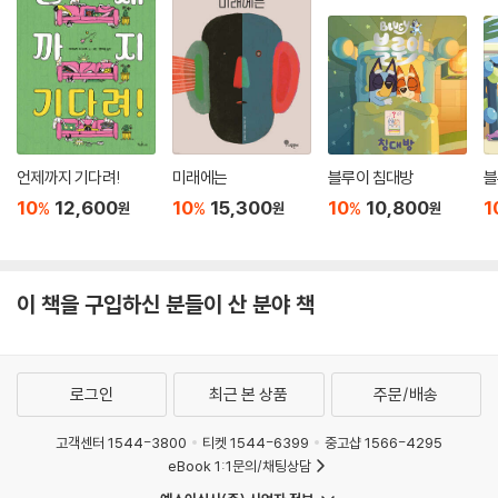
언제까지 기다려!
미래에는
블루이 침대방
블
10
12,600
10
15,300
10
10,800
1
%
%
%
원
원
원
이 책을 구입하신 분들이 산 분야 책
로그인
최근 본 상품
주문/배송
고객센터 1544-3800
티켓 1544-6399
중고샵 1566-4295
eBook 1:1문의/채팅상담