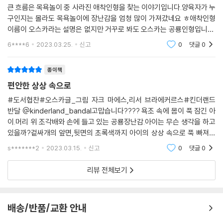
큰 흐름은 목욕놀이 중 사라진 애착인형을 찾는 이야기입니다.양육자가 누
구인지는 몰라도 목욕놀이에 장난감을 엄청 많이 가져갔네요 ㅎ애착인형
이름이 오스카라는 설명은 없지만 거꾸로 봐도 오스카는 공룡인형입니다.
욕조 가득한 것들을 몽땅 꺼내고 찾아봐도 오스카 닮은 것만 있을 뿐 오스
6****6
2023.03.25.
신고
0
댓글
0
카는 안 보여요.그
종이책
편안한 상상 속으로
#도서협찬#오스카글_그림 자크 마에스,리서 브라에커르스#킨더랜드
반달 @kinderland_bandal고맙습니다???? 욕조 속에 몸이 푹 잠긴 아
이.머리 위 조각배와 손에 들고 있는 공룡장난감.아이는 무슨 생각을 하고
있을까?겉싸개의 앞면,뒷면의 초록색까지 아이의 상상 속으로 푹 빠져들
게 했다.글 없는 그림책을 더 즐겁게,쉽게 즐기는 방법!내가 그림책 속의
s*******2
2023.03.15.
신고
0
댓글
0
주인공이 되어본다.면지의 산호
리뷰 전체보기
배송/반품/교환 안내