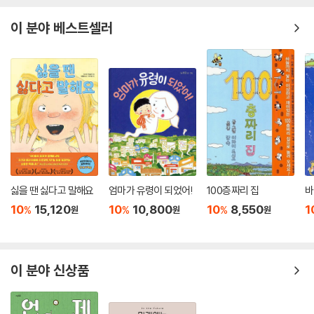
이 분야 베스트셀러
싫을 땐 싫다고 말해요
엄마가 유령이 되었어!
100층짜리 집
바
10
15,120
10
10,800
10
8,550
1
%
%
%
원
원
원
이 분야 신상품