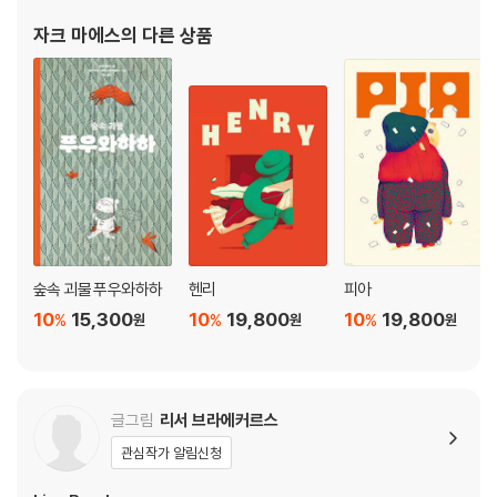
자크 마에스
의 다른 상품
숲속 괴물 푸우와하하
헨리
피아
10
15,300
10
19,800
10
19,800
%
%
%
원
원
원
글그림
리서 브라에커르스
관심작가 알림신청