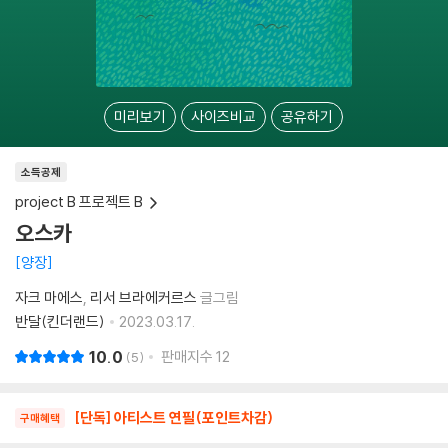
미리보기
사이즈비교
공유하기
소득공제
project B 프로젝트 B
오스카
양장
자크 마에스
리서 브라에커르스
글그림
반달(킨더랜드)
2023.03.17.
10.0
판매지수
12
5
[단독] 아티스트 연필(포인트차감)
구매혜택