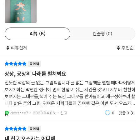
작은 욕조에서 시작된 모험은, 악어가 득실대는 호수를 거쳐 커다란 함선
이 가득한 항구와 범고래가 유유히 헤엄치는 깊은 바다로까지 뻗어갑니다.
온갖 물의 세계를 탐험하던 아이가 물을 넘어 하늘 위를 올라가는 순간, 그
토록 찾아 헤매던 친구를 만나게 되지요. 이 욕조를 닮은 길고 커다란 책에
리뷰
5
한줄평
0
특별한 교훈이나 읽어 내야 할 메시지 따위는 없습니다. 그저 욕조에 몸을
푹 담그듯, 페이지 속에 흠뻑 빠져 넘치는 상상력을 마음껏 펼쳐 보세요.
리뷰전체
추천순
이 책에는 없는 게 있습니다. 바로 글이지요. 『오스카』는 아이의 상상을 글
종이책
로 풀어 설명하기 보단, 이야기의 시작부터 마지막까지 오롯이 그림으로만
표현했습니다. 아이의 끝없는 세계를 구현하는데 언어가 필수적인 조건이
상상, 공상의 나래를 펼쳐봐요
아니란 것을 잘 알고 있기 때문이지요.
산뜻한 색감의 글 없는 그림책입니다.글 없는 그림책을 펼칠 때마다어떻게
보지? 하는 막연한 생각에 먼저 한템포 쉬는 시간을 갖고표지부터 찬찬히
세계를 이해하는 다양한 방법 중 하나가 바로 언어를 배우는 것입니다. 머
보여지는 그대로를,책이 주는 느낌 그대로를 받아들이고 재구성하보려 합
릿속에서만 맴돌던 생각이 언어로 표현되는 순간 생각이 구체화되지요. 하
니다.밝은 톤의 그림, 귀여운 캐릭터들의 꿈여행 같은 이번 도서 오스카우
지만 그 반대의 경우도 있습니다. 말을 배울수록 표현력과 상상의 크기가
리 아이의 꿈속나라를 그려놓은듯 공상속에서 저도 한동안 어릴적으로 돌
d******7
2023.04.06.
신고
0
댓글
0
아가 상상의 나래
커진다고 생각하지만, 오히려 정제된 언어가 자유로운 상상을 제약하기도
합니다. 언어의 틀은 우리를 ‘말이 되는’ 상상만 하도록 만들기도 하니까요.
종이책
내 친구 오스카는 어디에...