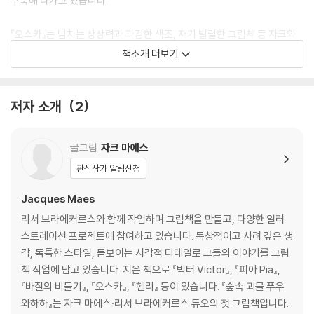
구축해 나가고 있습니다.
『오스카』는 넘치는 상상력과 과감한 색조, 재기 발랄한 그림체 등 자크와
리서의 매력이 담뿍 담겨 있습니다. 초록, 주황, 하양 세 가지 색을 주조색
책소개 더보기
으로, 끝없이 이어지는 아이의 상상을 그렸지요. 곳곳에 숨은 두 작가 특유
의 재치 있는 디테일은 우리를 지면 넘어의 세계로 데려갑니다.
저자 소개
2
글그림
자크 마에스
관심작가 알림신청
Jacques Maes
리서 브라에커르스와 함께 작업하며 그림책을 만들고, 다양한 일러
스트레이션 프로젝트에 참여하고 있습니다. 독창적이고 사려 깊은 생
각, 독특한 스타일, 돋보이는 시각적 디테일로 그들의 이야기를 그림
책 작업에 담고 있습니다. 지은 책으로 『빅터 Victor』, 『피아 Pia』,
『바질의 비둘기』, 『오스카』, 『헨리』 등이 있습니다. 『숲속 괴물 푸우
와하하』는 자크 마에스·리서 브라에커르스 듀오의 첫 그림책입니다.