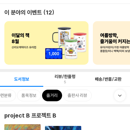
이 분야의 이벤트
12
리뷰/한줄평
도서정보
배송/반품/교환
5
관련분류
품목정보
줄거리
출판사 리뷰
project B 프로젝트 B