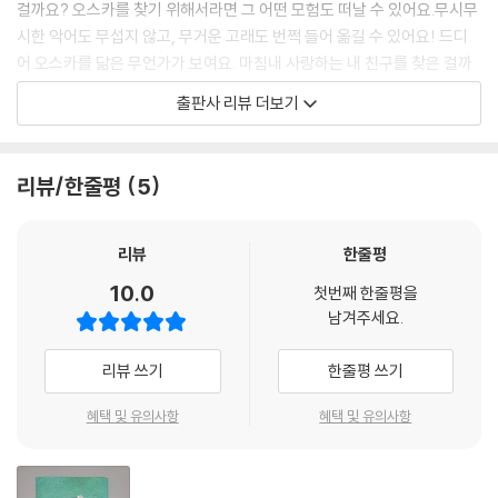
걸까요? 오스카를 찾기 위해서라면 그 어떤 모험도 떠날 수 있어요.무시무
시한 악어도 무섭지 않고, 무거운 고래도 번쩍 들어 옮길 수 있어요! 드디
어 오스카를 닮은 무언가가 보여요. 마침내 사랑하는 내 친구를 찾은 걸까
요?
출판사 리뷰 더보기
작은 장난감부터 상상 속 친구까지, 아이들은 놀이 속에 끝없는 이야기를
만들어 냅니다. 오스카는 단순히 아끼는 장난감을 넘어 아이의 상상 속에
리뷰/한줄평
5
함께하는 친구이지요. ‘상상 친구’는 유아발달의 자연스러운 특징 중 하나
입니다. ‘상상 친구’를 통해 친구를 사귀는 법을 배우기도 하고, 감정을 표
현하는 법도 배우며 아이는 상상력을 무럭무럭 키웁니다. 아이의 상상이
리뷰
한줄평
끝나지 않기를, 우리의 상상이 멈추지 않기를 바라며 작가는 이 무한한 모
10.0
첫번째 한줄평을
험의 세계를 그렸습니다.
남겨주세요.
글 없는 그림책으로 어린이의 상상을 말하다
리뷰 쓰기
한줄평 쓰기
아이에게 오스카는 그저 단순한 장난감이 아닙니다. 같이 밥을 먹고, 함께
혜택 및 유의사항
혜택 및 유의사항
놀고, 사진을 찍어 둘만의 추억을 간직하고픈, 세상 둘도 없는 친구이지요.
그런 오스카를 위해서라면 현실과 꿈을 넘나드는 모험은 전혀 두렵지 않습
니다.