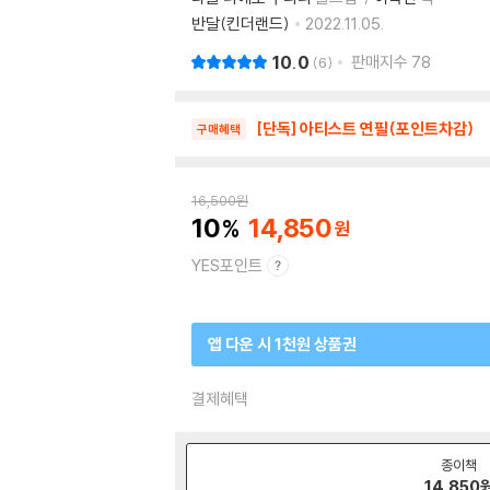
반달(킨더랜드)
2022.11.05.
10.0
판매지수
78
6
[단독] 아티스트 연필(포인트차감)
구매혜택
16,500
원
10
14,850
YES포인트
앱 다운 시 1천원 상품권
결제혜택
종이책
14,850