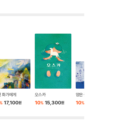
린 화가에게
오스카
양은 꽃을 세지
어마어마
17,100
10
15,300
10
13,500
10
1
%
%
%
%
원
원
원