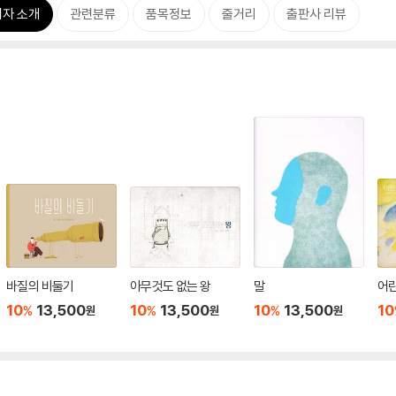
저자 소개
관련분류
품목정보
줄거리
출판사 리뷰
바질의 비둘기
아무것도 없는 왕
말
어
10
13,500
10
13,500
10
13,500
10
%
%
%
원
원
원