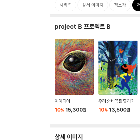
시리즈
상세 이미지
책소개
project B 프로젝트 B
아이디어
우리 숨바꼭질 할래?
10
15,300
10
13,500
%
%
원
원
상세 이미지