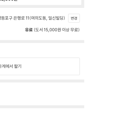
등포구 은행로 11(여의도동, 일신빌딩)
변경
유료
(도서 15,000원 이상 무료)
가게에서 팔기