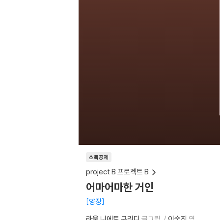
소득공제
project B 프로젝트 B
어마어마한 거인
양장
라울 니에토 구리디
글그림
이숙진
역