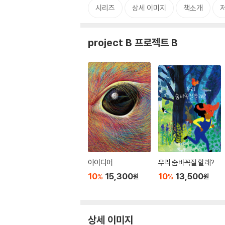
시리즈
상세 이미지
책소개
project B 프로젝트 B
아이디어
우리 숨바꼭질 할래?
10
15,300
10
13,500
%
%
원
원
상세 이미지