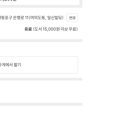
등포구 은행로 11(여의도동, 일신빌딩)
변경
유료
(도서 15,000원 이상 무료)
가게에서 팔기