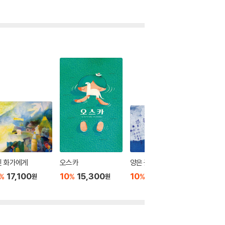
린 화가에게
오스카
양은 꽃을 세지
어마어마
17,100
10
15,300
10
13,500
10
1
%
%
%
%
원
원
원