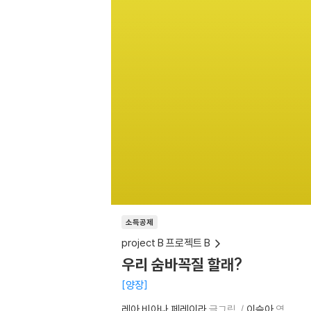
소득공제
project B 프로젝트 B
우리 숨바꼭질 할래?
양장
레아 비아나 페레이라
글그림
이슬아
역