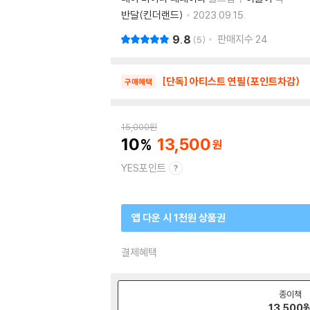
반달(킨더랜드)
2023.09.15.
9.8
판매지수
24
5
[단독] 아티스트 연필(포인트차감)
구매혜택
15,000
원
10
13,500
YES포인트
앱 다운 시 1천원 상품권
결제혜택
종이책
13,500