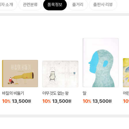
저자 소개
관련분류
품목정보
줄거리
출판사 리뷰
바질의 비둘기
아무것도 없는 왕
말
어
10
13,500
10
13,500
10
13,500
10
%
%
%
원
원
원