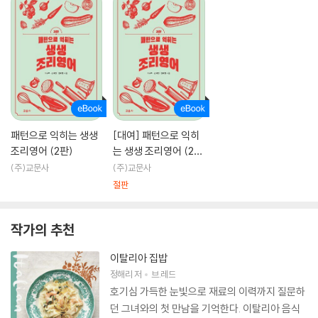
패턴으로 익히는 생생
[대여] 패턴으로 익히
조리영어 (2판)
는 생생 조리영어 (2
판)
(주)교문사
(주)교문사
절판
작가의 추천
이탈리아 집밥
정해리
저
브.레드
호기심 가득한 눈빛으로 재료의 이력까지 질문하
던 그녀와의 첫 만남을 기억한다. 이탈리아 음식