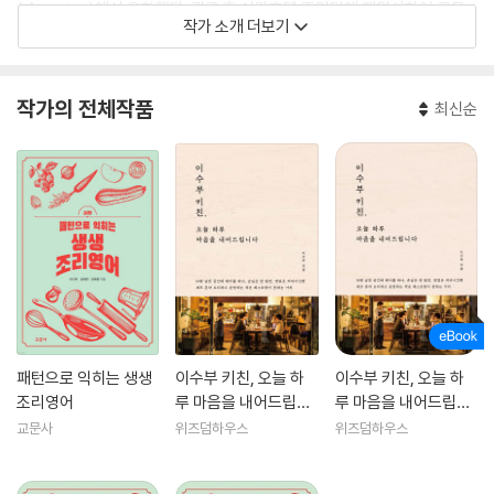
f America)에서 유학했다. 귀국 후 신라호텔 조리팀에 재입사하여 근무
작가 소개 더보기
하였고, 대학에서 조리과 학생들을 가르치기도 했다. 사십대 후반 창업하
여 지금까지 원테이블 식당 〈미니멀리스트 키친 이수부〉에서 밥 짓는 이로
일하고 있으며 재료의 맛이 드러나고 손이 덜 가는 음식 스타일을 추구한
작가의 전체작품
최신순
다. 인스타그램(@leesooboo)에 음식과 관련된 소소한 일상의 감정을
올리고 있으며 이수부 키친에서 쓰고 만드는 재료 등은 네이버스토어팜을
통해 소개하고 있다.
패턴으로 익히는 생생
이수부 키친, 오늘 하
이수부 키친, 오늘 하
조리영어
루 마음을 내어드립니
루 마음을 내어드립니
다
다
교문사
위즈덤하우스
위즈덤하우스