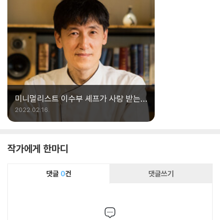
미니멀리스트 이수부 셰프가 사랑 받는
이유
2022.02.16.
작가에게 한마디
댓글
0
건
댓글쓰기