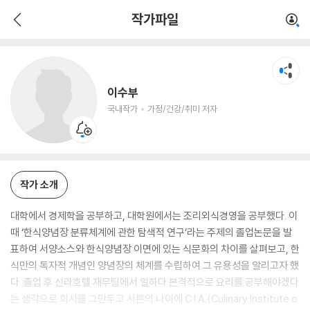
이수부
작가파일
국내작가
가정/건강/취미 저자
이수부
국내작가
가정/건강/취미 저자
작가 소개
대학에서 경제학을 공부하고, 대학원에서는 조리외식경영을 공부했다. 이
때 ‘한식양념장 분류체계에 관한 탐색적 연구’라는 주제의 졸업논문을 발
표하여 서양소스와 한식양념장 이면에 있는 식문화의 차이를 살펴보고, 한
식만의 독자적 개념인 양념장의 체계를 수립하여 그 유용성을 알리고자 했
다. 졸업 후 신라호텔 재무팀에서 일하다 본격적으로 요리를 공부해야겠다
는 생각으로 회사를 그만두고 서른의 나이에 C.I.A.(Culinary Institute o