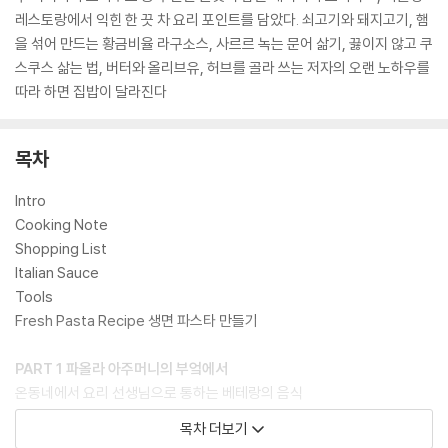
레스토랑에서 익힌 한 끗 차 요리 포인트를 담았다. 쇠고기와 돼지고기, 햄
을 섞어 만드는 황금비율 라구소스, 사르르 녹는 문어 삶기, 끓이지 않고 쿠
스쿠스 삶는 법, 버터와 올리브유, 허브를 골라 쓰는 저자의 오랜 노하우를
따라 하면 집밥이 달라진다
목차
Intro
Cooking Note
Shopping List
Italian Sauce
Tools
Fresh Pasta Recipe 생면 파스타 만들기
PART 1 파올라 아주머니의 부엌에서
온동네에서 요리 선생님으로 통하는 베테랑의 음식
방울토마토 피클, 양파초절임
목차 더보기
크림당근