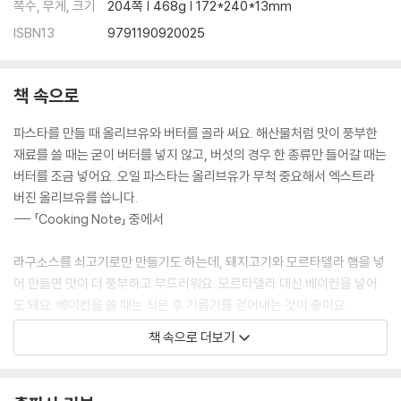
쪽수, 무게, 크기
204쪽 | 468g | 172*240*13mm
벨벳처럼 부드러운 버터너트스쿼시수프
겨울 당근으로 당근수프
ISBN13
9791190920025
줄기도 함께 브로콜리수프
진한 버섯의 풍미 양송이버섯수프
책 속으로
향긋한 감자대파크림수프
남은 재료로 감자그라탱
파스타를 만들 때 올리브유와 버터를 골라 써요. 해산물처럼 맛이 풍부한
말하자면 달걀전 감자프리타타
재료를 쓸 때는 굳이 버터를 넣지 않고, 버섯의 경우 한 종류만 들어갈 때는
여름날 시칠리아에서는 그리스식 샐러드
버터를 조금 넣어요. 오일 파스타는 올리브유가 무척 중요해서 엑스트라
비트 드레싱 비트단감샐러드
버진 올리브유를 씁니다.
소스에 재운 회 광어세비체
--- 「Cooking Note」 중에서
바질페스토 링귀네
의외로 까다로운 알리오올리오
라구소스를 쇠고기로만 만들기도 하는데, 돼지고기와 모르타델라 햄을 넣
이탈리아 손칼국수 새우크림 탈리아텔레
어 만들면 맛이 더 풍부하고 부드러워요. 모르타델라 대신 베이컨을 넣어
볼로녜제 탈리아텔레
도 돼요. 베이컨을 쓸 때는 식은 후 기름기를 걷어내는 것이 좋아요.
모둠버섯 시금치탈리아텔레
--- 「Italian Sauce」 중에서
새우로제 스파게티
책 속으로 더보기
바지락으로 봉골레 링귀네
어느 해 가을 페라라 여행 중 일행이 가장 맛있다고 손꼽은 음식은 뜻밖에
해산물 스파게티
도 크림당근이었어요. 돼지고기 안심 요리에 곁들여 나왔는데, 당근의 단
리코타치즈 시금치 칸넬로니