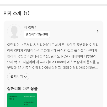
숯처럼 태워서 피망직화구이
홍합 올린 컬리플라워수프
저자 소개
1
이탈리아의 만둣국 토르텔리니
주키니까르보나라 가르가넬리
정통 레시피대로 생면 라자냐
저
정해리
페라라의 전통 음식 단호박카펠라치
관심작가 알림신청
밀가루 없이 초코케이크
영화 속 당근케이크
이탤리언 그로서리 시칠리안101 오너 셰프. 성악을 공부하러 이탈리
소화 돕는 식후주 리몬첼로
아에 갔다가 이탈리아 식문화에 반해 음식의 길로 들어섰다. 산타체
군침 도는 새콤함 레몬소르벳또
칠리아 국립음악원에서 음악을, 밀라노 IPCA · 베네치아 에투알레
요리 학교 · 시칠리아 레 루미에(Le Lumie) 레스토랑에서 음식을 공
PART 2 푸근하고 정 넘치는 이탈리아 할머니 레시피
부했다. 13년 동안 이탈리아에서 살았고, 매해 이탈리아를 여행하면
하숙집 할머니, 기숙사 수녀님, 친구들의 어머니 음식
서 가정식부터 미슐랭 레스토랑 메뉴까지, 남부 시칠리아에서 북부
펼쳐보기
이게 시금치라니 시금치살타토
밀라노까지 폭넓게 이탈리아 요리를 경험하고 알려왔다. 현재는 시칠
치즈 얹은 표고버섯오븐구이
리아와 닮은 제주도에서, 이탈리아의 매력을 함께 누리길 바라며 시
정해리
의 다른 상품
시칠리아식 가지절임
칠리안101과 스테이에르바를 운영하고 있다. 저
이탈리아의 라따뚜이 가지카포나타
세상에서 가장 작은 파스타 쿠스쿠스샐러드