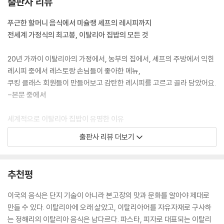
출판사 리뷰
맛과 부드러운 생크림의 조화가 일품이었죠.
왕새우구이 사프란리조또
--- 「크림당근」 중에서
딱새우로제리조또
푸근한 할머니 음식에서 미슐랭 셰프의 레시피까지
스테이크를 부르는 말 비스테카
전세계 가정식의 최고봉, 이탈리아 집밥의 모든 것
감자가 식으면 잘 으깨지지 않고, 너무 뜨거우면 달걀이 익어버리니 따뜻
이탈리아식 씨겨자양갈비구이
할 때 반죽하세요. 뇨끼를 반죽할 때 힘을 많이 줘 밀거나 뭉치면 물기가 나
매시트포테이토를 곁들인 흑맥주목살찜
20년 가까이 이탈리아의 가정에서, 농부의 집에서, 셰프의 주방에서 익힌
오기 때문에 힘을 적당히 주는 것이 중요해요.
쉽고 폼 나는 도미오븐구이
레시피 중에서 레스토랑 손님들이 좋아한 메뉴,
--- 「뇨끼」 중에서
쿠킹 클래스 회원들이 만들어보고 감탄한 레시피를 고르고 골라 담았어요.
PART 4 이탈리아 현지의 맛을 찾아서
-본문 중에서
판체타가 없다면 베이컨을 넣어도 돼요. 까르보나라는 온도를 낮춘 후 팬
10여 년간 이탈리아 농가와 각지의 셰프들에게 배운 음식
을 흔들어 크림화하는 만테카레 과정이 중요해요. 그래야 느끼하지 않으면
치즈 넣은 수플레
세계적으로 이탈리아 집밥이 유명한 이유
서 깊은 맛이 나요.
구수한 보리타불레
쉽다! 맛있다! 건강하다!
출판사 리뷰 더보기
--- 「까르보나라」 중에서
사르르 녹는 문어샐러드
딱딱해진 빵 살리기 판짜넬라
이탈리아 음식을 먹어보면 무슨 재료가 들어갔는지 대략 알 수 있다. 복잡
오븐에서 꺼낸 프리타타는 살짝 식히면 수축해 그릇에서 쉽게 빠집니다.
군만두 비슷한 판체로티
한 소스나 기술 없이 재료 본연의 맛을 살리는 요리가 많기 때문이다. 게다
추천평
윗면을 접시로 덮은 후 뒤집으면 감자가 위로 올라가 매끄럽고 보기 좋은
오렌지라는 뜻 아란치니
가 건강식이다. 전세계적으로 이탈리아 가정식이라는 말이 통용되는 것도
모양으로 자를 수 있어요.
미슐랭 셰프의 레시피 쇠고기타르타르
같은 이유. 우리가 칼국수 삶듯이, 밥 볶듯이 면을 삶아 토마토소스에 쓱쓱
이국의 음식은 단지 기술이 아니라 본고장의 맛과 문화를 알아야 제대로
--- 「감자프리타타」 중에서
홍합와인찜
비비고, 쌀을 끓이다 치즈를 섞는 등 이탈리아 음식은 집에서 해먹기 좋다.
만들 수 있다. 이탈리아에 오래 살았고, 이탈리아어를 자유자재로 구사하
안초비오징어 스파게티
는 정해리의 이탈리아 음식은 남다르다. 파스타, 피자로 대표되는 이탈리
면수는 면을 여러 번 삶을수록 맛있어져요. 그래서 집에서 맛있는 면수를