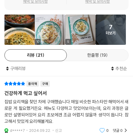
혜택 및 유의사항
혜택 및 유의사항
다채롭고 알차다. 흑맥주목살찜, 불고깃감에 치즈를 넣은 요리, 시금치볶
음 등이 친근하고도 새로워 활용하기 좋다.
7
한 그릇에 사랑이 담기고, 삶이 어리고
더보기
음식에 담긴 온기 가득한 이야기
7
10
5
유학 시절 시험보고 온 날이면 하숙집 할머니가 한 사발 만들어주던 티라
리뷰
21
한줄평
19
미수, 동네 행사 때 끓이던 만둣국 같은 토르텔리니, 브로콜리로 끓인 슬로
푸드 수프 등 저자의 음식에는 추억이 담겨 있다. 안나 할머니와 살면서 먹
구매리뷰
추천순
어 본 시칠리아의 맛, 파올라 아주머니가 해주던 따뜻한 수프와 위로의 말
을 읽다 보면 홈메이드 음식을 나누는 정을 다시금 기억하게 한다. 이것이
종이책
구매
집밥의 가치임을.
건강하게 먹고 싶어서
집밥 요리책을 찾던 차에 구매했습니다.매일 비슷한 파스타만 해먹어서 새
로운 게 필요했거든요. 메뉴도 다양하고 맛있어보이는데, 요리 과정은 글
로만 설명되어있어 요리 초보에겐 조금 어렵지 않을까 생각이 듭니다. 참
고해서 맛있게 요리해볼게요.
d*****7
2024.09.22.
신고
0
댓글
0