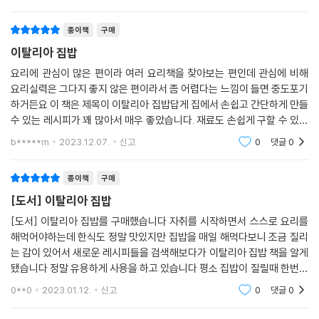
종이책
구매
이탈리아 집밥
요리에 관심이 많은 편이라 여러 요리책을 찾아보는 편인데 관심에 비해
요리실력은 그다지 좋지 않은 편이라서 좀 어렵다는 느낌이 들면 중도포기
하거든요 이 책은 제목이 이탈리아 집밥답게 집에서 손쉽고 간단하게 만들
수 있는 레시피가 꽤 많아서 매우 좋았습니다. 재료도 손쉽게 구할 수 있는
편이고 스프에서 곁들임요리 메인 디저트까지 다양하게 다뤄서 책구성이
b*****m
2023.12.07.
신고
0
댓글
0
알차다는 느
종이책
구매
[도서] 이탈리아 집밥
[도서] 이탈리아 집밥를 구매했습니다 자취를 시작하면서 스스로 요리를
해먹어야하는데 한식도 정말 맛있지만 집밥을 매일 해먹다보니 조금 질리
는 감이 있어서 새로운 레시피들을 검색해보다가 이탈리아 집밥 책을 알게
됐습니다 정말 유용하게 사용을 하고 있습니다 평소 집밥이 질릴때 한번씩
책을 펼치고 그대로 따라만 해도 멋스럽고 맛있고
0**0
2023.01.12.
신고
0
댓글
0