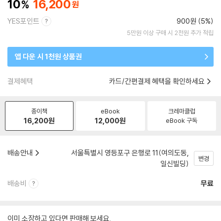
10
16,200
YES포인트
900원 (5%)
5만원 이상 구매 시 2천원 추가 적립
앱 다운 시 1천원 상품권
결제혜택
카드/간편결제 혜택을 확인하세요
종이책
eBook
크레마클럽
16,200
원
12,000
원
eBook 구독
배송안내
서울특별시 영등포구 은행로 11(여의도동,
변경
일신빌딩)
배송비
무료
이미 소장하고 있다면 판매해 보세요.