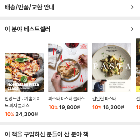
배송/반품/교환 안내
이 분야 베스트셀러
안녕느린토끼 홈메이
파스타 마스터 클래스
김밀란 파스타
선
드 피자 클래스
10
19,800
10
16,200
1
%
%
원
원
10
24,300
%
원
이 책을 구입하신 분들이 산 분야 책