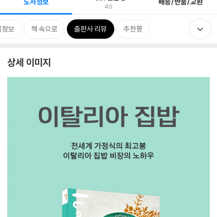
도서정보
배송/반품/교환
40
목정보
책 속으로
출판사 리뷰
추천평
상세 이미지