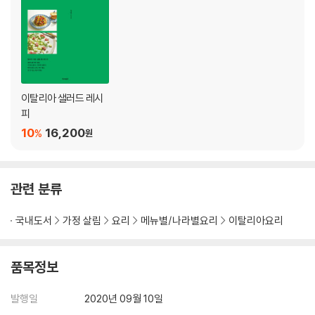
주키니카르파초
서커스 마차의 이름 카로짜
채소와 보리를 듬뿍 보리수프
이탈리아 스키장 메뉴 양파수프
베네치아의 단짠단짠 사오르
이탈리아식 오징어튀김
이탈리아 샐러드 레시
할머니의 수제비 뇨끼
피
까르보나라 스파게티
10
16,200
%
원
화날 정도로 맵다는 뜻 아라비아타 펜네
사냥꾼의 닭 요리
불고깃감으로 쇠고기치즈말이
나를 끌어올려줘 티라미수
관련 분류
빵 위에 이것저것 올려 크로스티니
이탈리아 국기 색 브루스케타
국내도서
가정 살림
요리
메뉴별/나라별요리
이탈리아요리
PART 3 오페라 가수에서 요리사로
품목정보
요리학교, 레스토랑에서 갈고 닦은 비장의 레시피
식전빵 포카치아
발행일
2020년 09월 10일
정원이라 부르는 채소 절임 쟈르디녜라