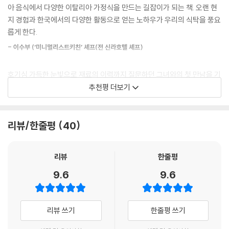
송로버섯 탈리아텔레
아 음식에서 다양한 이탈리아 가정식을 만드는 길잡이가 되는 책. 오랜 현
만들기는 쉽지 않죠. 대신 소금 간을 조금 더 하거나 채수를 넣어보세요. 알
의외로 간단한 오징어먹물리조또
이탈리아 할머니와 친구들의 어머니 음식,
지 경험과 한국에서의 다양한 활동으로 얻는 노하우가 우리의 식탁을 풍요
리오올리오에 파르메산치즈를 뿌리는 경우도 있는데, 정통 레시피에서는
밀라노의 리조또 파르미쟈노리조또
요리학교와 레스토랑에서 찾아낸 비장의 노하우
롭게 한다.
넣지 않는답니다.
블랙올리브페스토 가자미구이
--- 「알리오올리오」 중에서
- 이수부 (‘미니멀리스트키친’ 셰프(전 신라호텔 셰프)
리구리아식 해산물수프
성악을 전공한 저자는 이탈리아에서 13년간 살았고, 귀국 후에도 10여 년
이탈리아식 새우볶음 마짱콜레
간 이탈리아로 푸드 여행을 떠났다. 감자 삶아 툭툭 빚은 할머니의 뇨끼, 친
문어의 식감을 부드럽게 하는 비법은 삶은 후 건지지 않고 그대로 식히는
차게 먹는 참치소스 로스트비프
호기심 가득한 눈빛으로 재료의 이력까지 질문하던 그녀와의 첫 만남을 기
구 어머니의 보리수프 등 푸근한 손맛이 담긴 레시피와 요리학교, 미슐랭
것이에요. 남겨둔 문어 다리는 밀봉해 냉동 보관했다가 자연 해동해 쓰세
치즈 품은 닭가슴살구이
억한다. 이탈리아 음식을 요리전문가, 학생에게 전달하는 모습, 이메일에
추천평 더보기
레스토랑에서 익힌 한 끗 차 요리 포인트를 담았다. 쇠고기와 돼지고기, 햄
요. 전자레인지로 해동하면 딱딱해진답니다.
젤라틴 없이 초콜릿무스
서도 그녀의 열정이 느껴졌다. 정해리의 요리책에는 그런 애정이 담겨있
을 섞어 만드는 황금비율 라구소스, 사르르 녹는 문어 삶기, 끓이지 않고 쿠
베리 판나꼬따
--- 「문어샐러드」 중에서
다. 햇살처럼 밝은 미소를 지닌 그녀의 이탈리아 사랑이 계속되기를 기원
스쿠스 삶는 법, 버터와 올리브유, 허브를 골라 쓰는 저자의 오랜 노하우를
캐러멜 판나꼬따
한다.
리뷰/한줄평
40
따라 하면 집밥이 달라진다.
에스프레소 판나꼬따
- 조르쟈 라고스티 (Aici 요리학교 교수(전 슬로푸드협회 임원))
리뷰
한줄평
Table from Italian Recipe
이탈리아에도 목살찜이 있다고?
Index
9.6
9.6
파스타와 리조또는 기본, 고기와 해산물 메뉴, 반찬과 디저트까지
이탈리아 음식 하면 떠오르는 파스타와 리조또뿐 아니라 해산물과 고기로
리뷰 쓰기
한줄평 쓰기
만든 메인 메뉴, 가지 피클, 피망구이 등 반찬, 판나꼬따, 리몬첼로, 소르벳
또 등 배우고 싶었던 이탈리아 디저트까지, 책에 담긴 이탈리아 레시피는