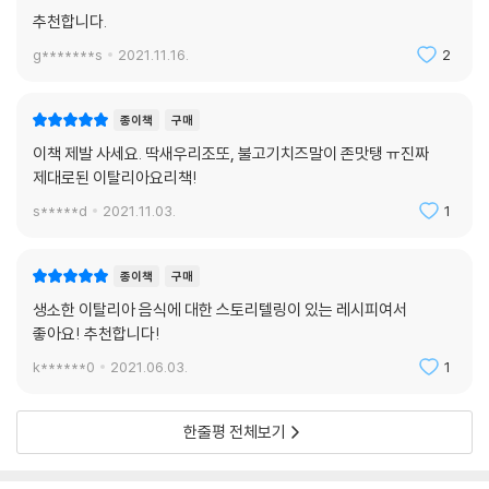
추천합니다.
g*******s
2021.11.16.
2
종이책
구매
이책 제발 사세요. 딱새우리조또, 불고기치즈말이 존맛탱 ㅠ진짜
제대로된 이탈리아요리책!
s*****d
2021.11.03.
1
종이책
구매
생소한 이탈리아 음식에 대한 스토리텔링이 있는 레시피여서
좋아요! 추천합니다!
k******0
2021.06.03.
1
한줄평 전체보기