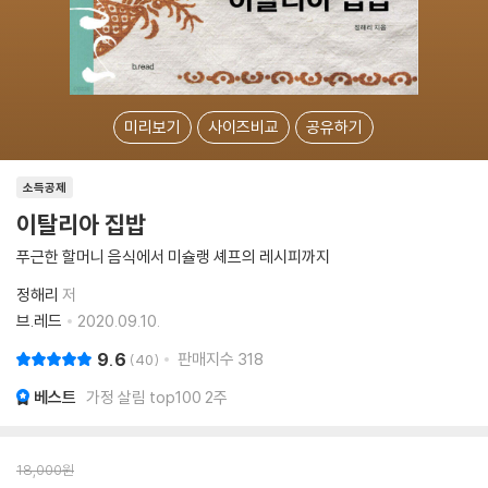
미리보기
사이즈비교
공유하기
소득공제
이탈리아 집밥
푸근한 할머니 음식에서 미슐랭 셰프의 레시피까지
정해리
저
브.레드
2020.09.10.
9.6
판매지수
318
40
베스트
가정 살림 top100 2주
18,000
원