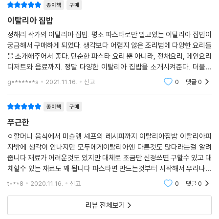
종이책
구매
이탈리아 집밥
정해리 작가의 이탈리아 집밥. 평소 파스타로만 알고있는 이탈리아 집밥이
궁금해서 구매하게 되었다. 생각보다 어렵지 않은 조리법에 다양한 요리들
을 소개해주어서 좋다. 단순한 파스타 요리 뿐 아니라, 전채요리, 메인요리
디저트와 음료까지. 정말 다양한 이탈리아 집밥을 소개시켜준다. 더불어
나온 식재료들 또한 우리 주위에서 구하기 그리 어렵지 않은 재료들인 것
g*******s
2021.11.16.
신고
0
댓글
0
도 만족도를 높
종이책
구매
푸근한
ㅇ할머니 음식에서 미슐렝 셰프의 레시피까지 이탈리아집밥 이탈리아피
자밖에 생각이 안나지만 모두에게이탈리아엔 다른것도 많다라는걸 알려
줍니다 재료가 어려운것도 있지만 대체로 조금만 신경쓰면 구할수 있고 대
체할수 있는 재료도 꽤 됩니다 파스타면 만드는것부터 시작해서 우리나라
칼국수 처럼 만들면됩니다 다양한스프에 샐러드에 파스타까지 디저트도
t***8
2020.11.16.
신고
0
댓글
0
빠지지 않습니다
리뷰 전체보기