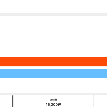
종이책
16,200
원