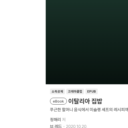
소득공제
크레마클럽
EPUB
이탈리아 집밥
eBook
푸근한 할머니 음식에서 미슐랭 셰프의 레시피
정해리
저
브.레드
2020.10.20.