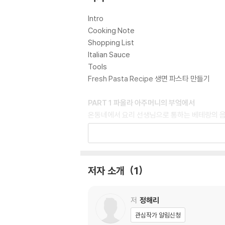
Intro
Cooking Note
Shopping List
Italian Sauce
Tools
Fresh Pasta Recipe 생면 파스타 만들기
PART 1 파올라 아주머니의 부엌에서
온동네에서 요리 선생님으로 통하는 베테랑의 
방울토마토 피클, 양파초절임
크림당근
숯처럼 태워서 피망직화구이
홍합 올린 컬리플라워수프
저자 소개
1
이탈리아의 만둣국 토르텔리니
주키니까르보나라 가르가넬리
정통 레시피대로 생면 라자냐
저
정해리
페라라의 전통 음식 단호박카펠라치
관심작가 알림신청
밀가루 없이 초코케이크