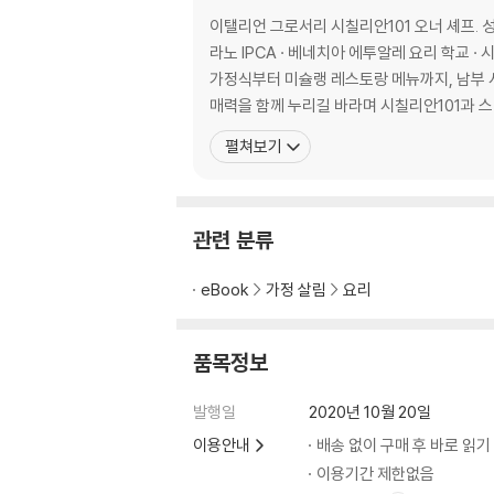
영화 속 당근케이크
이탤리언 그로서리 시칠리안101 오너 셰프. 성악을 공부하러 이탈리아에 갔다가 이탈리아 식문화에 반해 음식의 길로 들어섰다. 산타체칠리아 국립음악원에서 음악을, 밀
소화 돕는 식후주 리몬첼로
라노 IPCA · 베네치아 에투알레 요리 학교 
군침 도는 새콤함 레몬소르벳또
가정식부터 미슐랭 레스토랑 메뉴까지, 남부
매력을 함께 누리길 바라며 시칠리안101과 
PART 2 푸근하고 정 넘치는 이탈리아 할머니 
펼쳐보기
하숙집 할머니, 기숙사 수녀님, 친구들의 어머니
이게 시금치라니 시금치살타토
치즈 얹은 표고버섯오븐구이
시칠리아식 가지절임
관련 분류
이탈리아의 라따뚜이 가지카포나타
세상에서 가장 작은 파스타 쿠스쿠스샐러드
eBook
가정 살림
요리
주키니카르파초
서커스 마차의 이름 카로짜
품목정보
채소와 보리를 듬뿍 보리수프
이탈리아 스키장 메뉴 양파수프
발행일
2020년 10월 20일
베네치아의 단짠단짠 사오르
이용안내
배송 없이 구매 후 바로 읽기
이탈리아식 오징어튀김
할머니의 수제비 뇨끼
이용기간 제한없음