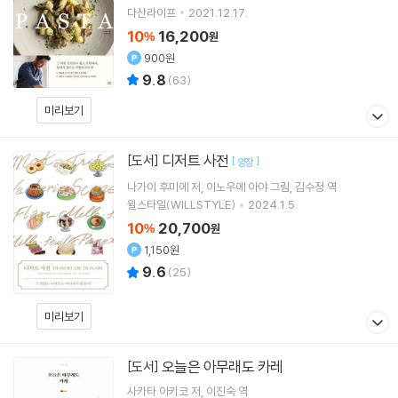
다산라이프
2021.12.17.
10
16,200
%
원
900원
9.8
(
63
)
미리보기
디저트 사전
[도서]
[
]
양장
나가이 후미에
저
이노우에 아야
그림
김수정
역
윌스타일(WILLSTYLE)
2024.1.5.
10
20,700
%
원
1,150원
9.6
(
25
)
미리보기
오늘은 아무래도 카레
[도서]
사카타 아키코
저
이진숙
역