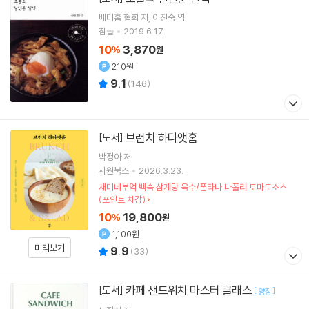
베터홈 협회
저
이진숙
역
참돌
2019.6.17.
10
3,870
%
원
210원
9.1
(
146
)
브런치 하다앳홈
[도서]
박정아
저
시원북스
2026.3.23.
새미네부엌 백숙 삼계탕 육수/폰타나 나폴리 토마토소스
(포인트 차감)
10
19,800
%
원
1,100원
미리보기
9.9
(
33
)
카페 샌드위치 마스터 클래스
[도서]
[
]
양장