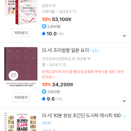
김동석
저
더테이블
2024.5.17.
10
53,100
%
원
2,950원
미리보기
10.0
(
16
)
조리법별 일본 요리
[도서]
[
]
양장
츠지조리사전문학교
저
최강록
역
클
2018.3.12.
[단독] 앞치마/카드형 병따개/강록체 부적 5종 세트 (포인
트차감)
10
34,200
%
원
1,900원
미리보기
9.6
(
14
)
10분 완성 초간단 도시락 레시피 100
[도서]
[
스
]
프링북
오민주
저