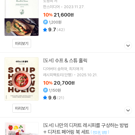
노정희
저
한스미디어
2023.11.27.
10
21,600
%
원
1,200원
9.7
(
42
)
미리보기
수프 & 스튜 홀릭
[도서]
디어버터 송하와, 최지애
저
레시피팩토리(단행)
2025.10.21.
10
20,700
%
원
1,150원
9.6
(
21
)
미리보기
나만의 디저트 레시피를 구상하는 방법
[도서]
+ 디저트 페어링 북 세트
[
]
전2권
양장