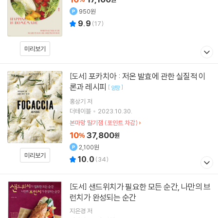
950원
9.9
(
17
)
미리보기
포카치아 : 저온 발효에 관한 실질적 이
[도서]
론과 레시피
[
]
양장
홍상기
저
더테이블
2023.10.30.
본마망 딸기잼 (포인트 차감)
10
37,800
%
원
2,100원
미리보기
10.0
(
34
)
샌드위치가 필요한 모든 순간, 나만의 브
[도서]
런치가 완성되는 순간
지은경
저