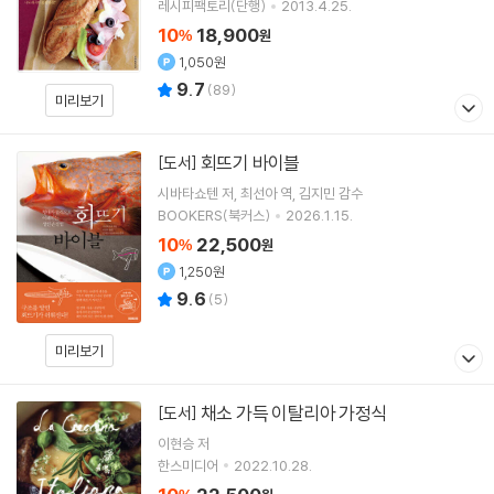
레시피팩토리(단행)
2013.4.25.
10
18,900
%
원
1,050원
9.7
(
89
)
미리보기
회뜨기 바이블
[도서]
시바타쇼텐
저
최선아
역
김지민
감수
BOOKERS(북커스)
2026.1.15.
10
22,500
%
원
1,250원
9.6
(
5
)
미리보기
채소 가득 이탈리아 가정식
[도서]
이현승
저
한스미디어
2022.10.28.