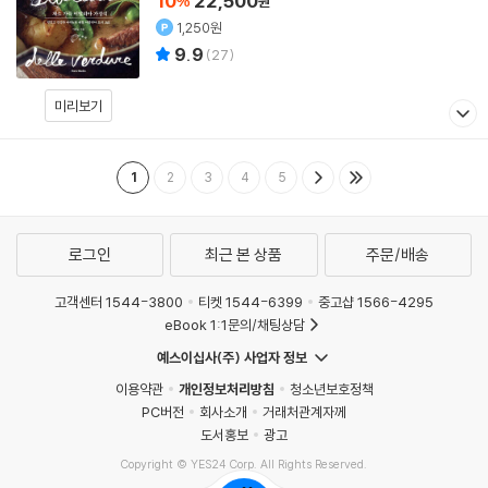
10
22,500
%
원
1,250원
9.9
(
27
)
미리보기
1
2
3
4
5
로그인
최근 본 상품
주문/배송
고객센터 1544-3800
티켓 1544-6399
중고샵 1566-4295
eBook 1:1문의/채팅상담
예스이십사(주) 사업자 정보
이용약관
개인정보처리방침
청소년보호정책
PC버전
회사소개
거래처관계자께
도서홍보
광고
Copyright © YES24 Corp. All Rights Reserved.
MATOM14