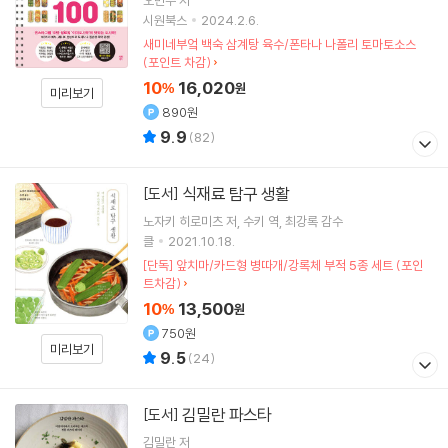
시원북스
2024.2.6.
새미네부엌 백숙 삼계탕 육수/폰타나 나폴리 토마토소스
(포인트 차감)
10
16,020
%
원
미리보기
890원
9.9
(
82
)
식재료 탐구 생활
[도서]
노자키 히로미츠
저
수키
역
최강록
감수
클
2021.10.18.
[단독] 앞치마/카드형 병따개/강록체 부적 5종 세트 (포인
트차감)
10
13,500
%
원
750원
미리보기
9.5
(
24
)
김밀란 파스타
[도서]
김밀란
저