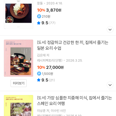
참돌
2020.4.16.
10
3,870
%
원
210원
9.5
(
77
)
정갈하고 건강한 한 끼, 집에서 즐기는
[도서]
일본 요리 수업
김은재
저
레시피팩토리(단행)
2026.3.25.
10
27,000
%
원
1,500원
9.5
(
21
)
미리보기
가장 심플한 지중해 미식, 집에서 즐기는
[도서]
스페인 요리 여행
이상훈
저
이수빈
사진
레시피팩토리(단행)
2025.6.19.