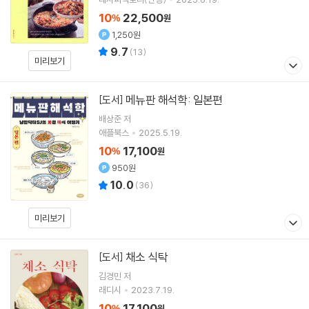
10
22,500
%
원
1,250원
9.7
(
13
)
미리보기
메뉴판 해석학: 일본편
[도서]
배상준
저
애플북스
2025.5.19.
10
17,100
%
원
950원
10.0
(
36
)
미리보기
채소 식탁
[도서]
김경민
저
래디시
2023.7.19.
10
17,100
%
원