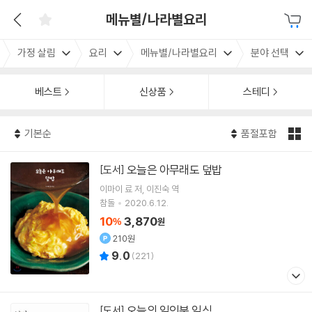
메뉴별/나라별요리
가정 살림
요리
메뉴별/나라별요리
분야 선택
베스트
신상품
스테디
기본순
품절포함
오늘은 아무래도 덮밥
[도서]
이마이 료
저
이진숙
역
참돌
2020.6.12.
10
3,870
%
원
210원
9.0
(
221
)
오늘의 일인분 일식
[도서]