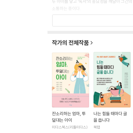
두 아이를 낳고 ‘독서’의 중요성을 깨달아 그간
소통하는 중이다.
초등 시기는 아이의 독서 습관을 세우는 중요한 
떤 글이든 부담 없이 읽고, 풀어 내는 힘이 생긴
작가의 전체작품
교육 업체에서 근무를 하다가 결혼을 한 후 독서
일을 하며, 엄마와 아이가 함께 하는 독서습관을
엄마표 문해력, 책과 함께하는 가족문화를 실천하
으면 학습 능력이 좋은 뿐만 아니라 상황을 판단
와 시간을 많이 보내기 때문에 엄마가 자연스럽게
갖춘 아이는 다른 사람의 노력이나 아픔을 이해
생각글방 독서논술과 생각글방 글쓰기연구소 대표
상 100점 받는 아이의 독서법』,『엄마표 문해력 
잔소리하는 엄마, 투
나는 힘들 때마다 글
덜대는 아이
을 씁니다
미다스북스(리틀미다스)
북랩