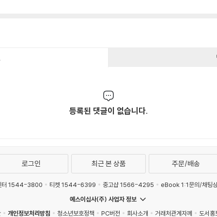
건
등록된 댓글이 없습니다.
로그인
최근 본 상품
주문/배송
터 1544-3800
티켓 1544-6399
중고샵 1566-4295
eBook 1:1문의/채팅
예스이십사(주) 사업자 정보
관
개인정보처리방침
청소년보호정책
PC버전
회사소개
거래처관계자께
도서홍