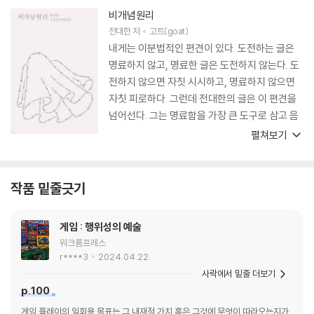
비개념원리
전대한
저
고트(goat)
내게는 이분법적인 편견이 있다. 도전하는 글은
명료하지 않고, 명료한 글은 도전하지 않는다. 도
전하지 않으면 자칫 시시하고, 명료하지 않으면
자칫 피로하다. 그런데 전대한의 글은 이 편견을
넘어선다. 그는 명료함을 가장 큰 도구로 삼고 음
악에 대한 새로운 글쓰기에 도전한다. 음악 글쓰
펼쳐보기
기는 보통 작품이나 작가의 크고 작은 역사를 읊
거나, 음악현상을 세밀하게 분석하는 것 같다. 이
런 음악 글을 통해서 독자는 자신이 몰랐던 이야
작품 밑줄긋기
기를 듣거나 자신이 놓쳤던 감각을 보상받는다.
이 두 유형 모두 독자를 앞서간다. 하지만 전대한
게임 : 행위성의 예술
의 음악 글쓰기는 이 두 유형과 다르다. 그가 음악
워크룸프레스
을 생각할 때 가장 일차적인 재료이자 도구로 삼
r****3
2024.04.22.
는 것은 일상에서 흔하게 사용되는 ‘말’ 혹은 언어
사락에서 밑줄 더보기
다. 그는 음악을 둘러싼 언어를 어떻게 사용할지
p.100
합의하고 제안하는 데 집중한다. 그래야 펀치라
게임 플레이의 일회용 목표는 그 내재적 가치 혹은 그것에 무엇이 따라오는지가