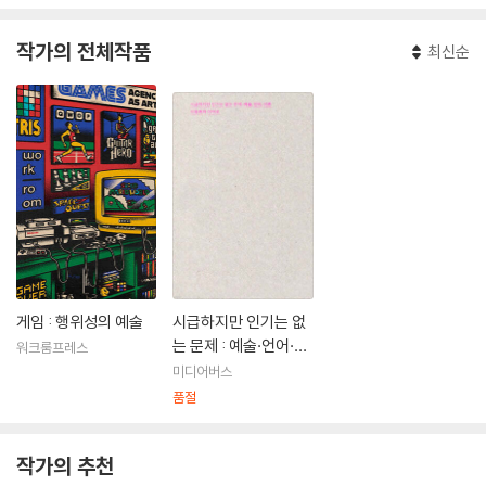
작가의 전체작품
최신순
게임 : 행위성의 예술
시급하지만 인기는 없
는 문제 : 예술·언어·이
워크룸프레스
론
미디어버스
품절
작가의 추천