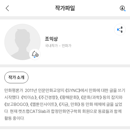
조익상
작가파일
국내작가
만화가
조익상
국내작가
만화가
작가 소개
만화평론가. 2011년 인문만화교양지 《SYNC》에서 만화에 대한 글을 쓰기
시작했다. 《빅이슈》, 《주간경향》, 《황해문화》, 《문화/과학》 등의 잡지와
《보고BOGO》, 《웹툰인사이트》, 《지금, 만화》 등 만화 매체에 글을 실었
다. 현재 캣츠랩CATSlab과 합정만화연구학회 회원으로 동료들과 함께
활동 중이다.