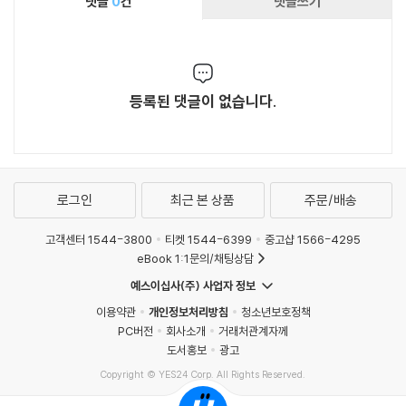
어, 한국 웹툰 사상 가장 깊은 고민과 공부가 투여
댓글
0
건
댓글쓰기
정이 없었지만, 타인들과 함께하며 감정을 되찾
된 작품 중 하나라 해도 과언이 아니다. 게다가 재
고, 자신의 그림자를 직시하며 걸을 수 있게 됐다.
미있다.” 「만화로 보는 세상 - 닥터 프로스트 : 자
〈닥터 프로스트〉는 이를 이야기하기 위해 10년간
신의 그림자를 보며 걷는 일」 『주간경향 1513호』
형식과 톤을 바꿔가며, 또 인물을 성장시켜가며
& 2021 올해의 합정만화상 특별언급 추천평 중
차근차근 걸었다. 시즌4는 개인의 심리만이 아닌
등록된 댓글이 없습니다.
에서
사회 심리까지 겨냥하며 혐오 범죄를 정면으로 다
룬다. 개별 시즌의 형식과 온도를 이만큼 달리하
면서도 통일성을 유지하는 것은 입체적인 캐릭터
와 올곧은 메시지의 힘이다. 규모와 형식을 통틀
로그인
최근 본 상품
주문/배송
어, 한국 웹툰 사상 가장 깊은 고민과 공부가 투여
된 작품 중 하나라 해도 과언이 아니다. 게다가 재
고객센터 1544-3800
티켓 1544-6399
중고샵 1566-4295
미있다.” 「만화로 보는 세상 - 닥터 프로스트 : 자
eBook 1:1문의/채팅상담
신의 그림자를 보며 걷는 일」 『주간경향 1513호』
예스이십사(주) 사업자 정보
& 2021 올해의 합정만화상 특별언급 추천평 중
에서
이용약관
개인정보처리방침
청소년보호정책
PC버전
회사소개
거래처관계자께
도서홍보
광고
Copyright © YES24 Corp. All Rights Reserved.
MATOM9