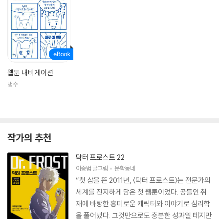
웹툰 내비게이션
냉수
작가의 추천
닥터 프로스트 22
이종범
글그림
문학동네
“첫 삽을 뜬 2011년, 〈닥터 프로스트〉는 전문가의
세계를 진지하게 담은 첫 웹툰이었다. 공들인 취
재에 바탕한 흥미로운 캐릭터와 이야기로 심리학
을 풀어냈다. 그것만으로도 충분한 성과일 테지만