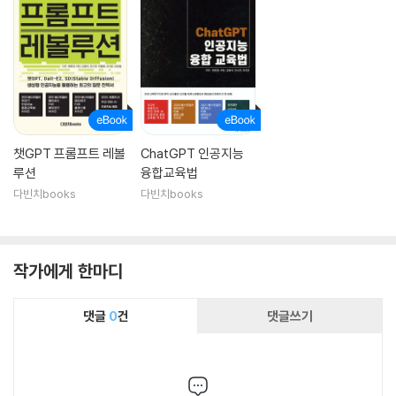
챗GPT 프롬프트 레볼
ChatGPT 인공지능
루션
융합교육법
다빈치books
다빈치books
작가에게 한마디
댓글
0
건
댓글쓰기