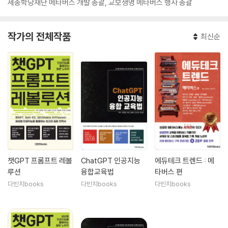
세종학당재단 메타버스 개발 총괄, 교보생명 메타버스 행사 총괄
작가의 전체작품
최신순
챗GPT 프롬프트 레볼
ChatGPT 인공지능
에듀테크 트렌드 : 메
루션
융합교육법
타버스 편
다빈치books
다빈치books
다빈치books