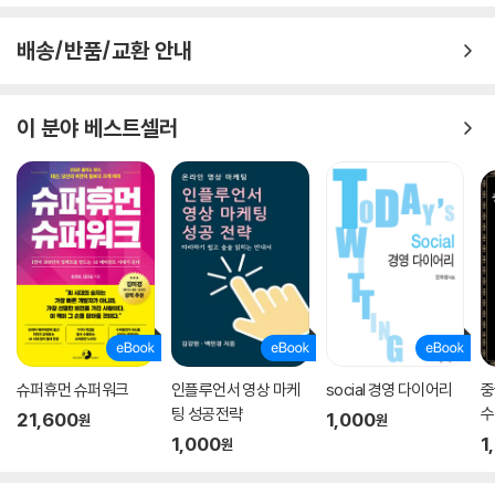
배송/반품/교환 안내
이 분야 베스트셀러
슈퍼휴먼 슈퍼워크
인플루언서 영상 마케
social 경영 다이어리
중
팅 성공전략
수
21,600
1,000
원
원
1,000
1
원