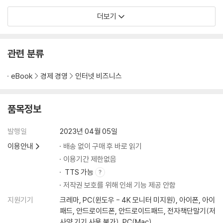
더보기
관련 분류
eBook
경제 경영
인터넷 비즈니스
품목정보
발행일
2023년 04월 05일
이용안내
배송 없이 구매 후 바로 읽기
이용기간 제한없음
TTS 가능
저작권 보호를 위해 인쇄 기능 제공 안함
지원기기
크레마, PC(윈도우 - 4K 모니터 미지원), 아이폰, 아이
패드, 안드로이드폰, 안드로이드패드, 전자책단말기(저
사양 기기 사용 불가), PC(Mac)