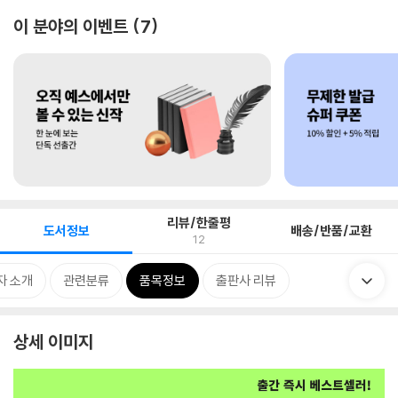
이 분야의 이벤트
7
리뷰/한줄평
도서정보
배송/반품/교환
12
자 소개
관련분류
품목정보
출판사 리뷰
상세 이미지