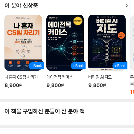
이 분야 신상품
나 혼자 CS팀 차리기
에이전틱 커머스
버티컬 AI 지도
무
퇴
8,900
9,800
9,800
원
원
원
화
1
이 책을 구입하신 분들이 산 분야 책