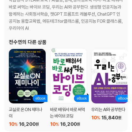
영역 특수적 지식
바로 써먹는 바이브 코딩, 우리는 AI와 공부한다. 생성형 인공지능과
1. 개인적 지식
함께하는 사회정서학습, 챗GPT 프롬프트 레볼루션, ChatGPT 인
2. 개인적 지식의 성장
공지능 융합교육법, 에듀테크for클래스룸, 인공지능 FOR 클래스룸,
3. 영역 특수적 지식
우리아이 AI
4. 영역 특수적 지식의 성장
창의적 문제 발견
전수연
의 다른 상품
1. 문제 발견
2. 영역 특수적 지식 안에서의 문제 발견
3. 문제 발견에서 지식의 연결
4. 문제 발견 공간
5. 스키마 활동
6. 지식과 정보의 차이
7. 지식의 융합
8. 인지적 스캐폴딩(Cognitive Scaffolding)
9. 창의적 문제 발견과 혁신 교육
교실로 온 ON 제미나
바로 배워서 바로 써먹
우리는 AI와 공부한다
이
는 바이브 코딩
10
15,840
%
원
10
16,200
10
16,200
%
%
원
원