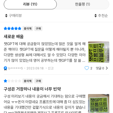
리뷰
11
한줄평
1
구매리뷰
추천순
종이책
구매
새로운 배움
챗GPT에 대해 궁금함이 많았었는데 많은 것을 알게 해
준 책이다. 챗GPT에 질문을 어떻게 해야될지 뿐 아니라,
다양한 생성형 AI에 대해서도 알 수 있었다. 다양한 이야
기가 많이 있었는데 영어 공부하는데 챗GPT를 잘 쓸 수
있다는 것이 매우 흥미롭고 실제로 도움이 되었다. 챗GP
b******5
2023.09.18.
신고
2
댓글
0
T에게 질문(프롬프트라고 하는데)할 때 어떻게 하면 좋
을지 여러 가지 아이디어를 줬는데 이것
종이책
구매
구성은 거창하나 내용이 너무 빈약
구성 미리보기 내용이 궁금해서 기대하는 맘으로 구매했
어요 ㅠㅠ돈이 아깝네요 프롬프트에 대해 좀 더 심도있는
내용을 기대했건만 겉핥기식으로 내용의 깊이가 얕습니
다 gpt관련책 5권째라 제목보고 프롬프트 인사이트를 좀