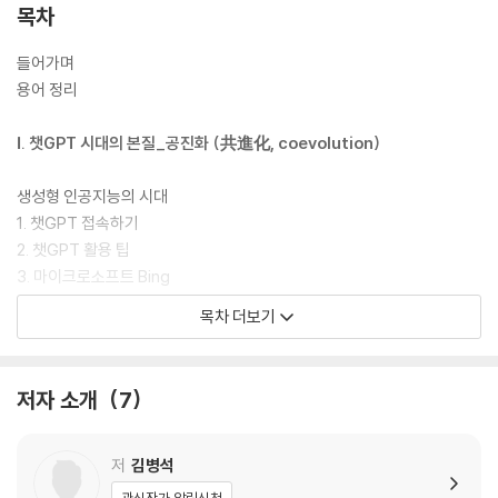
목차
들어가며
용어 정리
Ⅰ. 챗GPT 시대의 본질_공진화 (共進化, coevolution)
생성형 인공지능의 시대
1. 챗GPT 접속하기
2. 챗GPT 활용 팁
3. 마이크로소프트 Bing
목차 더보기
챗GPT 시대, 인간의 역할
뉴칼라(new collar)의 중요성과 인공지능의 활용
1. DALL-E2 달리2
저자 소개
7
2. Stable Diffusion 스테이블 디퓨전
3. Midjourney 디스코드 미드저니
저
김병석
프롬프트 검색/온라인 갤러리