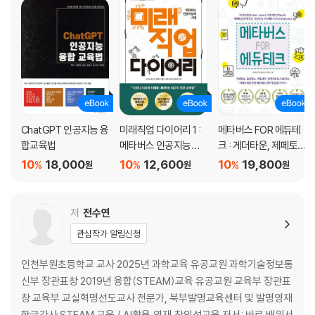
2. 챗GPT로 동요 제작하기
AI로 만드는 동영상
1. 일반적인 동영상 제작 방법
2. 챗GPT로 영상 제작하기
진로 상담
1. 진로 탐색
ChatGPT 인공지능 융
미래직업 다이어리 1 :
메타버스 FOR 에듀테
2. 챗GPT에 진로 상담하기
합교육법
메타버스 인공지능의
크 : 게더타운, 제페토,
시대
이프랜드, 가상현실 코
10
18,000
10
12,600
10
19,800
%
%
%
원
원
원
Ⅲ. 인공지능 활용 STEM 프로젝트 교육
스페이시스
미래를 대비하는 인공지능 활용 프로젝트 교육
저
전수연
지식을 습득하고 활용하는 방식의 변화
관심작가 알림신청
1. 학습자 중심 교육
2. 프로젝트 학습
인천부원초등학교 교사 2025년 과학교육 유공교원 과학기술정보통
3. 캡스톤 디자인
신부 장관표창 2019년 융합(STEAM)교육 유공교원 교육부 장관표
4. STEM 캡스톤 디자인
창 교육부 교실혁명선도교사 전문가, 북부발명교육센터 및 발명영재
학급강사 STEAM 교육 / AI활용,영재,창의성교육 저서: 바로 배워서