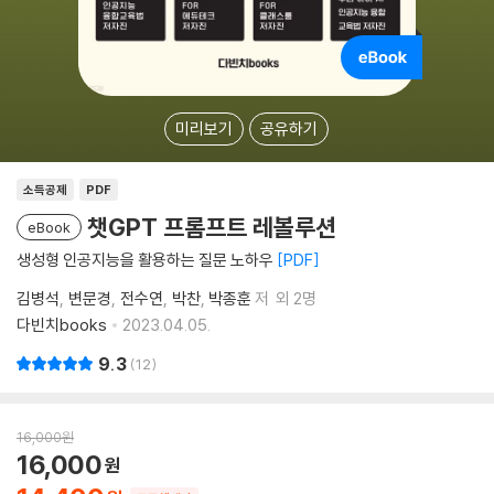
미리보기
공유하기
소득공제
PDF
챗GPT 프롬프트 레볼루션
eBook
생성형 인공지능을 활용하는 질문 노하우
PDF
김병석
변문경
전수연
박찬
박종훈
저
외 2명
다빈치books
2023.04.05.
9.3
12
16,000
원
16,000