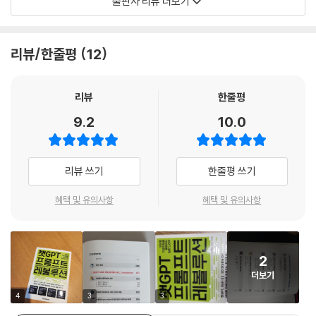
출판사 리뷰 더보기
업가 교육자, 인공지능 활용을 원하는 모든 분들에게 프롬프트 설계를 위
한 가이드가 되기를 바랍니다.
리뷰/한줄평
12
2023 베스트셀러 챗GPT 인공지능 융합교육법 저자진
리뷰
한줄평
9.2
10.0
리뷰 쓰기
한줄평 쓰기
혜택 및 유의사항
혜택 및 유의사항
2
더보기
4
3
3