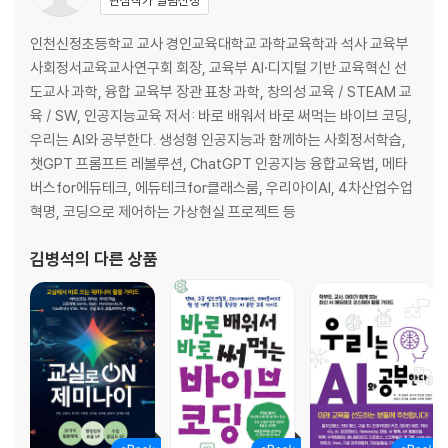
관심작가 알림신청
1. PromptBase 프롬프트 마켓
2. Lexica의 네거티브 프롬프트
인천신정초등학교 교사 경인교육대학교 과학교육학과 석사 교육부
3. DeepDanbooru의 프롬프트 생성 서비스
사회정서교육교사연구회 회장, 교육부 AI·디지털 기반 교육혁신 선
4. Playground AI 이미지 편집
도교사 과학, 융합 교육부 장관 표창 과학, 창의성 교육 / STEAM 교
5. Open Art 이미지 생성
육 / SW, 인공지능교육 저서: 바로 배워서 바로 써먹는 바이브 코딩,
6. PromptHero 프롬프트 공유 플랫폼
우리는 AI와 공부한다. 생성형 인공지능과 함께하는 사회정서학습,
7. Eye for AI 프롬프트 빌더
챗GPT 프롬프트 레볼루션, ChatGPT 인공지능 융합교육법, 메타
8. Promptly.Pro 프롬프트 변경 사이트
버스for에듀테크, 에듀테크for클래스룸, 우리아이AI, 4차산업수업
혁명, 코딩으로 제어하는 가상현실 프로젝트 등
Ⅱ. 대화형 인공지능의 시대, 어떤 프롬프트로 무엇을 할까?
김병석
의 다른 상품
인공지능과 인간의 공존
1. 때로는 두려운 인공지능
2. 인공지능에 인공지능을 묻기
3. 인공지능 토의, 토론 주제
챗GPT로 여행 준비하기
1. 인공지능과 여행