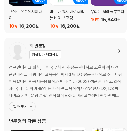
2. 챗GPT로 여행 정보 얻기
3. 챗GPT로 여행 계획하기
교실로 온 ON 제미나
바로 배워서 바로 써먹
우리는 AI와 공부한다
이
는 바이브 코딩
10
15,840
%
원
챗GPT로 영어 학습하기
10
16,200
10
16,200
%
%
원
원
1. 인공지능 언어 모델 챗GPT
2. 챗GPT로 영어단어 공부하기
3. 챗GPT로 영어 작문하기
저
변문경
4. 챗GPT로 대화 연습하기
관심작가 알림신청
챗GPT와 함께라면 나도 동화 작가
성균관대학교 화학, 국어국문학 학사 성균관대학교 교육학 석사 성
1. 글쓰기 과정
균관대학교 사범대학 교육공학 박사(Ph. D.) 성균관대학교 소프트웨
2. 챗GPT로 동화 쓰기
어융합대학 인공지능융합학과 박사 수료(2022) 성균관대학교 화학
과, 국어국문학과 졸업, 동 대학원 교육학석사 삼성전자 DX, DS 메
챗GPT로 이미지 크롤링하기
타버스 기획, 운영 총괄, 산학협력 EXPO PM 교보생명 연수원 메타
1. 이미지 크롤링 코드 생성
버스 구축 총괄, 인천과학대제전 메타버스 기획 AI & 메타버스 콘텐
2. 크롤링 실행하기
펼쳐보기
츠 연구소 소장 / 주식회사 메타유니버스 대표이사 다빈치 Books 출
판 기획 총괄, 인공지능 스토리피아 총괄 2021-2023년 삼성전자 메
AI로 만드는 동요
변문경
의 다른 상품
타버스 세계관 구성 및
1. 일반적인 작곡 방법