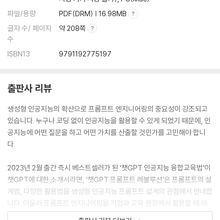
파일/용량
PDF(DRM) | 16.98MB
글자 수/ 페이지
약 208쪽
수
ISBN13
9791192775197
출판사 리뷰
생성형 인공지능의 확산으로 프롬프트 엔지니어링의 중요성이 강조되고
있습니다. 누구나 코딩 없이 인공지능을 활용할 수 있게 되었기 때문에, 인
공지능에 어떤 질문을 하고 어떤 가치를 산출할 것인가를 고민해야 합니
다.
2023년 2월 출간 즉시 베스트셀러가 된 ‘챗GPT 인공지능 융합교육법’이
챗GPT에 대한 소개서라면, ‘챗GPT 프롬프트 레볼루션’은 프롬프트의 설
계법, 다양한 활용법을 생성형 인공지능 프롬프트 설계의 관점에서 안내합
니다. 아울러 프롬프트 엔지니어링을 기업과 교육 현장에서 활용할 때 이
론적인 토대가 될 수 있는 STEM 캡스톤 디자인의 개념도 담았습니다. 기