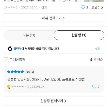
더 깊게 다룰 줄 알고 구매했건만 ㅡㅡ 제일 별루였어요
d******5
2023.05.16.
신고
2
댓글
0
책이 너무 얇고 ㅡㅡ 얇은 덕분에 하루만에 다 읽었네요
이책 비추합니다. 쥐어짠 한가지 장점은 gpt
리뷰 전체보기
리뷰
11
한줄평
1
클린봇
이 부적절한 글을 감지 중입니다.
설정
구매한줄평
추천순
종이책
생성형 인공지능, 챗GPT, Dall-E2, SD 프롬프트 작성법
k******i
2023.04.04.
0
한줄평 전체보기