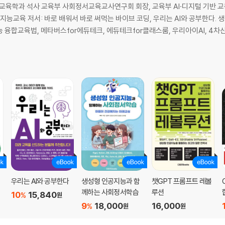
학과 석사 교육부 사회정서교육교사연구회 회장, 교육부 AI·디지털 기반 교육
, 인공지능교육 저서: 바로 배워서 바로 써먹는 바이브 코딩, 우리는 AI와 공부한다
 된다
지능 융합교육법, 메타버스for에듀테크, 에듀테크for클래스룸, 우리아이AI, 
, 게더타운
먹
우리는 AI와 공부한다
생성형 인공지능과 함
챗GPT 프롬프트 레볼
께하는 사회정서학습
루션
10
15,840
%
원
9
18,000
16,000
%
원
원