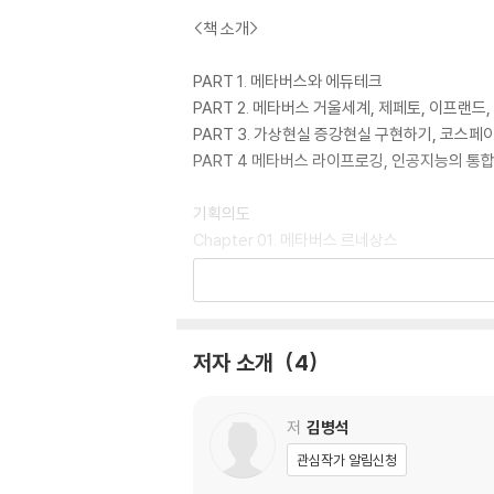
<책 소개>
PART 1. 메타버스와 에듀테크
PART 2. 메타버스 거울세계, 제페토, 이프랜드
PART 3. 가상현실 증강현실 구현하기, 코스페
PART 4 메타버스 라이프로깅, 인공지능의 통
기획의도
Chapter 01. 메타버스 르네상스
01. 메타버스로 입주
02. 소설이 현실이 되어버린 메타버스 시대
03. 메타버스의 4가지 주요 유형
04. 메타버스의 교육 활용 사례
저자 소개
4
05. 메타버스 플랫폼 비교
06. 디지털 네이티브(Digital Native)들의 
07. 콘서트, 웹툰, 웹소설 메타버스
저
김병석
08. 에듀테크(EduTech)
관심작가 알림신청
09. 메타버스와 에듀테크