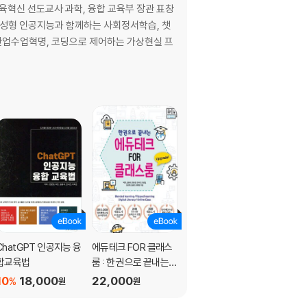
혁신 선도교사 과학, 융합 교육부 장관 표창
. 생성형 인공지능과 함께하는 사회정서학습, 챗
4차산업수업혁명, 코딩으로 제어하는 가상현실 프
ChatGPT 인공지능 융
에듀테크 FOR 클래스
코딩으로 제어하는 가
합교육법
룸 : 한 권으로 끝내는
상현실 VR 프로젝트
원격교육, 온라인 수업
(개정판)
10
18,000
22,000
13,000
%
원
원
원
도구의 모든 것