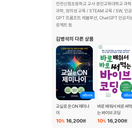
10. 메타버스로 가능한 혁신교육
인천신정초등학교 교사 경인교육대학교 과학교육
11. 메타버스 시대와 프로슈머형 크리에이터
과학, 창의성 교육 / STEAM 교육 / SW
12. 메타버스 시대, ‘재미’는 직업이 되고 진로가
GPT 프롬프트 레볼루션, ChatGPT 인공
13. 메타버스 자유학기제에서 진로 탐색
로젝트 등
14. 고교학점제를 실현할 수 있는 메타버스
15. 메타버스 시대의 교육
김병석
의 다른 상품
16. 학교는 이제 메타버스와 공존
17. 게더타운의 장점과 차별점
18. 디지털 네이티브의 메타버스 라이프
19. 교육에 메타버스를 활용하는 또 다른 장점
20. 메타버스 활용 교육을 위한 제언
PART2. 메타버스 거울세계, 제페토, 이프랜드
교실로 온 ON 제미나
바로 배워서 바로 써
Chapter 01. 제페토(ZEPETO)
이
는 바이브 코딩
01. ‘ZEPETO’ 활용
10
16,200
10
16,200
%
%
원
원
02. ‘ZEPETO’를 이용한 특별활동 진행하기