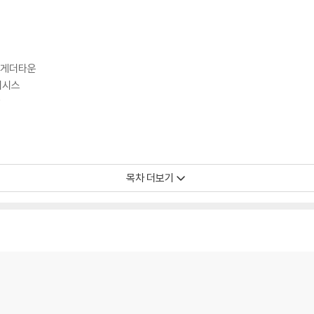
, 게더타운
이시스
합
목차 더보기
메타버스