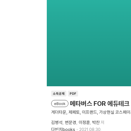
소득공제
PDF
메타버스 FOR 에듀테크
eBook
게더타운, 제페토, 이프랜드, 가상현실 코스페
김병석
변문경
이정훈
박찬
저
다빈치books
2021.08.30.