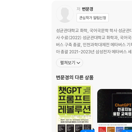
Chapter 02. ‘ifland’ 체험
저
변문경
01. ‘ifland’ 활용
관심작가 알림신청
02. ‘Ifland’를 이용해 행사 진행하기
03. ‘Ifland’를 이용해 교실을 만들고 수업하기
성균관대학교 화학, 국어국문학 학사 성균관대
04. 행사 진행시 발생하는 특징들
사 수료(2022) 성균관대학교 화학과, 국어국
버스 구축 총괄, 인천과학대제전 메타버스 기획
Chaper 03. 게더타운(Gather Town)
아 총괄 2021-2023년 삼성전자 메타버스
01. 게더타운의 장점
02. 게더타운 요금제
펼쳐보기
03. 게더타운에 로그인 하기
(1) 한국어 번역 기능의 설정
변문경
의 다른 상품
04. 템플릿 활용하여 공간 구축하기
(1) 템플릿 선택하기
(2) 카메라와 마이크와 스피커 설정
(3) 구축한 공간에 초대하기
05. ‘Gather Town’ 공간을 이용한 수업 진행