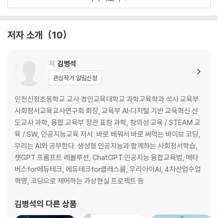
구글 3D 스마트폰으로 즐기는 3D 모험
칸아카데미 키즈 놀이처럼 배우는 영어, 수학
저자 소개
10
데이터쉐프 내가 찍은 사진으로 만드는 색칠공부
퀴버 퀴버 하나면, 세상이 놀이터
수노 AI 우리 가족 노래 만들기
저
김병석
미리캔버스, Remove.bg, 캔바 내 손으로 준비하는 가족행사
관심작가 알림신청
제2장 저학년부터
인천신정초등학교 교사 경인교육대학교 과학교육학과 석사 교육부
사회정서교육교사연구회 회장, 교육부 AI·디지털 기반 교육혁신 선
AI 펭톡 말하기가 쉬워지는 영어 학습 도우미
도교사 과학, 융합 교육부 장관 표창 과학, 창의성 교육 / STEAM 교
AR 동물관찰 내 손안의 동물원
육 / SW, 인공지능교육 저서: 바로 배워서 바로 써먹는 바이브 코딩,
똑똑! 수학탐험대 재미있게 배우는 수학
우리는 AI와 공부한다. 생성형 인공지능과 함께하는 사회정서학습,
애니메이티드 드로잉스, 스크루블리 아이와 함께 만드는 움직이는 세계
챗GPT 프롬프트 레볼루션, ChatGPT 인공지능 융합교육법, 메타
망고툰 누구나 웹툰 작가!
버스for에듀테크, 에듀테크for클래스룸, 우리아이AI, 4차산업수업
code.org, 엔트리 차근차근 코딩 첫걸음
혁명, 코딩으로 제어하는 가상현실 프로젝트 등
제3장 고학년부터
김병석
의 다른 상품