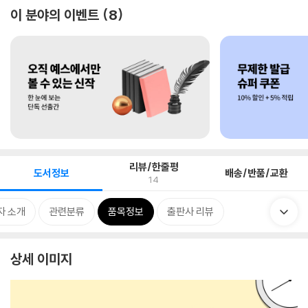
이 분야의 이벤트
8
리뷰/한줄평
도서정보
배송/반품/교환
14
자 소개
관련분류
품목정보
출판사 리뷰
상세 이미지