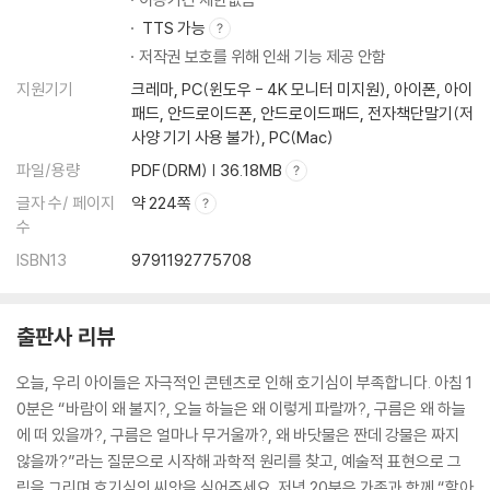
TTS 가능
저작권 보호를 위해 인쇄 기능 제공 안함
지원기기
크레마, PC(윈도우 - 4K 모니터 미지원), 아이폰, 아이
패드, 안드로이드폰, 안드로이드패드, 전자책단말기(저
사양 기기 사용 불가), PC(Mac)
파일/용량
PDF(DRM) | 36.18MB
글자 수/ 페이지
약 224쪽
수
ISBN13
9791192775708
출판사 리뷰
오늘, 우리 아이들은 자극적인 콘텐츠로 인해 호기심이 부족합니다. 아침 1
0분은 “바람이 왜 불지?, 오늘 하늘은 왜 이렇게 파랄까?, 구름은 왜 하늘
에 떠 있을까?, 구름은 얼마나 무거울까?, 왜 바닷물은 짠데 강물은 짜지
않을까?”라는 질문으로 시작해 과학적 원리를 찾고, 예술적 표현으로 그
림을 그리며 호기심의 씨앗을 심어주세요. 저녁 20분은 가족과 함께 “할아