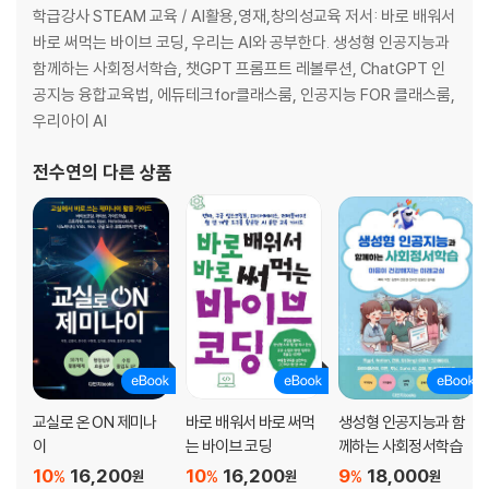
학급강사 STEAM 교육 / AI활용,영재,창의성교육 저서: 바로 배워서
바로 써먹는 바이브 코딩, 우리는 AI와 공부한다. 생성형 인공지능과
함께하는 사회정서학습, 챗GPT 프롬프트 레볼루션, ChatGPT 인
공지능 융합교육법, 에듀테크for클래스룸, 인공지능 FOR 클래스룸,
우리아이 AI
전수연
의 다른 상품
교실로 온 ON 제미나
바로 배워서 바로 써먹
생성형 인공지능과 함
이
는 바이브 코딩
께하는 사회정서학습
10
16,200
10
16,200
9
18,000
%
%
%
원
원
원