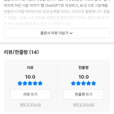
버지의 어린 시절 이야기”를 ChatGPT로 작성하고, AI 도구로 그림책을
만들어 디지털 리터러시와 공감 능력을 키우는 시간으로 활용합니다. 잠들
기 전에는 “오늘 느낀 감정을 색깔로 표현한다면?”이라는 질문으로 AI 추
천 색상 팔레트를 통해 감정을 시각화해 보세요.
출판사 리뷰 더보기
AI가 만들어낸 그림책에는 할머니의 목소리가 담긴 이야기, 아빠와 함께
웃으며 고민한 흔적, 그리고 AI가 창작한 그림속에 스며든 온기가 있습니
다. 이것이 바로 ‘인간의 빛’입니다. 아이의 물음에 “네 생각은 어때?”라고
리뷰/한줄평
14
되물어주고, 실패할 때마다 “이게 진짜 배움이야”라며 포옹해 주세요. 눈
물과 웃음이 있는 교육만이 인공지능 시대를 살아갈 힘을 길러줍니다. 호
기심은 어둠을 밝히는 등대입니다. 배움의 여정에서 아이와 함께 등불을
리뷰
한줄평
들고 걸어가세요.
10.0
10.0
리뷰 쓰기
한줄평 쓰기
혜택 및 유의사항
혜택 및 유의사항