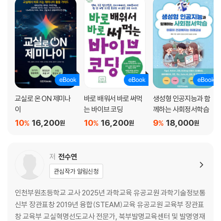
AR 빛 실험실 증강현실로 체험하는 빛 실험
구글 아트앤컬쳐 방구석에서 떠나는 미술관 여행
미리캔버스 쉽고 예쁘게 만드는 발표 자료
Vrew 문서 작성처럼 쉬운 영상 편집
자바실험실 시뮬레이션으로 이해하는 과학원리
알지오매스, EBS 매스 온라인 수학 학습도구
ChatGPT, 콴다, 빅카인즈 우리 아이 AI 튜터
ChatGPT, 프로세싱 AI로 만드는 게임과 디지털아트
교실로 온 ON 제미나
바로 배워서 바로 써먹
생성형 인공지능과 함
이
는 바이브 코딩
께하는 사회정서학습
10
16,200
10
16,200
9
18,000
%
%
%
원
원
원
저
전수연
관심작가 알림신청
인천부원초등학교 교사 2025년 과학교육 유공교원 과학기술정보통
신부 장관표창 2019년 융합(STEAM)교육 유공교원 교육부 장관표
창 교육부 교실혁명선도교사 전문가, 북부발명교육센터 및 발명영재