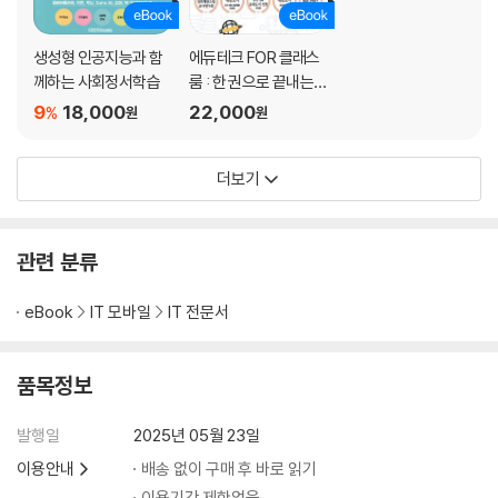
생성형 인공지능과 함
에듀테크 FOR 클래스
께하는 사회정서학습
룸 : 한 권으로 끝내는
원격교육, 온라인 수업
9
18,000
22,000
%
원
원
도구의 모든 것
더보기
관련 분류
eBook
IT 모바일
IT 전문서
품목정보
발행일
2025년 05월 23일
이용안내
배송 없이 구매 후 바로 읽기
이용기간 제한없음