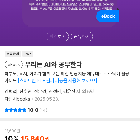
미리보기
공유하기
소득공제
PDF
우리는 AI와 공부한다
eBook
학부모, 교사, 아이가 함께 보는 최신 인공지능 에듀테크 코스웨어 활용
가이드
스마트한 PDF 필기 기능을 사용해 보세요!
김병석
전수연
전은경
진성임
강윤진
저
외 5명
다빈치books
2025.05.23.
10.0
14
17,600
원
10
15,840