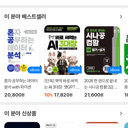
이 분야 베스트셀러
혼자 공부하는 데이터
[단독] 뚝딱 바로 써먹
2026 한 권으로 끝내
2
분석 with 파이썬
는 AI 3대장: 챗GPT ·
는 시나공 컴활 2급 필
용
제미나이 · 클로드
기+실기
문
20,800
10
17,820
21,600
1
%
원
원
원
이 분야 신상품