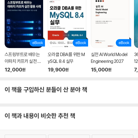
스프링부트로 배우는
오라클 DBA를 위한 M
실전 AI World Model
3
아파치 카프카 실전 활
ySQL 8.4 실무
Engineering 2027
1
용 사례
동
12,000
19,900
15,000
7
원
원
원
이 책을 구입하신 분들이 산 분야 책
이 책과 내용이 비슷한 추천 책