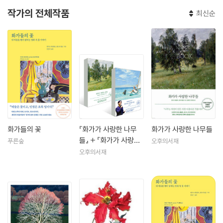
작가의 전체작품
최신순
화가들의 꽃
『화가가 사랑한 나무
화가가 사랑한 나무들
들』 + 『화가가 사랑한
푸른숲
오후의서재
바다』 세트
오후의서재