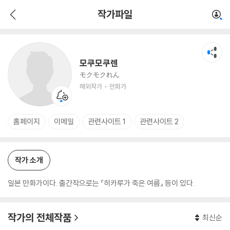
모쿠모쿠렌
작가파일
해외작가
만화가
모쿠모쿠렌
モクモクれん
해외작가
만화가
홈페이지
이메일
관련사이트 1
관련사이트 2
작가 소개
일본 만화가이다. 출간작으로는 『히카루가 죽은 여름』 등이 있다.
작가의 전체작품
최신순