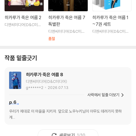
히카루가 죽은 여름 2
히카루가 죽은 여름 7
히카루가 죽은 여름 1
특별판
~7권 세트
디앤씨미디어(D&C미디
어)
디앤씨미디어(D&C미디
디앤씨미디어(D&C미디
어)
어)
품절
작품 밑줄긋기
히카루가 죽은 여름 8
디앤씨미디어(D&C미디어)
g******2
2026.07.13.
사락에서 밑줄 더보기
p.6
우리가 제대로 이 마을을 지키자. 앞으로 노우누키님이 아무도 데려가지 못하
게...
새로보기
1/10