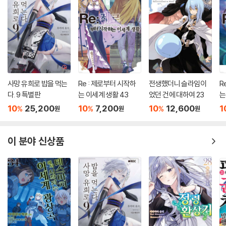
사망 유희로 밥을 먹는
Re : 제로부터 시작하
전생했더니 슬라임이
R
다. 9 특별판
는 이세계 생활 43
었던 건에 대하여 23
는
10
25,200
10
7,200
10
12,600
1
%
%
%
원
원
원
이 분야 신상품