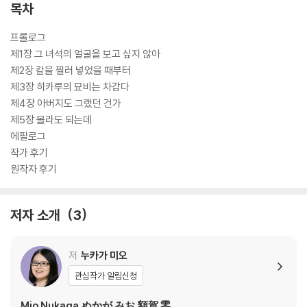
목차
프롤로그
제1장 그 녀석의 얼굴을 보고 싶지 않아
제2장 칼을 찔러 넣었을 때부터
제3장 히카루의 묘비는 차갑다
제4장 아버지도 그랬던 건가
제5장 몰라도 되는데
에필로그
작가 후기
원작자 후기
저자 소개
3
저
누카가 미오
관심작가 알림신청
Mio Nukaga,ぬかが みお,額賀 零