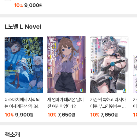
10
9,000
%
원
L노벨 L Novel
데스마치에서 시작되
새 엄마가 데려온 딸이
가끔씩 툭하고 러시아
가
는 이세계 광상곡 34
전 여친이었다 12
어로 부끄러워하는 옆
어
자리의 아랴 양 11
자
10
9,900
10
7,650
10
7,650
1
%
%
%
원
원
원
판
책소개