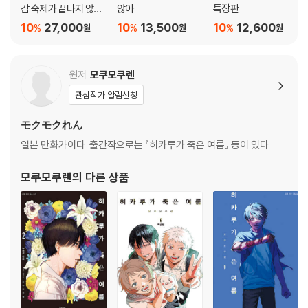
감 숙제가 끝나지 않아
않아
특장판
세트
10
27,000
10
13,500
10
12,600
%
%
%
원
원
원
원저
모쿠모쿠렌
관심작가 알림신청
モクモクれん
일본 만화가이다. 출간작으로는 『히카루가 죽은 여름』 등이 있다.
모쿠모쿠렌
의 다른 상품