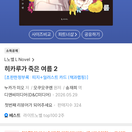
사이즈비교
파트너샵
공유하기
소득공제
L노벨 L Novel
히카루가 죽은 여름 2
초판한정부록 : 띠지+일러스트 카드 (책과랩핑)
누카가 미오
저
모쿠모쿠렌
원저
송재희
역
디앤씨미디어(D&C미디어)
2026.05.29.
첫번째 리뷰어가 되어주세요
판매지수
324
베스트
라이트노벨 top100 2주