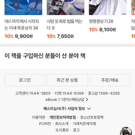
데스마치에서 시작되
사망 유희로 밥을 먹는
정령환상기 28
저
는 이세계 광상곡 34
다. 9
달
10
8,100
%
원
10
9,900
10
7,650
1
%
%
원
원
이 책을 구입하신 분들이 산 분야 책
로그인
최근 본 상품
주문/배송
고객센터 1544-3800
티켓 1544-6399
중고샵 1566-4295
eBook 1:1문의/채팅상담
예스이십사(주) 사업자 정보
이용약관
개인정보처리방침
청소년보호정책
PC버전
회사소개
거래처관계자께
도서홍보
광고