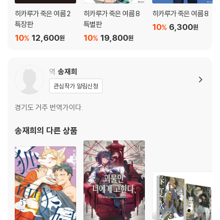
히카루가 죽은 여름 2
히카루가 죽은 여름 8
히카루가 죽은 여름 8
특장판
특별판
10
6,300
%
원
10
12,600
10
19,800
%
%
원
원
역
송재희
관심작가 알림신청
경기도 거주 번역가이다.
송재희
의 다른 상품