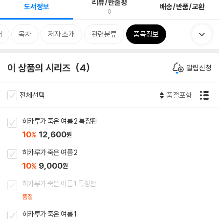
리뷰/한줄평
도서정보
배송/반품/교환
0
개
목차
저자 소개
관련분류
품목정보
이 상품의 시리즈
4
알림신청
전체선택
품절포함
히카루가 죽은 여름 2 특장판
10
12,600
%
원
히카루가 죽은 여름 2
10
9,000
%
원
히카루가 죽은 여름 1 특장판
품절
히카루가 죽은 여름 1