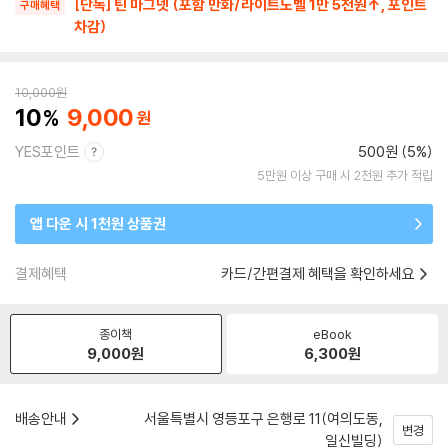
[단독] 틴 마그넷 (포함 만화/라이트노벨 1만 5천원↑, 포인트
구매혜택
차감)
10,000
원
10
9,000
YES포인트
500원 (5%)
5만원 이상 구매 시 2천원 추가 적립
앱 다운 시 1천원 상품권
결제혜택
카드/간편결제 혜택을 확인하세요
종이책
eBook
9,000
원
6,300
원
배송안내
서울특별시 영등포구 은행로 11(여의도동,
변경
일신빌딩)