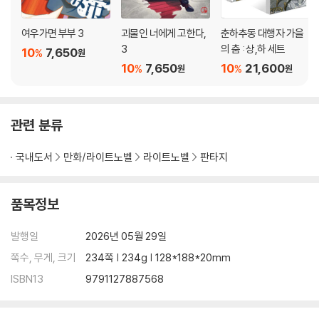
여우가면 부부 3
괴물인 너에게 고한다,
춘하추동 대행자 가을
3
의 춤 : 상,하 세트
10
7,650
%
원
10
7,650
10
21,600
%
%
원
원
관련 분류
국내도서
만화/라이트노벨
라이트노벨
판타지
품목정보
발행일
2026년 05월 29일
쪽수, 무게, 크기
234쪽 | 234g | 128*188*20mm
ISBN13
9791127887568