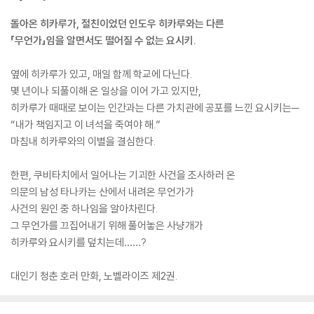
돌아온 히카루가, 절친이었던 인도우 히카루와는 다른
「무언가」임을 알면서도 떨어질 수 없는 요시키.
옆에 히카루가 있고, 매일 함께 학교에 다닌다.
몇 년이나 되풀이해 온 일상을 이어 가고 있지만,
히카루가 때때로 보이는 인간과는 다른 가치관에 공포를 느낀 요시키는─
“내가 책임지고 이 녀석을 죽여야 해.”
마침내 히카루와의 이별을 결심한다.
한편, 쿠비타치에서 일어나는 기괴한 사건을 조사하러 온
의문의 남성 타나카는 산에서 내려온 무언가가
사건의 원인 중 하나임을 알아차린다.
그 무언가를 끄집어내기 위해 풀어놓은 사냥개가
히카루와 요시키를 덮치는데……?
대인기 청춘 호러 만화, 노벨라이즈 제2권.