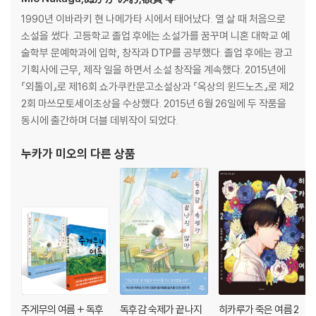
1990년 이바라키 현 나메가타 시에서 태어났다. 열 살 때 처음으로
소설을 썼다. 고등학교 졸업 후에는 소설가를 꿈꾸며 니혼 대학교 예
술학부 문예학과에 입학, 창작과 DTP를 공부했다. 졸업 후에는 광고
기획사에 근무, 제작 일을 하면서 소설 창작을 계속했다. 2015년에
『외톨이』로 제16회 쇼가쿠칸문고소설상과 『옥상의 윈드노츠』로 제2
2회 마쓰모토세이초상을 수상했다. 2015년 6월 26일에 두 작품을
동시에 출간하며 더블 데뷔작이 되었다.
누카가 미오
의 다른 상품
주게무의 여름 + 독후
독후감 숙제가 끝나지
히카루가 죽은 여름 2