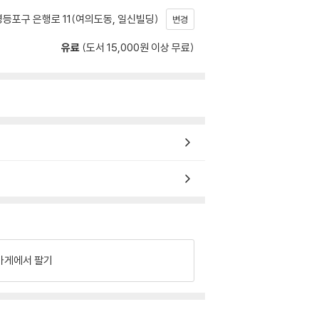
등포구 은행로 11(여의도동, 일신빌딩)
변경
유료
(도서 15,000원 이상 무료)
가게에서 팔기