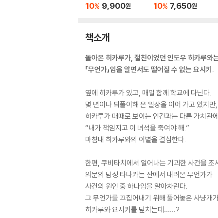
10
9,900
10
7,650
%
%
원
원
책소개
돌아온 히카루가, 절친이었던 인도우 히카루와는
「무언가」임을 알면서도 떨어질 수 없는 요시키.
옆에 히카루가 있고, 매일 함께 학교에 다닌다.
몇 년이나 되풀이해 온 일상을 이어 가고 있지만,
히카루가 때때로 보이는 인간과는 다른 가치관에
“내가 책임지고 이 녀석을 죽여야 해.”
마침내 히카루와의 이별을 결심한다.
한편, 쿠비타치에서 일어나는 기괴한 사건을 조
의문의 남성 타나카는 산에서 내려온 무언가가
사건의 원인 중 하나임을 알아차린다.
그 무언가를 끄집어내기 위해 풀어놓은 사냥개
히카루와 요시키를 덮치는데……?