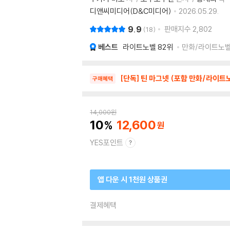
디앤씨미디어(D&C미디어)
2026.05.29.
9.9
판매지수
2,802
18
베스트
라이트노벨
82위
만화/라이트노벨 
[단독] 틴 마그넷 (포함 만화/라이트노
구매혜택
14,000
원
10
12,600
YES포인트
앱 다운 시 1천원 상품권
결제혜택