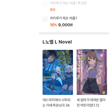
히카루가 죽은 여름 1 특장판
품절
히카루가 죽은 여름 1
10
9,000
%
원
L노벨 L Novel
데스마치에서 시작되
새 엄마가 데려온 딸이
는 이세계 광상곡 34
전 여친이었다 12