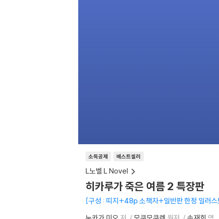
소득공제
베스트셀러
L노벨 L Novel
히카루가 죽은 여름 2 특장판
구성 : 띠지+48p 소책자+일반판 한정 일러스
누카가 미오
저
모쿠모쿠렌
원저
송재희
역