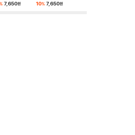
이 되어있었다 10
7,650
10
7,650
%
%
원
원