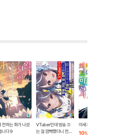
 전하는 화가 나셨
VTuber인데 방송 끄
이세계 치트 마술사 10
의매생활 
봅니다 9
는 걸 깜빡했더니 전설
10
7,650
10
7
%
%
원