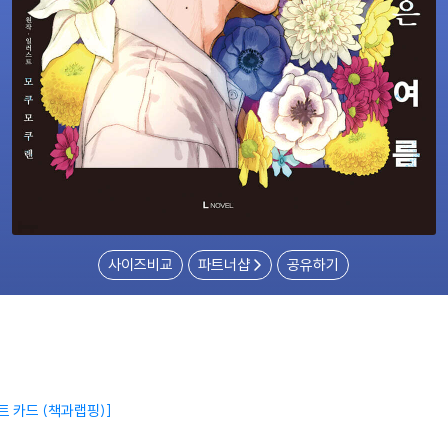
사이즈비교
파트너샵
공유하기
트 카드 (책과랩핑)