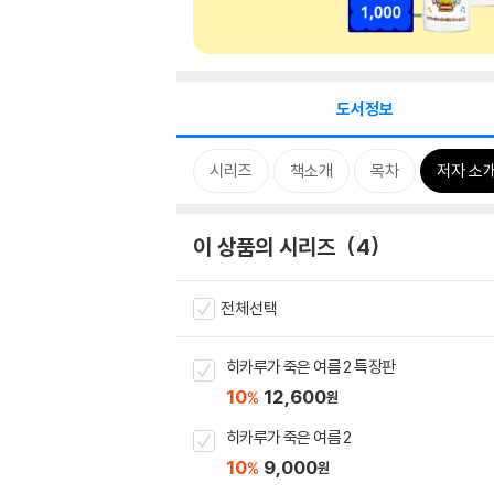
도서정보
시리즈
책소개
목차
저자 소
이 상품의 시리즈
4
전체선택
히카루가 죽은 여름 2 특장판
10
12,600
%
원
히카루가 죽은 여름 2
10
9,000
%
원