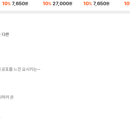
자리의 아랴 양 11
자리의 아랴 양 11 특별
10
7,650
10
27,000
10
7,650
10
%
%
%
원
원
원
판
 다른
 공포를 느낀 요시키는─
사하러 온
가