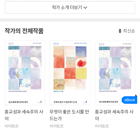
변화가 사람들이 믿는 것과 그 믿음을 실천하는 방식에 어떤 영향을 미치
작가 소개 더보기
는지에 관심이 많다. 지금은 종교적 신념과 실천이 주변 문화의 변화에 어
떻게 구체적인 영향을 미치는지에 대한 연구와 강의를 하고 있다. 몇 차례
한국을 방문한 바 있는 그녀는 2021년에 영국 아카데미(Fellow of the B
작가의 전체작품
최신순
ritish Academy)의 회원으로 선출되었다. 저서로 Between a Rock a
nd a Hard Place: Public Theology in a Post-Secular Age, Transf
orming Practice: Pastoral Theology in an Age of Uncertainty, T
heological Reflection 외 다수가 있다.
종교성과 세속주의 사
무엇이 좋은 도시를 만
종교성과 세속주의 사
이
드는가
이
비아토르
비아토르
비아토르