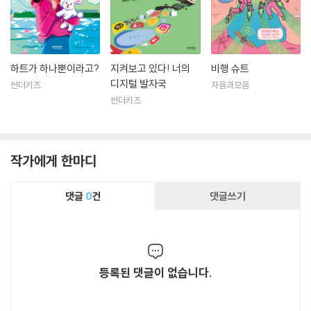
하트가 하나뿐이라고?
지켜보고 있다! 너의
비행 슈트
디지털 발자국
썬더키즈
자음과모음
썬더키즈
작가에게 한마디
댓글
0
건
댓글쓰기
등록된 댓글이 없습니다.