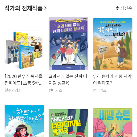
작가의 전체작품
최신순
[2026 한우리 독서올
교과서에 없는 진짜 디
우리 동네가 식품 사막
림피아드] 초등 5학년
지털 성교육
이 된다고?
필독서 세트
철수와영희
썬더키즈
썬더키즈