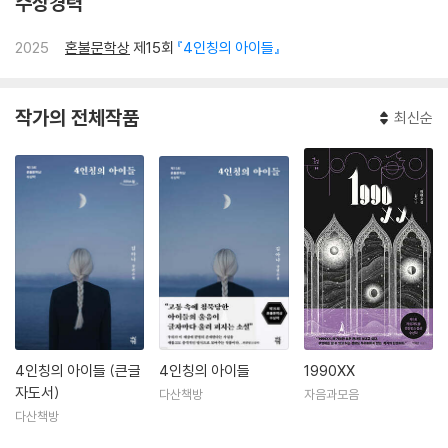
수상경력
2025
혼불문학상
제15회
『4인칭의 아이들』
작가의 전체작품
최신순
4인칭의 아이들 (큰글
4인칭의 아이들
1990XX
자도서)
다산책방
자음과모음
다산책방