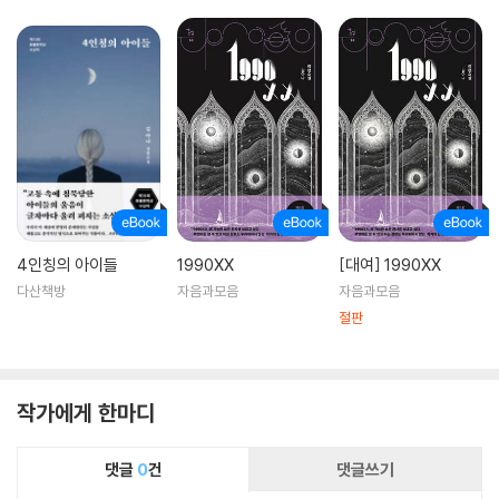
4인칭의 아이들
1990XX
[대여] 1990XX
다산책방
자음과모음
자음과모음
절판
작가에게 한마디
댓글
0
건
댓글쓰기