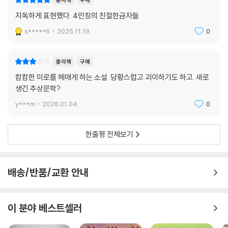
드문 시도를 보여준다. 잔혹한 현실을 뚫고 나온 이들의 증언은 결국 문학
지독하게 표현했다. 4인칭의 친절한금자들
이 도달할 수 있는 가장 멀고 뜨거운 지점, 바로 ‘우리들’이라는 자리에 도
착한다.
s*****6
2025.11.19.
0
글자와 문장을 넘어 목소리가 되고 마는,
종이책
구매
생생한 악몽 속 몸부림의 서사
“아직도 같은 악몽을 꾸고 있습니다. 저는 울었습니다. 열다섯 살이고요.”
캄캄한 미로를 헤매게 하는 소설. 당황스럽고 괴이하기도 하고. 새로
생긴 추상문학?
『4인칭의 아이들』은 고통을 응시하는 방식 자체를 바꾸는 소설이다. 작가
y***m
2026.01.04.
0
는 피해와 증언, 기억과 언어의 경계를 허물며, 문학이 어디까지 타인의 고
통에 다가갈 수 있는지를 집요하게 묻는다. 이 작품의 인물들은 ‘누군가의
한줄평 전체보기
이야기’가 아니라, 스스로의 문장을 되찾은 존재들이다. 그들은 세상의 언
어가 자신들을 정의할 수 없다는 것을 깨닫고 ‘4인칭’이라는 새로운 시점
을 통해 서로를 불러낸다. 이때의 ‘우리들’은 단순한 다수가 아니라 상처를
배송/반품/교환 안내
공유하고 그럼에도 살아남은 존재들의 다층적인 합성체다.
작가는 폭력의 현장을 외면하지 않되, 그것을 감정의 진탕으로 그리지 않
이 분야 베스트셀러
는다. 대신, 기억의 파편들을 절제된 언어로 엮어내며 ‘증언 이후의 문학’이
나아갈 방향을 제시한다. 이 소설은 또한 지금 한국문학이 가장 치열하게