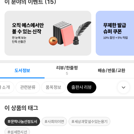
이 분야의 이벤트
15
리뷰/한줄평
도서정보
배송/반품/교환
5
 소개
관련분류
품목정보
출판사 리뷰
이 상품의 태그
#문학나눔선정도서
#사회의이면
#세상과맞설수있는용기
#섬세한시선