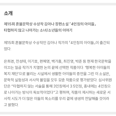
소개
제15회 혼불문학상 수상작 김아나 장편소설 『4인칭의 아이들』
타협하지 않고 나아가는 소녀/소년들의 이야기
제15회 혼불문학상 수상작인 김아나 작가의 『4인칭의 아이들』이 출간되
었다.
은희경, 전성태, 이기호, 편혜영, 백가흠, 최진영, 박준 등 현재 한국문학을
이끄는 일곱 작가가 치열한 논의 끝에 선택한 작품이다. ‘행복한 아이들의
복지 재단’으로 불리는 시설에서 생활한 아이들의 증언을 그린 이 소설은,
문학적 실험성과 서사적 몰입을 모두 갖춘 작품으로 평가받았다. 심사위원
단은 “타협하지 않는 서술을 통해 3인칭에서 3.5인칭, 종내에는 4인칭으
로 나아가는 방식이 독보적이었다”고 평하며, 작품이 제시하는 새로운 서
사적 시도가 더 많은 이들의 목소리를 우리 곁에 생생히 전달해줄 것이라
고 밝혔다.