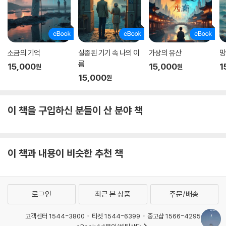
소금의 기억
실종된 기기 속 나의 이
가상의 유산
망
름
15,000
15,000
1
원
원
15,000
원
이 책을 구입하신 분들이 산 분야 책
이 책과 내용이 비슷한 추천 책
로그인
최근 본 상품
주문/배송
고객센터 1544-3800
티켓 1544-6399
중고샵 1566-4295