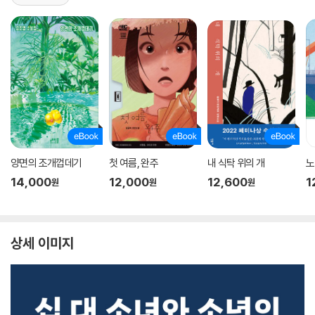
양면의 조개껍데기
첫 여름, 완주
내 식탁 위의 개
노
14,000
12,000
12,600
1
원
원
원
상세 이미지