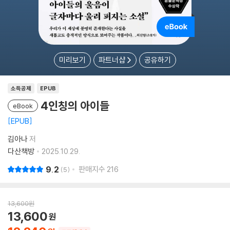
미리보기
파트너샵
공유하기
소득공제
EPUB
4인칭의 아이들
eBook
EPUB
김아나
저
다산책방
2025.10.29.
9.2
판매지수
216
5
13,600
원
13,600