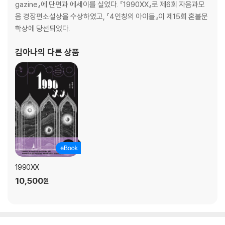
gazine』에 단편과 에세이를 실었다. 『1990XX』로 제6회 자음과모
음 경장편소설상을 수상하였고, 『4인칭의 아이들』이 제15회 혼불문
학상에 당선되었다.
김아나
의 다른 상품
1990XX
10,500
원