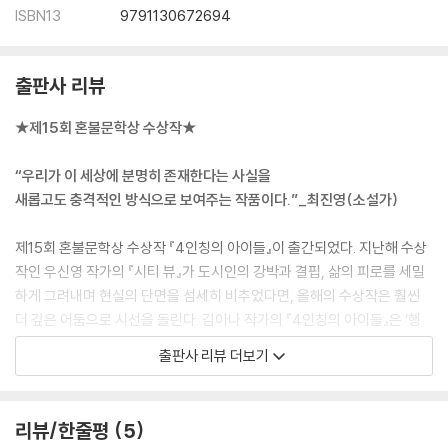
ISBN13
9791130672694
출판사 리뷰
★제15회 혼불문학상 수상작★
“우리가 이 세상에 분명히 존재한다는 사실을
새롭고도 충격적인 방식으로 보여주는 작품이다.”_최진영(소설가)
제15회 혼불문학상 수상작 『4인칭의 아이들』이 출간되었다. 지난해 수상
작인 우신영 작가의 『시티 뷰』가 도시인의 강박과 결핍, 삶의 피로를 세밀
하게 그려내며 현실의 단면을 섬세히 비추었다면, 올해의 수상작은 훨씬
더 깊은 어둠으로 시선을 돌린다. 김아나 작가의 『4인칭의 아이들』은 ‘행
복한 아이들의 복지 재단’이라 불리는 곳에서 생활했던 아이들의 이야기를
출판사 리뷰 더보기
통해, 보호라는 이름 아래 감춰진 폭력과 착취의 구조를 해부한다. 표면적
으로는 따뜻한 자선의 언어를 내세운 재단이 실은 아이들의 삶을 통제하고
이용하는 시스템이었음을 드러내면서 인간이 만든 선의와 제도의 그림자
리뷰/한줄평
5
를 가차 없이 보여준다.