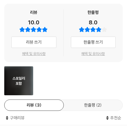
올해로 15회를 맞은 혼불문학상은 故최명희 작가의 대하소설 『혼불』이 품
리뷰
한줄평
은 인간의 불멸성과 언어의 진정성을 오늘의 문학으로 되살리고자 제정된
10.0
8.0
상이다. 그 정신을 잇는 수상작들은 시대의 상처를 정면으로 응시하며, 한
국문학이 나아가야 할 윤리적 방향을 제시해왔다. 은희경, 전성태, 이기호,
편혜영, 백가흠, 최진영, 박준 등 현재 가장 활발하게 활동하며 문학계를
리뷰 쓰기
한줄평 쓰기
이끄는 일곱 명의 작가가 심사를 맡았고, 올해는 330편이 넘는 응모작 가
운데 『4인칭의 아이들』이 선정되었다. 김아나는 2021년 등단 이후 꾸준히
혜택 및 유의사항
혜택 및 유의사항
단편과 장편을 발표해 왔으며, 이번 수상으로 “더 많은 이들의 작은 목소리
를 우리 곁에 생생히 전달해줄” 작가라는 평가를 받았다.
스포일러
고통 속에 침묵당한 아이들의 울음이
포함
글자마다 울려 퍼지는 소설
“저는 아빠를 발로 찼어요. 십 분 정도, 매일같이, 죽었으면 하고.”
리뷰
3
한줄평
2
‘행복한 아이들의 복지 재단’이라 불리던 곳에서 자라난 아이들이 있다. 『4
인칭의 아이들』은 그 재단의 이면, 보호의 이름으로 포장된 착취와 통제를
구매리뷰
추천순
고발하며 시작된다. ‘P읍’ 출신의 두 아이, 광지와 오로라는 화려한 후원 아
래 새로운 삶을 약속받지만, 곧 재단이 아이들의 삶을 통제하고 소비하는