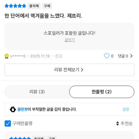
종이책
구매
시스템임을 깨닫는다. 같은 꿈을 꾸기 시작한 그들은 자신들의 기억이 다
른 아이들과도 연결되어 있음을 알게 되고, 잊히지 않고 다시 살아남기 위
한 단어에서 역겨움을 느꼈다. 제프리.
해 서로의 목소리를 모은다. 이 소설은 ‘나’와 ‘너’, ‘그/그녀’로는 표현할 수
없는 집단적 고통을 기록하기 위해 ‘4인칭’이라는 새로운 시점을 제시하
스포일러가 포함된 글입니다!
며, 상처의 개인사를 넘어 목소리를 빼앗긴 존재를 ‘우리들’로 정의하는 순
글보기
간을 포착한다. 현실의 폭력과 환상의 경계를 넘나드는 서사 속에서 작가
는 문학이 어떻게 증언이 될 수 있는지를 묻는다.
s*****6
2025.11.19.
신고
0
댓글
0
『4인칭의 아이들』은 학대와 가난, 착취와 침묵 속에서 자란 아이들의 서사
리뷰 전체보기
를 통해 인간이 끝내 연대로 나아가는 과정을 보여준다. 아이들은 더 이상
피해자가 아니다. 폭력의 구조 안에서 태어나고 길러졌지만, 그 언어를 다
시 쓰고 서로를 지탱하며 새로운 생존의 문법을 만들어낸다. 작가는 문학
리뷰
3
한줄평
2
이 피해의 재현에 머물지 않고, 말할 수 없었던 이들에게 언어를 돌려주는
방식으로 응답한다.
클린봇
이 부적절한 글을 감지 중입니다.
설정
작가의 문체는 시종일관 거칠고 날것처럼 느껴지지만 그 안에는 치열한 윤
구매한줄평
추천순
리적 감각이 흐른다. ‘타협하지 않는 서술’을 통해 3인칭에서 3.5인칭, 종
내에는 4인칭으로 나아가는 이 작품은, 상처를 집단적 언어로 바꾸어내는
종이책
구매