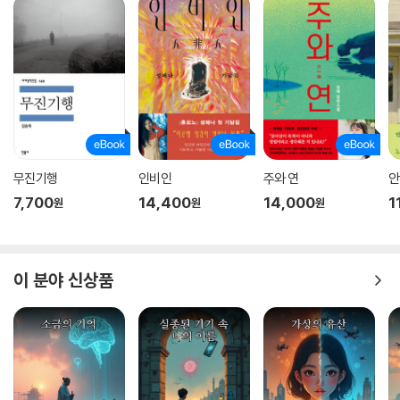
질문해야 할 영역인 사회적 폭력과 집단적 침묵, 그리고 그 속의 생존자들
에 대한 문제를 정면으로 다룬다. ‘말해지는 존재’가 아니라 ‘말하는 존
재’로서의 아이들을 내세움으로써, 문학이 더 이상 위로의 언어가 아닌 현
실을 견디는 언어가 될 수 있음을 증명한다.
결국 『4인칭의 아이들』은 한 세대의 기억이자 아직도 살아남아 말하고 있
는 이들의 기록이다. 그들은 꿈을 공유하고, 서로의 생존을 증명하며, 자신
들의 언어를 새로 발명한다. 그렇게 ‘문학의 바깥’이라 여겨졌던 자리에서
무진기행
인비인
주와 연
안
아이들은 끝내 문학을 다시 써 내려간다. 그것이 이 작품이 남기는 가장 뜨
7,700
14,400
14,000
1
원
원
원
거운 증언이다.
이 분야 신상품