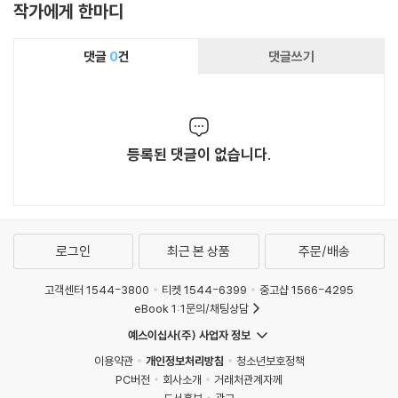
작가에게 한마디
댓글
0
건
댓글쓰기
등록된 댓글이 없습니다.
로그인
최근 본 상품
주문/배송
고객센터 1544-3800
티켓 1544-6399
중고샵 1566-4295
eBook 1:1문의/채팅상담
예스이십사(주) 사업자 정보
이용약관
개인정보처리방침
청소년보호정책
PC버전
회사소개
거래처관계자께
도서홍보
광고