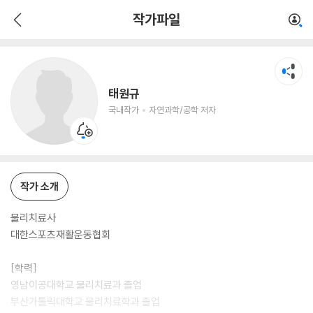
태원규
작가파일
국내작가
자연과학/공학 저자
태원규
국내작가
자연과학/공학 저자
작가 소개
물리치료사
대한스포츠재활운동협회
[학력]
영남이공대학교 물리치료과 졸업
부산가톨릭대학교 물리치료학과 졸업