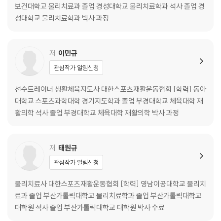
2. 검사 및 평가
보건대학교 물리치료과 졸업 경성대학교 물리치료학과 석사 졸업 경
3. 기능평가
성대학교 물리치료학과 박사 과정
4. 가동성 운동
5. 보강운동
6. 자가근막이완 (폼롤러)
저
이민규
7. 테이핑
관심작가 알림신청
04 팔꿈치 Elbow
선수트레이너 생활체육지도사 대한스포츠재활운동협회 [학력] 동아
대학교 스포츠과학대학 경기지도학과 졸업 부경대학교 체육대학 재
1. 팔꿈치 부상 종류 및 발생 메커니즘, 증상
활의학 석사 졸업 부경대학교 체육대학 재활의학 박사 과정
2. 검사 및 평가
3. 기능평가
4. 가동성 운동
저
태원규
5. 보강운동
관심작가 알림신청
6. 자가근막이완 (폼롤러)
7. 테이핑
물리치료사 대한스포츠재활운동협회 [학력] 영남이공대학교 물리치
료과 졸업 부산가톨릭대학교 물리치료학과 졸업 부산가톨릭대학교
05 손목 Wrist
대학원 석사 졸업 부산가톨릭대학교 대학원 박사 수료