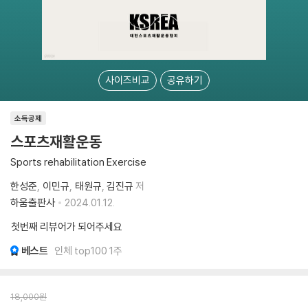
사이즈비교
공유하기
소득공제
스포츠재활운동
Sports rehabilitation Exercise
한성준
이민규
태원규
김진규
저
하움출판사
2024.01.12.
첫번째 리뷰어가 되어주세요
베스트
인체 top100 1주
18,000
원