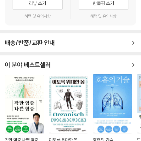
09 피로골절 Stress fracture
리뷰 쓰기
한줄평 쓰기
혜택 및 유의사항
혜택 및 유의사항
1. 피로골절 부위 종류 및 발생 메커니즘, 증상
2. 검사 및 평가
3. 보강운동
배송/반품/교환 안내
10 근육파열 Muscle rupture
1. 근육파열 부위 종류 및 발생 메커니즘, 증상
이 분야 베스트셀러
2. 검사 및 평가
3. 기능평가
4. 가동성 운동
5. 보강운동
6. 자가근막이완 (폼롤러)
착한 염증 나쁜 염증
이토록 위대한 몸
호흡의 기술
드