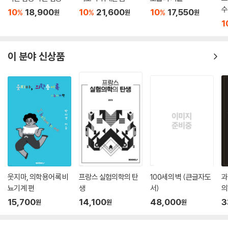
수
10
18,900
10
21,600
10
17,550
%
%
%
원
원
원
1
이 분야 신상품
웃지마, 의학용어록 비
프랑스 실험의학의 탄
100세의 벽 (큰글자도
과
뇨기계 편
생
서)
의
15,700
14,100
48,000
3
원
원
원