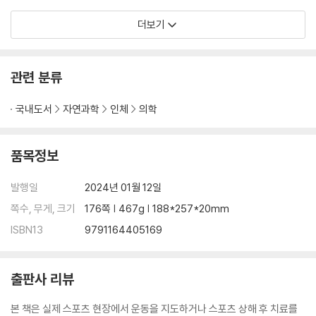
1. 손목 부상 종류 및 발생 메커니즘, 증상
더보기
2. 검사 및 평가
3. 기능평가
4. 가동성 운동
관련 분류
5. 보강운동
6. 자가근막이완 (폼롤러)
국내도서
자연과학
인체
의학
7. 테이핑
06 골반 Pelvis
품목정보
1. 골반 부상 종류 및 발생 메커니즘, 증상
발행일
2024년 01월 12일
2. 검사 및 평가
쪽수, 무게, 크기
176쪽 | 467g | 188*257*20mm
3. 기능평가
ISBN13
9791164405169
4. 가동성 운동
5. 보강운동
6. 자가근막이완 (폼롤러)
출판사 리뷰
07 무릎 Knee
본 책은 실제 스포츠 현장에서 운동을 지도하거나 스포츠 상해 후 치료를