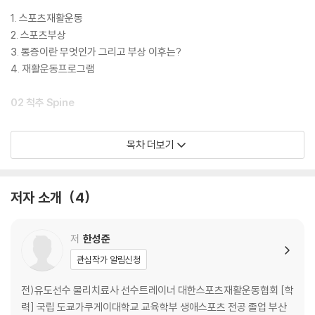
1. 스포츠재활운동
2. 스포츠부상
3. 통증이란 무엇인가 그리고 부상 이후는?
4. 재활운동프로그램
02 척추 Spine
1. 척추 부상 종류 및 발생 메커니즘, 증상
목차 더보기
2. 검사
3. 기능평가
4. 가동성 운동
저자 소개
4
5. 보강운동
6. 자가 근막이완 (폼롤러)
7. 테이핑
저
한성준
관심작가 알림신청
03 어깨 Shoulder
전)유도선수 물리치료사 선수트레이너 대한스포츠재활운동협회 [학
1. 어깨 부상 종류 및 발생 메커니즘, 증상
력] 국립 도쿄가쿠게이대학교 교육학부 생애스포츠 전공 졸업 부산