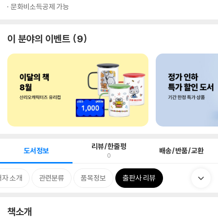
문화비소득공제 가능
이 분야의 이벤트
9
리뷰/한줄평
도서정보
배송/반품/교환
0
저자 소개
관련분류
품목정보
출판사 리뷰
책소개