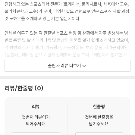
진행하고 있는 스포츠의학 전문가(트레이너, 물리치료사, 체육대학 교수,
1. 무릎 부상 종류 및 발생 메커니즘, 증상
물리치료학과 교수)가 모여, 다양한 필드 경험으로 얻은 스포츠 재활 과정
2. 검사 및 평가
및 노하우를 소개하고 있는 기본 입문서이다.
3. 기능평가
4. 가동성 운동
인체를 이루고 있는 각 관절별 스포츠 현장 및 상황에서 자주 발생하는 병
5. 보강운동
변들 종류 및 발생 메커니즘 및 증상의 이론을 알기 쉽게 소개하고 있으며,
6. 자가근막이완 (폼롤러)
각 병변의 검사 및 평가, 기능평가, 가동성 운동, 보강 운동, 자가근막이완
7. 테이핑
(폼롤러), 테이핑 순으로 실제 상해부터 운동 그리고 예방까지 필요한 요
소들을 담아 제작되었다.
08 발목 Ankle
출판사 리뷰 더보기
본 책의 목표는 스포츠를 지도하는 트레이너 및 각 종목 지도자가 상해 발
1. 발목 부상 종류 및 발생 메커니즘, 증상
생 시 기초적 이론을 가지고 어떠한 재활 전략을 통해 필드에 복귀 그리고
2. 검사 및 평가
리뷰/한줄평
0
예방까지 이어 나갈 수 있는지 기초 이해를 돕는데 목적으로 하였다.
3. 기능평가
4. 가동성 운동
리뷰
한줄평
5. 보강운동
6. 자가근막이완 (폼롤러)
첫번째 리뷰어가
첫번째 한줄평을
7. 테이핑
되어주세요.
남겨주세요.