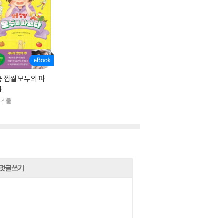
 짭짤 모두의 파
타
곰스쿨
댓글쓰기