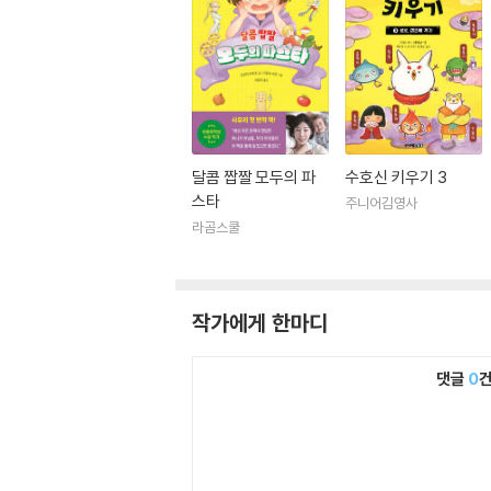
달콤 짭짤 모두의 파
수호신 키우기 3
스타
주니어김영사
라곰스쿨
작가에게 한마디
댓글
0