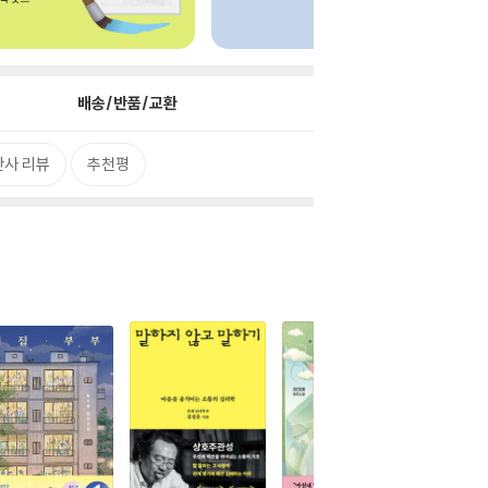
배송/반품/교환
판사 리뷰
추천평