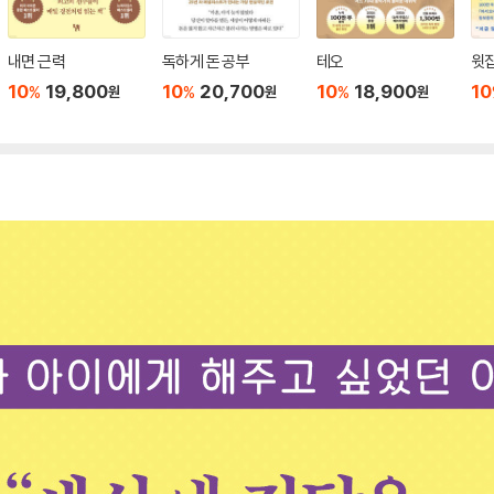
내면 근력
독하게 돈 공부
테오
윗집
10
19,800
10
20,700
10
18,900
10
%
%
%
원
원
원