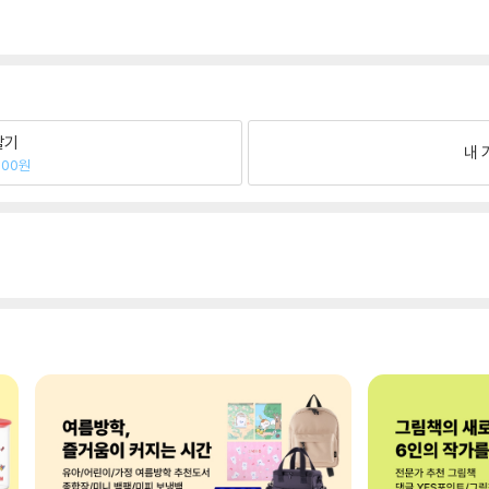
팔기
내 
600원