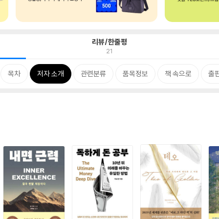
리뷰/한줄평
21
목차
저자 소개
관련분류
품목정보
책 속으로
출