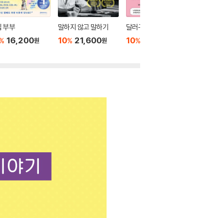
 부부
말하지 않고 말하기
달러구트 꿈 백화점 0
위버멘
16,200
10
21,600
10
16,020
10
1
%
%
%
%
원
원
원