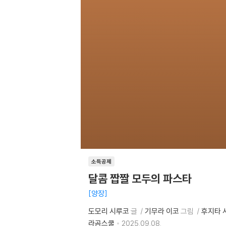
소득공제
달콤 짭짤 모두의 파스타
양장
도모리 시루코
글
기무라 이코
그림
후지타 
라곰스쿨
2025.09.08.