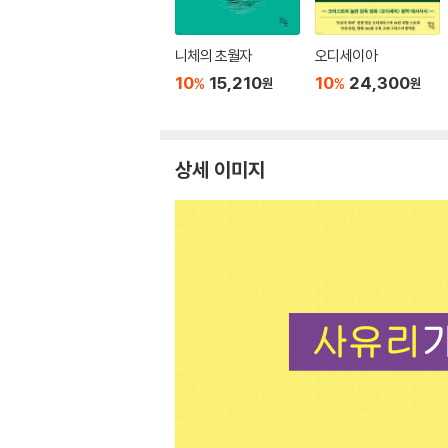
니체의 초월자
오디세이아
10
15,210
10
24,300
%
%
원
원
상세 이미지