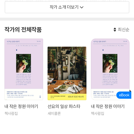
도 마음이 놓인다. 이런 순간들이 삶 사이사이에 놓이다 보면 세상일들이
작가 소개 더보기
그리 두렵지만은 않다.”
하룻밤 사이에도 식물은 자라 있다. 천천히 흘렀으면 하는 이 시간을 어디
작가의 전체작품
최신순
엔가 남기고 싶어 정원 일기를 쓰기 시작했다. 매달 「4평 정원에서 쓰는 일
기」를 구독자에게 전송하고 있다. 일상을 조용히 관찰하며, 기쁨과 만족을
주는 것들을 공유하기를 좋아한다. 다른 책으로는 『선요의 일상 파스타』가
있다.
한 끼를 먹더라도 제대로 차려 먹어야 직성이 풀리는 직장인. 식물, 인테리
어, 파스타를 이야기하는 인스타그램 계정을 운영 중이며, 식물을 키우면
서 느낀 감정을 적은 레터 『4평 정원에서 쓰는 일기』를 한 달에 한 번씩 발
행하고 있다. 인스타그램에 퇴근 후 만든 파스타 사진을 올리기 시작하면
서 ‘식물을 잘 키우는 사람’에서 이제는 ‘파스타를 잘 만드는 사람’으로 불
린다. 식물을 가꾸고, 음식에 감성을 더하며 일상 속 나만의 작은 예술 작품
내 작은 정원 이야기
선요의 일상 파스타
내 작은 정원 이야기
들을 만드는 중이다. 파스타 면을 처음 만져보는 사람도 언제든 쉽고 즐겁
책사람집
세미콜론
책사람집
게 파스타를 만들어 먹길 바라며 이 책을 썼다.
인스타그램 ju_seonyo