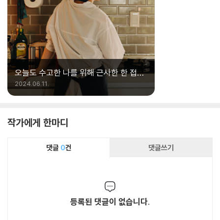
오늘도 수고한 나를 위해 근사한 한 접시,
『선요의 일상 파스타』
2024.06.11.
작가에게 한마디
댓글
0
건
댓글쓰기
등록된 댓글이 없습니다.