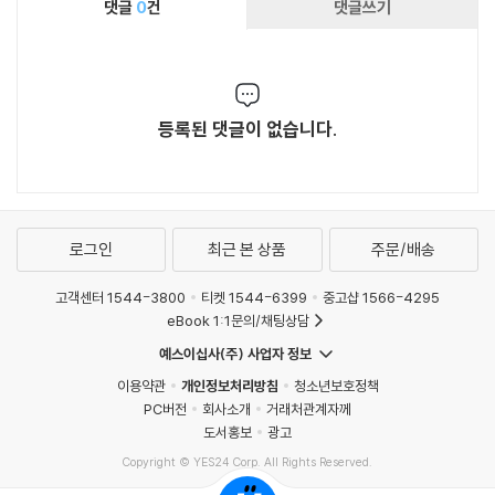
댓글
0
건
댓글쓰기
등록된 댓글이 없습니다.
로그인
최근 본 상품
주문/배송
고객센터 1544-3800
티켓 1544-6399
중고샵 1566-4295
eBook 1:1문의/채팅상담
예스이십사(주) 사업자 정보
이용약관
개인정보처리방침
청소년보호정책
PC버전
회사소개
거래처관계자께
도서홍보
광고
Copyright © YES24 Corp. All Rights Reserved.
MATOM8