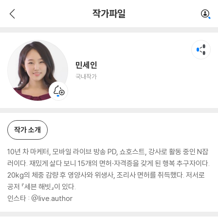
민세인
작가파일
국내작가
민세인
국내작가
작가 소개
10년 차 마케터, 모바일 라이브 방송 PD, 쇼호스트, 강사로 활동 중인 N잡
러이다. 재밌게 살다 보니 15개의 면허·자격증을 갖게 된 행복 추구자이다.
20kg의 체중 감량 후 영양사와 위생사, 조리사 면허를 취득했다. 저서로
공저 『세븐 해빗』이 있다.
인스타 : @live.author