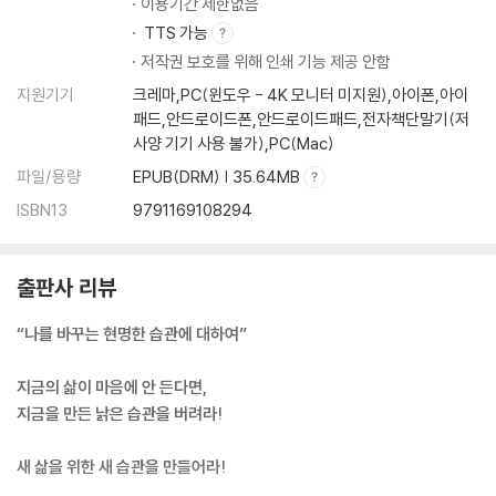
이용기간 제한없음
6. 한 권의 책으로 혁명이 가능할지 모른다
TTS 가능
저작권 보호를 위해 인쇄 기능 제공 안함
HABIT 7. 글쓰기는 좋은 습관으로 이어진다
지원기기
크레마,PC(윈도우 - 4K 모니터 미지원),아이폰,아이
1. 좋은 습관, 글쓰기로 시작하라
패드,안드로이드폰,안드로이드패드,전자책단말기(저
사양 기기 사용 불가),PC(Mac)
2. 플랫폼을 활용하여 강제성을 만들어라
3. 글쓰기를 하면 삶이 정리된다
파일/용량
EPUB(DRM) | 35.64MB
4. 글을 쓰기 시작하면 달라지는 것들
ISBN13
9791169108294
5. 글쓰기가 가져온 또 다른 습관
6. 오늘부터 시작하는 1일 1글쓰기
출판사 리뷰
“나를 바꾸는 현명한 습관에 대하여”
지금의 삶이 마음에 안 든다면,
지금을 만든 낡은 습관을 버려라!
새 삶을 위한 새 습관을 만들어라!