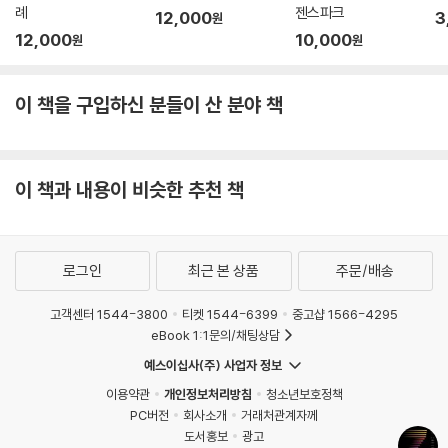
례
젠스파크
12,000
3
원
12,000
10,000
원
원
이 책을 구입하신 분들이 산 분야 책
이 책과 내용이 비슷한 추천 책
로그인
최근 본 상품
주문/배송
고객센터 1544-3800
티켓 1544-6399
중고샵 1566-4295
eBook 1:1문의/채팅상담
예스이십사(주) 사업자 정보
이용약관
개인정보처리방침
청소년보호정책
PC버전
회사소개
거래처관계자께
도서홍보
광고