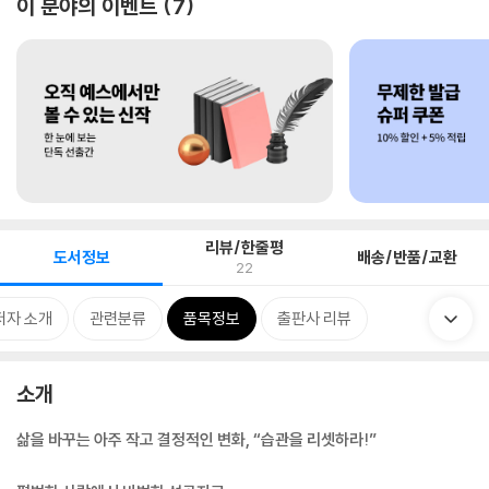
이 분야의 이벤트
7
리뷰/한줄평
도서정보
배송/반품/교환
22
저자 소개
관련분류
품목정보
출판사 리뷰
소개
삶을 바꾸는 아주 작고 결정적인 변화, “습관을 리셋하라!”