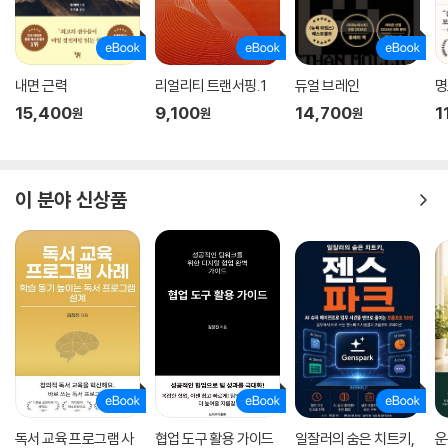
내면 근력
리얼리티 트랜서핑. 1
듀얼 브레인
명
15,400
9,100
14,700
1
원
원
원
이 분야 신상품
독서 교육 프로그램 사
협업 도구 활용 가이드
일잘러의 숨은 치트키,
운