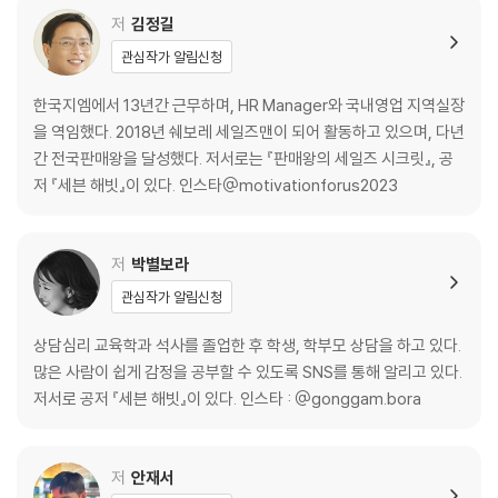
5. 새벽 기상이 알려 준 감사의 힘
저
김정길
6. 인생의 방향은 내가 정한다
관심작가 알림신청
HABIT 3. 시간 관리로 인생의 효율성을 높여라
한국지엠에서 13년간 근무하며, HR Manager와 국내영업 지역실장
을 역임했다. 2018년 쉐보레 세일즈맨이 되어 활동하고 있으며, 다년
1. 기다림과 여유도 때론 고통이다
간 전국판매왕을 달성했다. 저서로는 『판매왕의 세일즈 시크릿』, 공
2. 효율성을 위해 시간 관리를 하라
저 『세븐 해빗』이 있다. 인스타@motivationforus2023
3. 저항을 제거해야 습관이 된다
4. 습관을 유지하려면 적절한 보상을 주라
5. 습관 + 습관 = 시간활용 극대화!
저
박별보라
6. 가족과 주변에 선한 영향력을 펼쳐라
관심작가 알림신청
HABIT 4. 식습관이 당신의 건강을 좌우한다
상담심리 교육학과 석사를 졸업한 후 학생, 학부모 상담을 하고 있다.
많은 사람이 쉽게 감정을 공부할 수 있도록 SNS를 통해 알리고 있다.
1. 달면 삼키고, 쓰면 뱉는 것이 음식인가?
저서로 공저 『세븐 해빗』이 있다. 인스타 : @gonggam.bora
2. 식습관을 바꾸려면 ‘학습동기’만들어라
3. 결과가 좋으려면 고통은 따른다
4. 축적된 좋은 식습관이 건강을 만든다
저
안재서