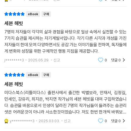
HABIT 5. 성취감을 최대로 끌어올리는 방법은 운동
eBook
구매
- 나의 작은 행동이 차곡차곡 쌓이게 된다면 그것은 분명 나에게 영향을 미
세븐 해빗
친다. 당신의 삶에 운동으로 성취감을 끌어올려라.
7명의 저자들이 각각의 삶과 경험을 바탕으로 일상 속에서 실천할 수 있는
7가지 습관을 제시하는 자기계발서입니다. 각기 다른 시각과 개성을 가진
HABIT 6. 인생 최고의 무기, 독서하라
저자들이 한데 모여 다양하면서도 공감 가는 이야기들을 전하며, 독자들에
게 변화와 성장을 위한 구체적인 행동 지침을 제공합니다.
- 내 분야에서 전문가가 되어 나의 몸값을 올리는 것이 우선이 되어야 한
다. 독서는 내 몸값을 올려 전문가로 발돋움할 수 있는 인생 최고의 무기다.
j********3
2025.05.29.
신고
0
댓글
0
HABIT 7. 글쓰기는 좋은 습관으로 이어진다
eBook
구매
세븐 헤빗
- 글쓰기를 시작했다면 지금, 이 순간이 가장 좋은 시작이다. 꾸준히 훈련
미다스북스(리틀미다스) 출판사에서 출간한 박별보라, 안재서, 김정길,
하면 글쓰기가 습관이 되어 능숙해질 것이며, 여러분의 생각과 감정을 표
민세인, 강유리, 최지은, 박지연 작가님의 세븐 헤빗을 대여 구입하였습니
현하는 강력한 수단으로 자리 잡을 것이다.
다. 습관을 바꿈으로서 인생이 달라진 7명의 작가님들이 들려주는 습관리
셋은 어려운것이 아니라 사소한것이었습니다. 저도 한번 한개씩 바꿔보려
고 합니다.
y**********3
2025.03.03.
신고
0
댓글
0