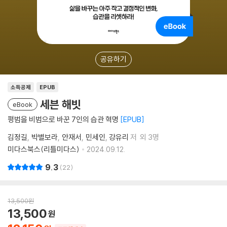
공유하기
소득공제
EPUB
세븐 해빗
eBook
평범을 비범으로 바꾼 7인의 습관 혁명
EPUB
김정길
박별보라
안재서
민세인
강유리
저
외 3명
미다스북스(리틀미다스)
2024.09.12.
9.3
22
13,500
원
13,500