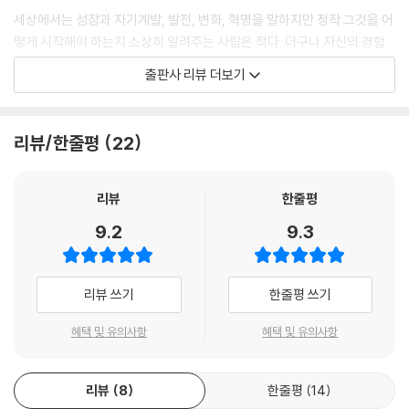
세상에서는 성장과 자기계발, 발전, 변화, 혁명을 말하지만 정작 그것을 어
떻게 시작해야 하는지 소상히 알려주는 사람은 적다. 더구나 자신의 경험
을 세세하게 씀으로써 변화의 세계로 이끌어주는 책은 더욱 적다.
출판사 리뷰 더보기
이 책은 습관을 형성하려고 노력했던 사람들, 그러나 이루지 못하고 포기
만 반복했던 사람들에게 롤모델이 되어줄 7명의 저자를 소개한다. 이들은
리뷰/한줄평
22
여러분과 같이 평범했지만 작은 습관 혁명을 이루어냈다.
성장하고 싶지만 어떻게 시작해야 할지 모르는 사람들이라면 이 책을 우선
리뷰
한줄평
읽어보라. 용기와 더불어 추진력을 줄 것이다.
9.2
9.3
HABIT 1. 당신의 생각을 긍정으로 무장하라
리뷰 쓰기
한줄평 쓰기
- 당신의 낡은 부정적인 생각 습관을 찾아내라. 그것을 새롭게 원하는 방향
으로 바꾸라. 꾸준하게 생각하며, 꾸준하게 실천하라. 그것만이 당신 삶을
혜택 및 유의사항
혜택 및 유의사항
유일하게 바꿀 수 있는 길이다.
리뷰
8
한줄평
14
HABIT 2. 오늘부터 새벽 기상을 실천하라