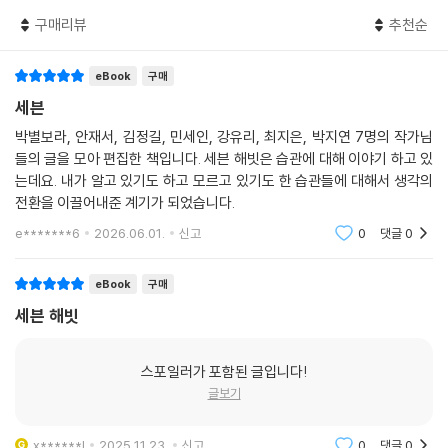
구매리뷰
추천순
- 모든 습관은 우선 시간을 확보한 후에 실천할 수 있다. 그중에서도 남에
게 이리저리 휘둘리지 않는 나 스스로를 돌아볼 수 있는 최고의 시간은 새
벽 시간이다. 이런 새벽 시간을 흘려보내지 말고 꼭 내 것으로 만들자.
eBook
구매
세븐
HABIT 3. 시간 관리로 인생의 효율성을 높여라
박별보라, 안재서, 김정길, 민세인, 강유리, 최지은, 박지연 7명의 작가님
들의 글을 모아 편집한 책입니다. 세븐 해빗은 습관에 대해 이야기 하고 있
- 비로소 시간의 소중함을 알게 되어, 어떻게 하면 시간을 잘 쓸지 고민한
는데요. 내가 알고 있기도 하고 모르고 있기도 한 습관들에 대해서 생각의
다. 이러한 고민으로 효율적으로 시간을 사용하는 저항 없는 습관을 갖게
전환을 이끌어내준 계기가 되었습니다.
되고, 습관들이 블록으로 채워진 일상이 쌓이다 보면 어느 순간 눈부시게
e*******6
2026.06.01.
신고
0
댓글
0
성장한 당신을 만나게 될 것이다.
eBook
구매
HABIT 4. 식습관이 당신의 건강을 좌우한다
세븐 해빗
- ‘식습관의 도착지는 건강이다.’ 당신이 섭취하는 모든 것들이 당신의 건
강을 만든다. 단맛도 쓴맛도 인생이라면 당신은 어떤 맛을 택하며 살아갈
스포일러가 포함된 글입니다!
것인가? 결과를 생각하며 쓴맛도 즐길 줄 알아야 하는 것이 식습관 변화의
글보기
핵심이다.
x******l
2025.11.23.
신고
0
댓글
0