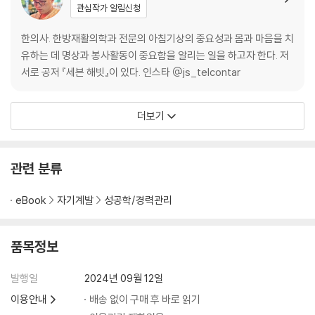
5. 천천히 먹는 음식이 보약이다
관심작가 알림신청
6. 꾸준히 식습관을 잘 들이기 위해서
한의사. 한방재활의학과 전문의 아침기상의 중요성과 몸과 마음을 치
HABIT 5. 운동으로 성취감을 끌어올려라
유하는 데 명상과 봉사활동이 중요함을 알리는 일을 하고자 한다. 저
서로 공저 『세븐 해빗』이 있다. 인스타 @js_telcontar
1. 나를 돌보는 것이 우선임을 알라
2. 단순한 운동부터 시작하라
더보기
3. 운동의 가장 큰 공은 ‘성취감’이다
4. 무기력한 일상을 바꿔 놓은 운동의 힘
5. 운동은 또 다른 목표를 낳는다
관련 분류
6. 당신 삶의 부스터는 무엇입니까?
eBook
자기계발
성공학/경력관리
HABIT 6. 인생 최고의 무기, 독서하라
1. 누구나 혼돈의 시기가 온다
품목정보
2. 긴장, 우울, 불안 3종 세트 타파법
3. 1년에 책 100권 읽기를 실천하라
발행일
2024년 09월 12일
4. 작은 것도 뮤즈로 만드는 독서 습관
이용안내
배송 없이 구매 후 바로 읽기
5. 독서가 최고의 재테크다