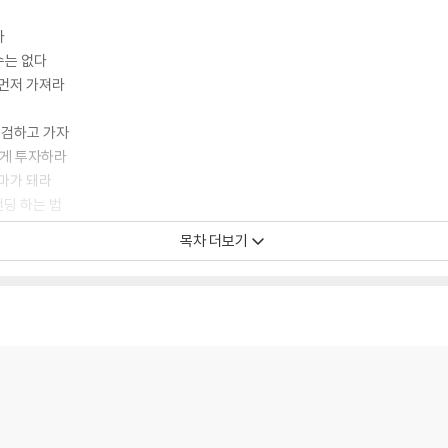
다
수는 없다
 먼저 가져라
점검하고 가자
에게 투자하라
엄마가 돼라
랜딩 하는 법
 탓을 하지 않는다
목차 더보기
다
력과 성장이다
장의 밑거름
키운다
이 두렵지 않으려면
아이들에게 독립을 선물한다