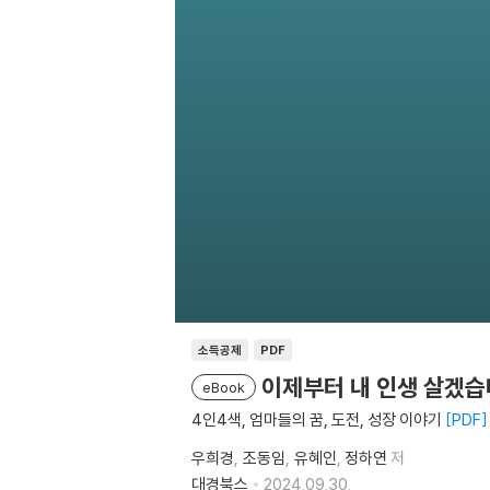
소득공제
PDF
이제부터 내 인생 살겠
eBook
4인4색, 엄마들의 꿈, 도전, 성장 이야기
PDF
우희경
조동임
유혜인
정하연
저
대경북스
2024.09.30.