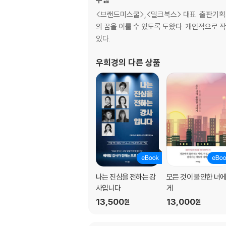
여덟 번째 이야기. 남편을 조력자로 만드는 것이
<브랜드미스쿨>,<밀크북스> 대표. 출판기획자
아홉 번째 이야기. 엄마라서 포기하는 삶은 없다
의 꿈을 이룰 수 있도록 도왔다. 개인적으로 
있다.
STORY 3. 재테크로 성장하는 엄마, 유혜인
첫 번째 이야기. 가난을 물려주지 않기 위해, 재
우희경
의 다른 상품
두 번째 이야기. 저축과 투자는 세트다
세 번째 이야기. 모르면 배워서 아는 것이 재테
네 번째 이야기. 마음만 있으면 원더우먼이 된다
다섯 번째 이야기. 한 권의 책에서 노하우 1개만
여섯 번째 이야기. 온라인으로 최고의 스승을 만
일곱 번째 이야기. 매일 성장일지를 기록하자
여덟 번째 이야기. 해야 할 것과 끊어야 할 것
아홉 번째 이야기. 대대손손 물려줄 가업은 집
나는 진심을 전하는 강
모든 것이 불안한 너
STORY 4. 자신의 ‘행복찾기’로 성장하는 엄마,
사입니다
게
첫 번째 이야기. 딩크족에서 부모가 되기로 결심
13,500
13,000
원
원
두 번째 이야기. 미성숙한 엄마는 아직도 성장 
세 번째 이야기. 성장의 시작은 독서이다