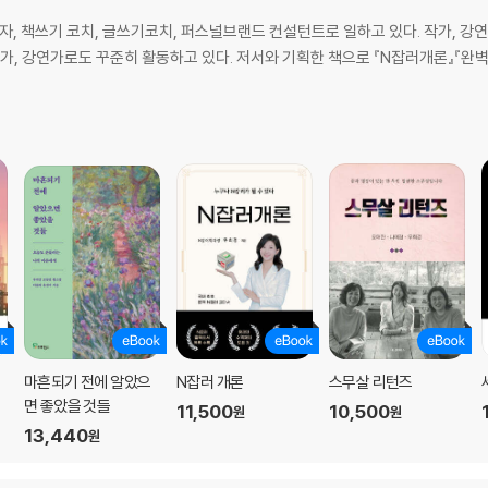
 우선이다
, 책쓰기 코치, 글쓰기코치, 퍼스널브랜드 컨설턴트로 일하고 있다. 작가, 강연
작가, 강연가로도 꾸준히 활동하고 있다. 저서와 기획한 책으로 『N잡러개론』『
테크의 신을 꿈꾸다
크다
 실천하자
나자
안일에서부터
에
마흔되기 전에 알았으
N잡러 개론
스무살 리턴즈
 정하연
면 좋았을 것들
11,500
10,500
원
원
하다
13,440
원
중입니다