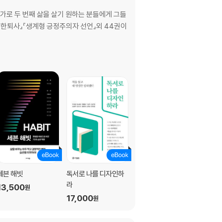
가로 두 번째 삶을 살기 원하는 분들에게 그들
완벽한퇴사』『생계형 긍정주의자 선언』외 44권이
세븐 해빗
독서로 나를 디자인하
한 달에 100만 원씩 더
라
버는 N잡러의 비밀
13,500
원
17,000
13,500
원
원